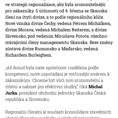
ve strategii regionalizace, aby byla srozumitelnější
pro zákazníky. S účinností od 6. března se Skanska
člení na čtyři divize, a to podle regionálního klíče.
Nově vzniká divize Čechy, vedená Petrem Michálkem,
divize Morava, vedená Michalem Reiterem, a divize
Slovensko, pod vedením Miroslava Potoče, všechno
stávajícími členy managementu Skanska. Beze změny
zůstává divize Rumunsko a Maďarsko, vedená
Richardem Burleighem.
„Až dosud byla naše společnost rozdělena podle
kompetencí, nové uspořádání je vstřícnější směrem k
zákazníkům. Chceme být vůči nim srozumitelní a
čitelní a nabízet jim efektivní služby,“ říká
Michal
Jurka
, prezident obchodní jednotky Skanska Česká
republika a Slovensko.
Regionální členění je součástí konsolidace stavebních