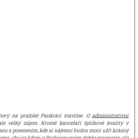
terý na pražské Pankráci stavíme. O
administrativní
ale velký zájem. Kromě kanceláří špičkové kvality v
rasu s posezením, kde si nájemci budou moci užít krásný
me, aby se lidem v Parkview nejen dobře pracovalo, ale