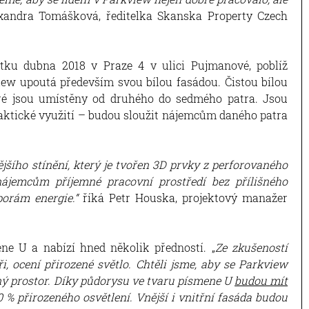
exandra Tomášková, ředitelka Skanska Property Czech
átku dubna 2018 v Praze 4 v ulici Pujmanové, poblíž
ew upoutá především svou bílou fasádou. Čistou bílou
eré jsou umístěny od druhého do sedmého patra. Jsou
aktické využití – budou sloužit nájemcům daného patra
jší
ho stínění
, který je tvořen
3D prvky z perforovaného
nájemcům příjemné pracovní prostředí bez přílišného
porám energie.
“
říká Petr Houska, projektový manažer
e U a nabízí hned několik předností. „
Ze zkušeností
ři, ocení přirozené světlo. Chtěli jsme, aby se Parkview
ý prostor. Díky půdorysu ve tvaru písmene U
budou mít
 % přirozeného osvětlení. Vnější i vnitřní fasáda budou