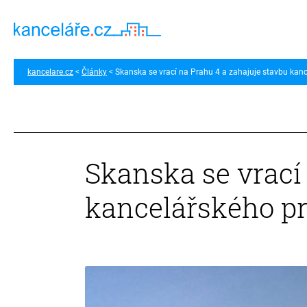
kancelare.cz
Články
Skanska se vrací na Prahu 4 a zahajuje stavbu kan
Skanska se vrací
kancelářského pr