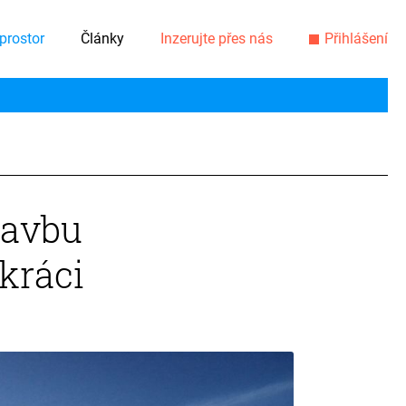
prostor
Články
Inzerujte přes nás
Přihlášení
tavbu
kráci