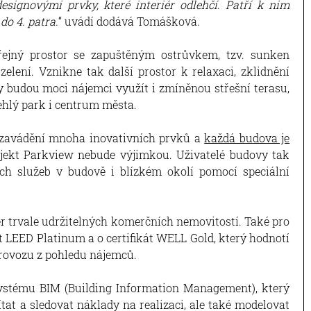
signovými prvky, které interiér odlehčí. Patří k nim
do 4. patra.
“ uvádí dodává Tomášková.
ejný prostor se zapuštěným ostrůvkem, tzv. sunken
elení. Vznikne tak další prostor k relaxaci, zklidnění
ly budou moci nájemci využít i zmíněnou střešní terasu,
ehlý park i centrum města.
 zavádění mnoha inovativních prvků a
každá budova je
ojekt Parkview nebude výjimkou. Uživatelé budovy tak
ch služeb v budově i blízkém okolí pomocí speciální
er trvale udržitelných komerčních nemovitostí. Také pro
át LEED Platinum a o certifikát WELL Gold, který hodnotí
provozu z pohledu nájemců.
ystému BIM (Building Information Management), který
tat a sledovat náklady na realizaci, ale také modelovat