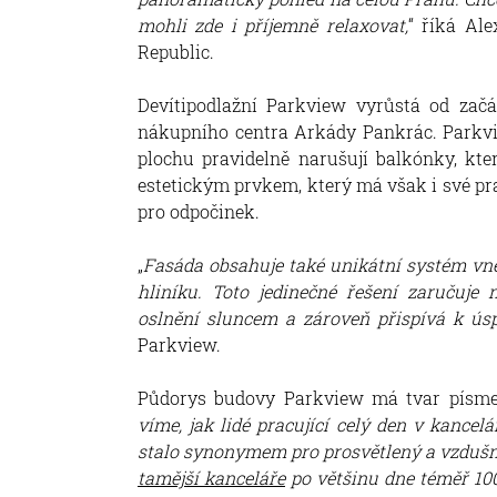
mohli zde i příjemně relaxovat,
“ říká Al
Republic.
Devítipodlažní Parkview vyrůstá od zač
nákupního centra Arkády Pankrác. Parkvi
plochu pravidelně narušují balkónky, kt
estetickým prvkem, který má však i své pr
pro odpočinek.
„
Fasáda obsahuje také unikátní systém vně
hliníku
. Toto jedinečné řešení zaručuje 
oslnění sluncem
a zároveň přispívá k ús
Parkview.
Půdorys budovy Parkview má tvar písmen
víme, jak lidé pracující celý den v kancelá
stalo synonymem pro prosvětlený a vzdušn
tamější kanceláře
po většinu dne téměř 100