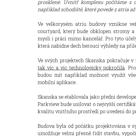
prosklené. Uvnitř komplexu počítáme s de
například schodiště, které povede z atria až 
Ve velkorysém atriu budovy vznikne veř
courtyard, který bude obklopen stromy a z
mysli i práci mimo kancelář. Pro tyto úče
která nabídne dech beroucí výhledy na přil
Ve svých projektech Skanska pokračuje v
tak víc a víc technologicky pokročilá
. Pr
budou mít například možnost využít vše
mobilní aplikace.
Skanska se etablovala jako přední develop
Parkview bude usilovat o nejvyšší certifik
kvalitu vnitřního prostředí po uvedení do 
Budova byla od počátku projektována v s
umožňuje velmi přesně řídit stavbu, vypočí