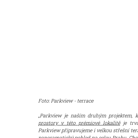
Foto: Parkview - terrace
„
Parkview je naším druhým projektem, k
prostory v této prémiové lokalitě
je trv
Parkview připravujeme i velkou střešní te
panoramatický pohled na celou Prahu. Chce