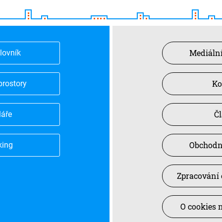
Mediální
slovník
Ko
prostory
Č
láře
Obchodn
king
Zpracování 
O cookies 