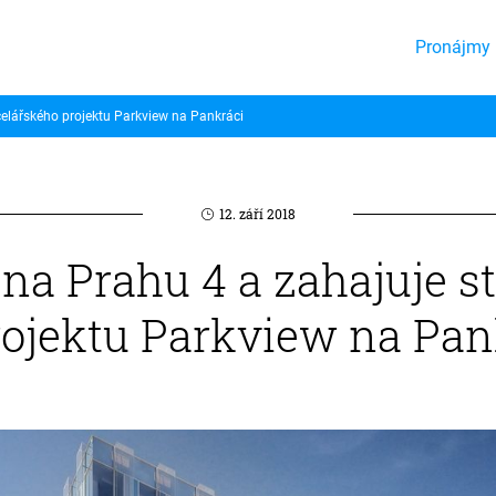
Pronájmy 
celářského projektu Parkview na Pankráci
12. září 2018
 na Prahu 4 a zahajuje s
ojektu Parkview na Pan