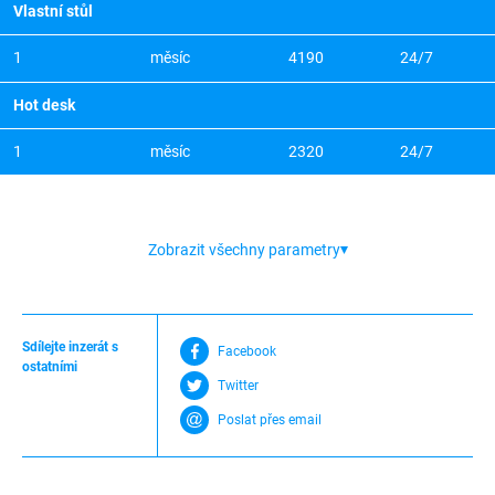
Vlastní stůl
1
měsíc
4190
24/7
Hot desk
1
měsíc
2320
24/7
Zobrazit všechny parametry
Sdílejte inzerát s
Facebook
ostatními
Twitter
Poslat přes email