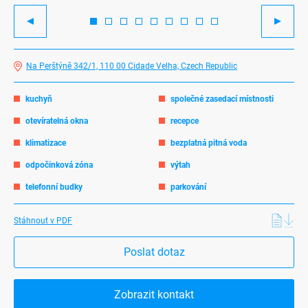
Previous
Next
Na Perštýně 342/1, 110 00 Cidade Velha, Czech Republic
kuchyň
společné zasedací místnosti
otevíratelná okna
recepce
klimatizace
bezplatná pitná voda
odpočinková zóna
výtah
telefonní budky
parkování
Stáhnout v PDF
Poslat dotaz
Zobrazit kontakt