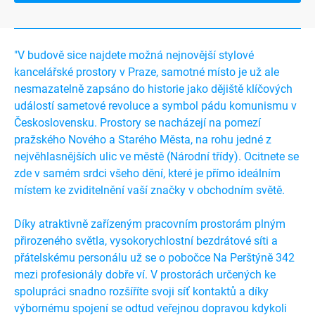
"V budově sice najdete možná nejnovější stylové
kancelářské prostory v Praze, samotné místo je už ale
nesmazatelně zapsáno do historie jako dějiště klíčových
událostí sametové revoluce a symbol pádu komunismu v
Československu. Prostory se nacházejí na pomezí
pražského Nového a Starého Města, na rohu jedné z
nejvěhlasnějších ulic ve městě (Národní třídy). Ocitnete se
zde v samém srdci všeho dění, které je přímo ideálním
místem ke zviditelnění vaší značky v obchodním světě.
Díky atraktivně zařízeným pracovním prostorám plným
přirozeného světla, vysokorychlostní bezdrátové síti a
přátelskému personálu už se o pobočce Na Perštýně 342
mezi profesionály dobře ví. V prostorách určených ke
spolupráci snadno rozšíříte svoji síť kontaktů a díky
výbornému spojení se odtud veřejnou dopravou kdykoli