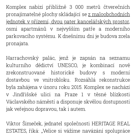
Komplex nabízí přibližně 3 000 metrů čtverečních
pronajímatelné plochy skládající se
z maloobchodních
jednotek v přízemí, dvou pater kancelářských prostor
,
osmi apartmánů v nejvyšším patře a moderního
parkovacího systému. K dnešnímu dni je budova zcela
pronajata.
Harrachovský palác, jenž je zapsán na seznamu
kulturního dědictví UNESCO, je kombinací nově
zrekonstruované historické budovy s moderní
dostavbou ve vnitrobloku. Rozsáhlá rekonstrukce
byla zahájena v únoru roku 2015. Komplex se nachází
v Jindřišské ulici na Praze 1 v těsné blízkosti
Václavského náměstí a disponuje skvělou dostupností
jak veřejnou dopravou, tak i autem.
Viktor Šimeček, jednatel společnosti HERITAGE REAL
ESTATES, říká: „Velice si vážíme navázání spolupráce