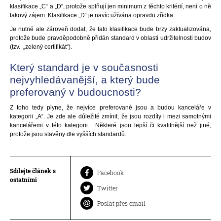
klasifikace „C“ a „D“, protože splňují jen minimum z těchto kritérií, není o ně
takový zájem. Klasifikace „D“ je navíc užívána opravdu zřídka.
Je nutné ale zároveň dodat, že tato klasifikace bude brzy zaktualizována,
protože bude pravděpodobně přidán standard v oblasti udržitelnosti budov
(tzv. „zelený certifikát“).
Který standard je v současnosti
nejvyhledávanější, a který bude
preferovaný v budoucnosti?
Z toho tedy plyne, že nejvíce preferované jsou a budou kanceláře v
kategorii „A“. Je zde ale důležité zmínit, že jsou rozdíly i mezi samotnými
kancelářemi v této kategorii. Některé jsou lepší či kvalitnější než jiné,
protože jsou stavěny dle vyšších standardů.
Sdílejte článek s
Facebook
ostatními
Twitter
Poslat přes email