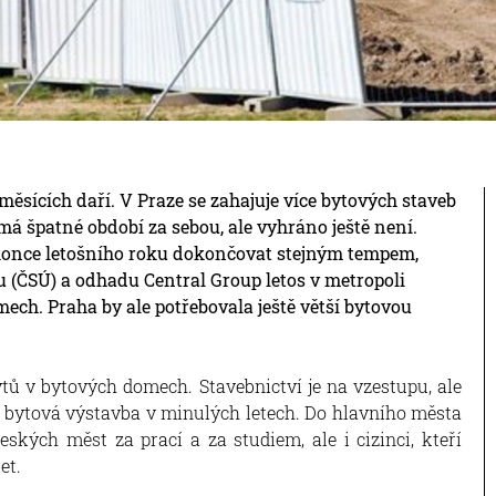
měsících daří. V Praze se zahajuje více bytových staveb
 má špatné období za sebou, ale vyhráno ještě není.
konce letošního roku dokončovat stejným tempem,
u (ČSÚ) a odhadu Central Group letos v metropoli
ech. Praha by ale potřebovala ještě větší bytovou
ů v bytových domech. Stavebnictví je na vzestupu, ale
 bytová výstavba v minulých letech. Do hlavního města
eských měst za prací a za studiem, ale i cizinci, kteří
et.