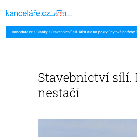
kancelare.cz
Články
Stavebnictví sílí. Růst ale na pokrytí bytové potřeby
Stavebnictví sílí
nestačí