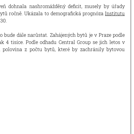
eň dohnala nashromážděný deficit, musely by úřady
 bytů ročně. Ukázala to demografická prognóza
Institutu
30.
 bude dále narůstat. Zahájených bytů je v Praze podle
ak 4 tisíce. Podle odhadu Central Group se jich letos v
n polovina z počtu bytů, které by zachránily bytovou