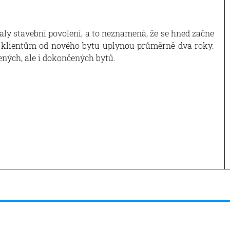
skaly stavební povolení, a to neznamená, že se hned začne
čů klientům od nového bytu uplynou průměrně dva roky.
jených, ale i dokončených bytů.