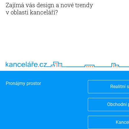
Zajímá vás design a nové trendy
v oblasti kanceláří?
Pronájmy prostor
Realitní 
Obchodní 
Kance