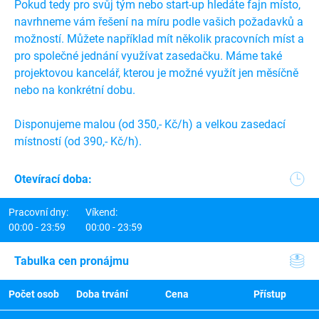
Pokud tedy pro svůj tým nebo start-up hledáte fajn místo,
navrhneme vám řešení na míru podle vašich požadavků a
možností. Můžete například mít několik pracovních míst a
pro společné jednání využívat zasedačku. Máme také
projektovou kancelář, kterou je možné využít jen měsíčně
nebo na konkrétní dobu.
Disponujeme malou (od 350,- Kč/h) a velkou zasedací
místností (od 390,- Kč/h).
Otevírací doba:
Pracovní dny:
Víkend:
00:00 - 23:59
00:00 - 23:59
Tabulka cen pronájmu
Počet osob
Doba trvání
Cena
Přístup