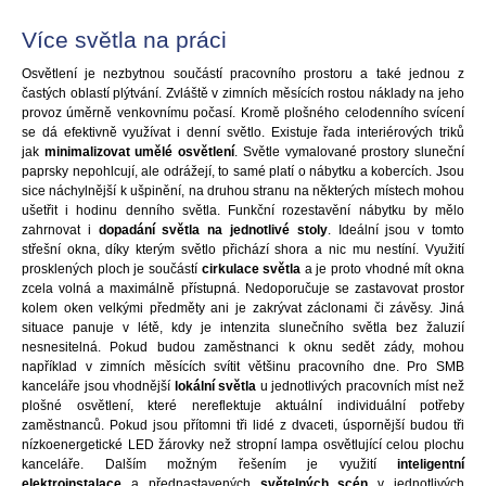
Více světla na práci
Osvětlení je nezbytnou součástí pracovního prostoru a také jednou z
častých oblastí plýtvání. Zvláště v zimních měsících rostou náklady na jeho
provoz úměrně venkovnímu počasí. Kromě plošného celodenního svícení
se dá efektivně využívat i denní světlo. Existuje řada interiérových triků
jak
minimalizovat umělé osvětlení
. Světle vymalované prostory sluneční
paprsky nepohlcují, ale odrážejí, to samé platí o nábytku a kobercích. Jsou
sice náchylnější k ušpinění, na druhou stranu na některých místech mohou
ušetřit i hodinu denního světla. Funkční rozestavění nábytku by mělo
zahrnovat i
dopadání světla na jednotlivé stoly
. Ideální jsou v tomto
střešní okna, díky kterým světlo přichází shora a nic mu nestíní. Využití
prosklených ploch je součástí
cirkulace světla
a je proto vhodné mít okna
zcela volná a maximálně přístupná. Nedoporučuje se zastavovat prostor
kolem oken velkými předměty ani je zakrývat záclonami či závěsy. Jiná
situace panuje v létě, kdy je intenzita slunečního světla bez žaluzií
nesnesitelná. Pokud budou zaměstnanci k oknu sedět zády, mohou
například v zimních měsících svítit většinu pracovního dne. Pro SMB
kanceláře jsou vhodnější
lokální světla
u jednotlivých pracovních míst než
plošné osvětlení, které nereflektuje aktuální individuální potřeby
zaměstnanců. Pokud jsou přítomni tři lidé z dvaceti, úspornější budou tři
nízkoenergetické LED žárovky než stropní lampa osvětlující celou plochu
kanceláře. Dalším možným řešením je využití
inteligentní
elektroinstalace
a přednastavených
světelných scén
v jednotlivých