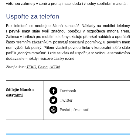
většinou zahrnuty v ceně a pronajímatel dodá i vhodný spotřební materiál.
Uspořte za telefon
Bez telefonů se neobejde žádná kancelář. Náklady na mobilní telefony
i
pevné linky
stále tvoří značnou položku v rozpočtech mnoha firem.
Zatímco v tarifech pro mobilní telefony existuje přehršel nabídek a operátoři
často firemním zákazníkům poskytují speciální podmínky, u pevných linek
není výběr tak pestrý. Přitom vlastnit pevnou linku v korporátní sféře stále
patří k „dobrým mravům“. I zde se však dá uspořit, a to volbou alternativního
dodavatele - někdy i tisícové částky ročně.
Zdroj a foto:
TEKO
,
Eaton
,
UFON
Sdílejte článek s
Facebook
ostatními
Twitter
Poslat přes email