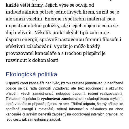
každé větší firmy. Jejich výše se odvíjí od
individuálních potřeb jednotlivých firem, snížit se je
ale snaží všichni. Energie i spotřební materiál jsou
nepostradatelné položky, ale i jejich objem a cena se
dají ovlivnit. Několik praktických tipů zahrnuje
úsporu energií, správně nastavenou firemní filosofii i
efektivní zásobování. Využít je může každý
provozovatel kanceláře a s trochou přispění je
rozvinout k dokonalosti.
Ekologická politika
Úsporný chod kanceláře není věc, kterou zastane jednotlivec. Z nadřízené
pozice se dá řada činností vyžadovat, ale bez součinnosti a aktivního
přispění všech zaměstnanců nebudou úsporná řešení realizovatelná.
Základem úspěchu je
vychovávat zaměstnance
k ekologickému myšlení,
které v ideálním případě přijmou za své. Třídění odpadu, šetrný přístup ke
spotřebě energií i materiálů, sdílení informací o nákladech na chod
kanceláře či systém benefitů založený na dodržování interních pravidel, to
jsou cesty jak zaměstnance zapojit.