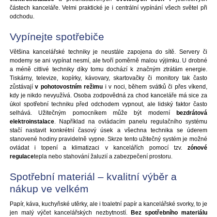
částech kanceláře. Velmi praktické je i centrální vypínání všech světel při
odchodu.
Vypínejte spotřebiče
Většina kancelářské techniky je neustále zapojena do sítě. Servery či
modemy se ani vypínat nesmí, ale tvoří poměrně malou výjimku. U drobné
a méně citlivé techniky díky tomu dochází k značným ztrátám energie.
Tiskárny, televize, kopírky, kávovary, skartovačky či monitory tak často
zůstávají
v pohotovostním režimu
i v noci, během svátků či přes víkend,
kdy je nikdo nevyužívá. Osoba zodpovědná za chod kanceláře má sice za
úkol spotřební techniku před odchodem vypnout, ale lidský faktor často
selhává. Užitečným pomocníkem může být moderní
bezdrátová
elektroinstalace
. Například na ovládacím panelu regulačního systému
stačí nastavit konkrétní časový úsek a všechna technika se úderem
stanovené hodiny pravidelně vypne. Skrze tento užitečný systém je možné
ovládat i topení a klimatizaci v kancelářích pomocí tzv.
zónové
regulace
tepla nebo stahování žaluzií a zabezpečení prostoru.
Spotřební materiál – kvalitní výběr a
nákup ve velkém
Papír, káva, kuchyňské utěrky, ale i toaletní papír a kancelářské svorky, to je
jen malý výčet kancelářských nezbytností.
Bez spotřebního materiálu