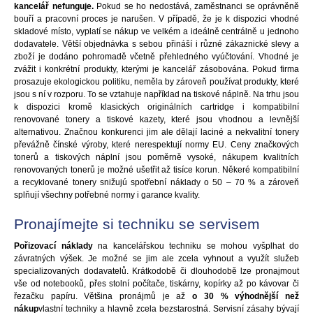
kancelář nefunguje.
Pokud se ho nedostává, zaměstnanci se oprávněně
bouří a pracovní proces je narušen. V případě, že je k dispozici vhodné
skladové místo, vyplatí se nákup ve velkém a ideálně centrálně u jednoho
dodavatele. Větší objednávka s sebou přináší i různé zákaznické slevy a
zboží je dodáno pohromadě včetně přehledného vyúčtování. Vhodné je
zvážit i konkrétní produkty, kterými je kancelář zásobována. Pokud firma
prosazuje ekologickou politiku, neměla by zároveň používat produkty, které
jsou s ní v rozporu. To se vztahuje například na tiskové náplně. Na trhu jsou
k dispozici kromě klasických originálních cartridge i kompatibilní
renovované tonery a tiskové kazety, které jsou vhodnou a levnější
alternativou. Značnou konkurenci jim ale dělají laciné a nekvalitní tonery
převážně čínské výroby, které nerespektují normy EU. Ceny značkových
tonerů a tiskových náplní jsou poměrně vysoké, nákupem kvalitních
renovovaných tonerů je možné ušetřit až tisíce korun. Někeré kompatibilní
a recyklované tonery snižujú spotřební náklady o 50 – 70 % a zároveň
splňují všechny potřebné normy i garance kvality.
Pronajímejte si techniku se servisem
Pořizovací náklady
na kancelářskou techniku se mohou vyšplhat do
závratných výšek. Je možné se jim ale zcela vyhnout a využít služeb
specializovaných dodavatelů. Krátkodobě či dlouhodobě lze pronajmout
vše od notebooků, přes stolní počítače, tiskárny, kopírky až po kávovar či
řezačku papíru. Většina pronájmů je až
o 30 % výhodnější než
nákup
vlastní techniky a hlavně zcela bezstarostná. Servisní zásahy bývají