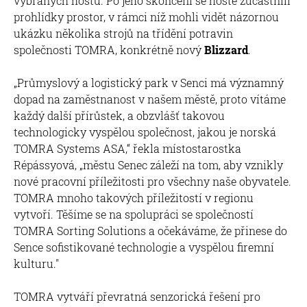
vybraných hostů. Po jeho skončení se hosté zúčastnili
prohlídky prostor, v rámci níž mohli vidět názornou
ukázku několika strojů na třídění potravin
společnosti TOMRA, konkrétně nový
Blizzard
.
„Průmyslový a logistický park v Senci má významný
dopad na zaměstnanost v našem městě, proto vítáme
každý další přírůstek, a obzvlášť takovou
technologicky vyspělou společnost, jakou je norská
TOMRA Systems ASA,“ řekla místostarostka
Répássyová, „městu Senec záleží na tom, aby vznikly
nové pracovní příležitosti pro všechny naše obyvatele.
TOMRA mnoho takových příležitostí v regionu
vytvoří. Těšíme se na spolupráci se společností
TOMRA Sorting Solutions a očekáváme, že přinese do
Sence sofistikované technologie a vyspělou firemní
kulturu."
TOMRA vytváří převratná senzorická řešení pro