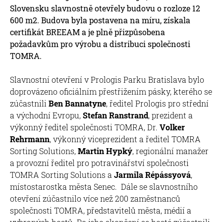
Slovensku slavnostně otevřely budovu o rozloze 12
600 m2. Budova byla postavena na míru, získala
certifikát BREEAM a je plně přizpůsobena
požadavkům pro výrobu a distribuci společnosti
TOMRA.
Slavnostní otevření v Prologis Parku Bratislava bylo
doprovázeno oficiálním přestřižením pásky, kterého se
zúčastnili
Ben Bannatyne
, ředitel Prologis pro střední
a východní Evropu,
Stefan Ranstrand
, prezident a
výkonný ředitel společnosti TOMRA, Dr.
Volker
Rehrmann
, výkonný viceprezident a ředitel TOMRA
Sorting Solutions,
Martin Hypký
, regionální manažer
a provozní ředitel pro potravinářství společnosti
TOMRA Sorting Solutions a
Jarmila Répássyová
,
místostarostka města Senec. Dále se slavnostního
otevření zúčastnilo více než 200 zaměstnanců
společnosti TOMRA, představitelů města, médií a