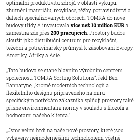
optimální produktivitu zdrojů v oblasti výkupu,
zhutnění materiálu, recyklace, těžby, potravinářství a
dalších specializovaných oborech. TOMRA do nové
budovy třídy A investovala
více než 10 milion EUR
a
zaměstná zde přes
200 pracujících
. Prostory budou
sloužit jako distribuční centrum pro recyklační,
těžební a potravinářský průmysl k zásobování Evropy,
Ameriky, Afriky a Asie.
„Tato budova se stane hlavním výrobním centrem
společnosti TOMRA Sorting Solutions“, řekl Ben
Bannatyne, „kromě moderních technologií a
flexibilního designu připraveného na míru
specifickým potřebám zákazníka splňují prostory také
přísné environmentální normy v souladu s filozofií a
hodnotami našeho klienta.“
„Jsme velmi hrdí na naše nové prostory, které jsou
vybaveny nejmodernějšími technologiemi včetně