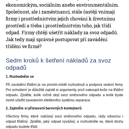
ekonomickým, sociálním anebo environmentálním.
Společnost, ale i zaměstnanci, stále častěji vnímají
firmy i prostřednictvím jejich chování k životnímu
prostředí a třeba i prostřednictvím toho, jak třídí
odpad. Firmy chtějí ušetřit náklady za svoz odpadů.
Jak tedy mají správně postupovat při zavádění
třídění ve firmě?
Sedm kroků k šetření nákladů za svoz
odpadů
1. Rozhodněte se
Při zavádění třídění je na prvním místě rozhodnutí a podpora vedení firmy.
Pro schválení je důležité zajistit si argumenty, proč nakoupit koše na třídění
odpadu. Zjistěte, kolik ročně stojí svoz směsového odpadu a kolik byste
mohli ušetřit zavedením efektivního systému separace.
2. Zajistěte si přistavení barevných kontejnerů
Všechny firmy, které nabízejí svoz směsového odpadu, rády odvezou i
odpad tříděný. Zjistěte, jaký odpad vyvážejí, a rozhodněte se, které druhy
odpadu budete třídit.