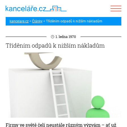
kancelare.cz
Články
Tříděním odpadů k nižším nákladům
1. ledna 1970
Tříděním odpadů k nižším nákladům
Firmy ve světě čelí neustále různým výzvám – ať už