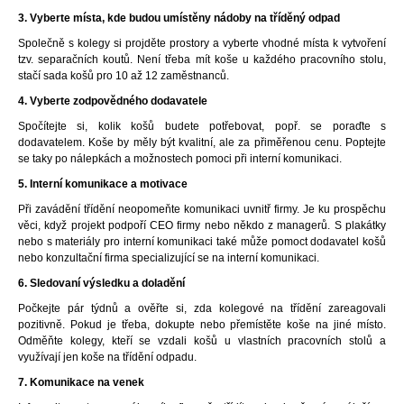
3. Vyberte místa, kde budou umístěny nádoby na tříděný odpad
Společně s kolegy si projděte prostory a vyberte vhodné místa k vytvoření
tzv. separačních koutů. Není třeba mít koše u každého pracovního stolu,
stačí sada košů pro 10 až 12 zaměstnanců.
4. Vyberte zodpovědného dodavatele
Spočítejte si, kolik košů budete potřebovat, popř. se poraďte s
dodavatelem. Koše by měly být kvalitní, ale za přiměřenou cenu. Poptejte
se taky po nálepkách a možnostech pomoci při interní komunikaci.
5. Interní komunikace a motivace
Při zavádění třídění neopomeňte komunikaci uvnitř firmy. Je ku prospěchu
věci, když projekt podpoří CEO firmy nebo někdo z managerů. S plakátky
nebo s materiály pro interní komunikaci také může pomoct dodavatel košů
nebo konzultační firma specializující se na interní komunikaci.
6. Sledovaní výsledku a doladění
Počkejte pár týdnů a ověřte si, zda kolegové na třídění zareagovali
pozitivně. Pokud je třeba, dokupte nebo přemístěte koše na jiné místo.
Odměňte kolegy, kteří se vzdali košů u vlastních pracovních stolů a
využívají jen koše na třídění odpadu.
7. Komunikace na venek