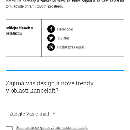
Informujte partnery a zákazníky firmy, že třídíte odpad a že vám záleží na
tom, abyste chránili životní prostředí.
Sdílejte článek s
Facebook
ostatními
Twitter
Poslat přes email
Zajímá vás design a nové trendy
v oblasti kanceláří?
Zadejte Váš e-mail...
Souhlasím se zpracováním osobních údajů