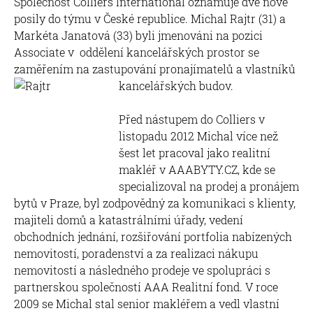
Společnost Colliers International oznamuje dvě nové
posily do týmu v České republice. Michal Rajtr (31) a
Markéta Janatová (33) byli jmenováni na pozici
Associate v oddělení kancelářských prostor se
zaměřením na zastupování pronajímatelů a vlastníků
kancelářských budov.
Před nástupem do Colliers v
listopadu 2012 Michal více než
šest let pracoval jako realitní
makléř v AAABYTY.CZ, kde se
specializoval na prodej a pronájem
bytů v Praze, byl zodpovědný za komunikaci s klienty,
majiteli domů a katastrálními úřady, vedení
obchodních jednání, rozšiřování portfolia nabízených
nemovitostí, poradenství a za realizaci nákupu
nemovitostí a následného prodeje ve spolupráci s
partnerskou společností AAA Realitní fond. V roce
2009 se Michal stal senior makléřem a vedl vlastní