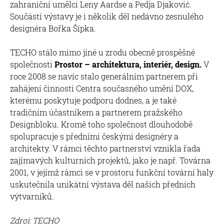
zahraniční umělci Leny Aardse a Pedja Djaković.
Součástí výstavy je i několik děl nedávno zesnulého
designéra Bořka Šípka.
TECHO stálo mimo jiné u zrodu obecně prospěšné
společnosti
Prostor – architektura, interiér, design.
V
roce 2008 se navíc stalo generálním partnerem při
zahájení činnosti Centra současného umění DOX,
kterému poskytuje podporu dodnes, a je také
tradičním účastníkem a partnerem pražského
Designbloku. Kromě toho společnost dlouhodobě
spolupracuje s předními českými designéry a
architekty. V rámci těchto partnerství vznikla řada
zajímavých kulturních projektů, jako je např. Továrna
2001, v jejímž rámci se v prostoru funkční tovární haly
uskutečnila unikátní výstava děl našich předních
výtvarníků.
Zdroj: TECHO