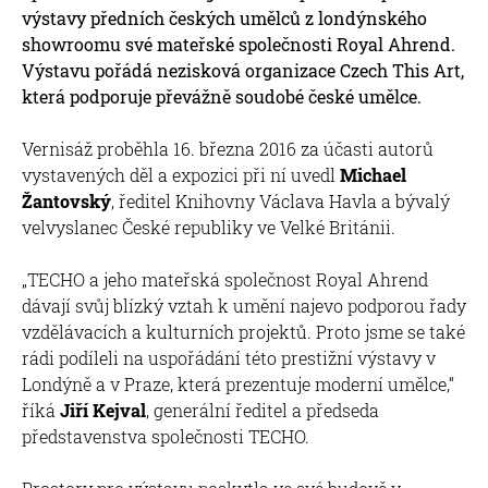
výstavy předních českých umělců z londýnského
showroomu své mateřské společnosti Royal Ahrend.
Výstavu pořádá nezisková organizace Czech This Art,
která podporuje převážně soudobé české umělce.
Vernisáž proběhla 16. března 2016 za účasti autorů
vystavených děl a expozici při ní uvedl
Michael
Žantovský
, ředitel Knihovny Václava Havla a bývalý
velvyslanec České republiky ve Velké Británii.
„TECHO a jeho mateřská společnost Royal Ahrend
dávají svůj blízký vztah k umění najevo podporou řady
vzdělávacích a kulturních projektů. Proto jsme se také
rádi podíleli na uspořádání této prestižní výstavy v
Londýně a v Praze, která prezentuje moderní umělce,“
říká
Jiří Kejval
, generální ředitel a předseda
představenstva společnosti TECHO.