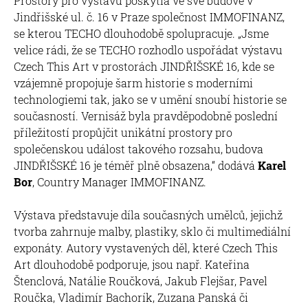
Prostory pro výstavu poskytla ve své budově v
Jindřišské ul. č. 16 v Praze společnost IMMOFINANZ,
se kterou TECHO dlouhodobě spolupracuje. „Jsme
velice rádi, že se TECHO rozhodlo uspořádat výstavu
Czech This Art v prostorách JINDŘIŠSKÉ 16, kde se
vzájemně propojuje šarm historie s moderními
technologiemi tak, jako se v umění snoubí historie se
současností. Vernisáž byla pravděpodobně poslední
příležitostí propůjčit unikátní prostory pro
společenskou událost takového rozsahu, budova
JINDŘIŠSKÉ 16 je téměř plně obsazena,“ dodává
Karel
Bor
, Country Manager IMMOFINANZ.
Výstava představuje díla současných umělců, jejichž
tvorba zahrnuje malby, plastiky, sklo či multimediální
exponáty. Autory vystavených děl, které Czech This
Art dlouhodobě podporuje, jsou např. Kateřina
Štenclová, Natálie Roučková, Jakub Flejšar, Pavel
Roučka, Vladimír Bachorík, Zuzana Panská či