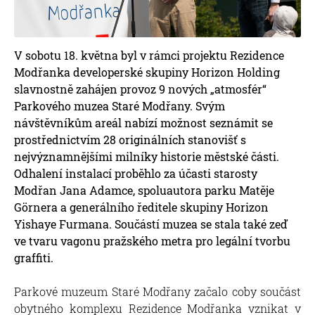
V sobotu 18. května byl v rámci projektu Rezidence
Modřanka developerské skupiny Horizon Holding
slavnostně zahájen provoz 9 nových „atmosfér“
Parkového muzea Staré Modřany. Svým
návštěvníkům areál nabízí možnost seznámit se
prostřednictvím 28 originálních stanovišť s
nejvýznamnějšími milníky historie městské části.
Odhalení instalací proběhlo za účasti starosty
Modřan Jana Adamce, spoluautora parku Matěje
Görnera a generálního ředitele skupiny Horizon
Yishaye Furmana. Součástí muzea se stala také zeď
ve tvaru vagonu pražského metra pro legální tvorbu
graffiti.
Parkové muzeum Staré Modřany začalo coby součást
obytného komplexu Rezidence Modřanka vznikat v