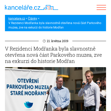
kancelare.cz
Články
V Rezidenci Modřanka byla slavnostně otevřena nová část Parkového
muzea, zve na exkurzi do historie Modřan
21. května 2019
V Rezidenci Modřanka byla slavnostně
otevřena nová část Parkového muzea, zve
na exkurzi do historie Modřan