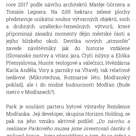
roce 2017 podle návrhu architektů Matěje Görnera a
Tomáše Legnera. Na 0,65 hektaru zelené plochy
představuje unikátní soubor výtvarných objektů, soch
a drobných umělecko-řemeslných výtvorů, které
připomínají zásadní momenty dějin městské části a
jejího blízkého okolí. Devítka nových „atmosfér“
zavede návštěvníky jak do historie vzdálené
(Slovanské motivy a vítání jara, Čtyři mlýny a Eliška
Přemyslovna, Husité: teologové a válečníci, Hvězdárna
Karla Anděla, Vory a parníky na Vltavě), tak relativně
nedávné (Mikrotechna, Rozmarné léto, Modřanský
poklad), ale i do možné budoucnosti Modřan (Bude
metro v Modřanech?).
Park je součástí parteru bytové výstavby Rezidence
Modřanka. Její developer, skupina Horizon Holding, se
pak na jeho vzniku aktivně podílel:
„Do návrhu a
realizace Parkového muzea jsme investovali částku 6
milionů korun. Jsme přesvědčeni o tom, že se jedná o