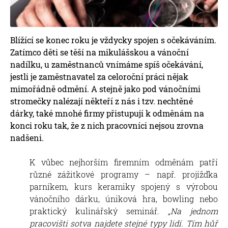
Blížící se konec roku je vždycky spojen s očekáváním.
Zatímco děti se těší na mikulášskou a vánoční
nadílku, u zaměstnanců vnímáme spíš očekávání,
jestli je zaměstnavatel za celoroční práci nějak
mimořádně odmění. A stejně jako pod vánočními
stromečky nalézají někteří z nás i tzv. nechtěné
dárky, také mnohé firmy přistupují k odměnám na
konci roku tak, že z nich pracovníci nejsou zrovna
nadšeni.
K vůbec nejhorším firemním odměnám patří
různé zážitkové programy – např. projížďka
parníkem, kurs keramiky spojený s výrobou
vánočního dárku, úniková hra, bowling nebo
praktický kulinářský seminář.
„Na jednom
pracovišti sotva najdete stejné typy lidí. Tím hůř