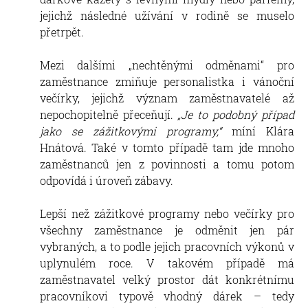
jejichž následné užívání v rodině se muselo
přetrpět.
Mezi dalšími „nechtěnými odměnami“ pro
zaměstnance zmiňuje personalistka i vánoční
večírky, jejichž význam zaměstnavatelé až
nepochopitelně přeceňují.
„Je to podobný případ
jako se zážitkovými programy,“
míní Klára
Hnátová. Také v tomto případě tam jde mnoho
zaměstnanců jen z povinnosti a tomu potom
odpovídá i úroveň zábavy.
Lepší než zážitkové programy nebo večírky pro
všechny zaměstnance je odměnit jen pár
vybraných, a to podle jejich pracovních výkonů v
uplynulém roce. V takovém případě má
zaměstnavatel velký prostor dát konkrétnímu
pracovníkovi typově vhodný dárek – tedy