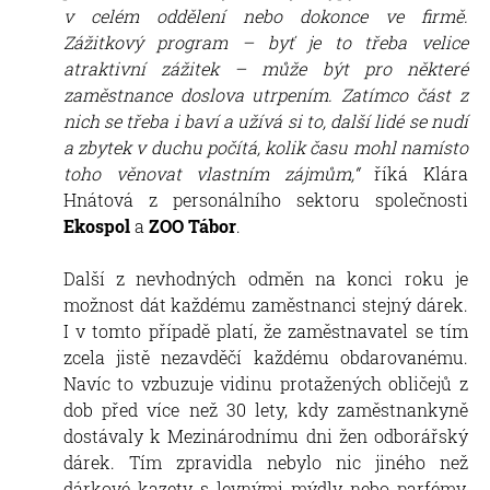
v celém oddělení nebo dokonce ve firmě.
Zážitkový program – byť je to třeba velice
atraktivní zážitek – může být pro některé
zaměstnance doslova utrpením. Zatímco část z
nich se třeba i baví a užívá si to, další lidé se nudí
a zbytek v duchu počítá, kolik času mohl namísto
toho věnovat vlastním zájmům,“
říká Klára
Hnátová z personálního sektoru společnosti
Ekospol
a
ZOO Tábor
.
Další z nevhodných odměn na konci roku je
možnost dát každému zaměstnanci stejný dárek.
I v tomto případě platí, že zaměstnavatel se tím
zcela jistě nezavděčí každému obdarovanému.
Navíc to vzbuzuje vidinu protažených obličejů z
dob před více než 30 lety, kdy zaměstnankyně
dostávaly k Mezinárodnímu dni žen odborářský
dárek. Tím zpravidla nebylo nic jiného než
dárkové kazety s levnými mýdly nebo parfémy,