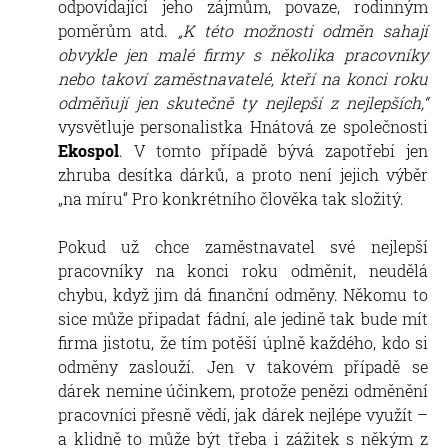
odpovídající jeho zájmům, povaze, rodinným
poměrům atd.
„K této možnosti odměn sahají
obvykle jen malé firmy s několika pracovníky
nebo takoví zaměstnavatelé, kteří na konci roku
odměňují jen skutečně ty nejlepší z nejlepších,“
vysvětluje personalistka Hnátová ze společnosti
Ekospol
. V tomto případě bývá zapotřebí jen
zhruba desítka dárků, a proto není jejich výběr
„na míru“ Pro konkrétního člověka tak složitý.
Pokud už chce zaměstnavatel své nejlepší
pracovníky na konci roku odměnit, neudělá
chybu, když jim dá finanční odměny. Někomu to
sice může připadat fádní, ale jedině tak bude mít
firma jistotu, že tím potěší úplně každého, kdo si
odměny zaslouží. Jen v takovém případě se
dárek nemine účinkem, protože penězi odměnění
pracovníci přesně vědí, jak dárek nejlépe využít –
a klidně to může být třeba i zážitek s někým z