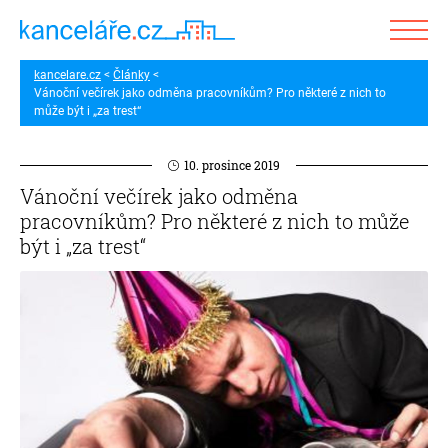
kancelare.cz
Články
Vánoční večírek jako odměna pracovníkům? Pro některé z nich to
může být i „za trest“
10. prosince 2019
Vánoční večírek jako odměna
pracovníkům? Pro některé z nich to může
být i „za trest“