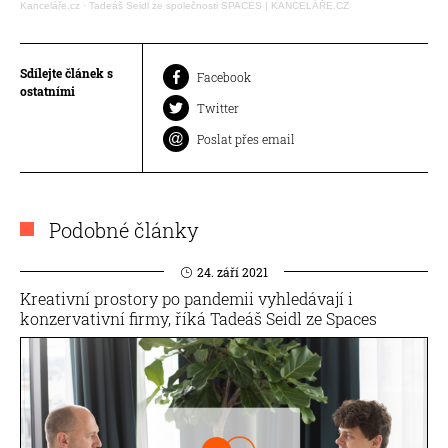
Kanceláře.cz
·
Tadeáš Seidl ze společnosti SPACES | KANCELÁŘE.CZ
Sdílejte článek s
Facebook
ostatními
Twitter
Poslat přes email
Podobné články
24. září 2021
Kreativní prostory po pandemii vyhledávají i
konzervativní firmy, říká Tadeáš Seidl ze Spaces