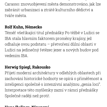
Carasso: znovuobjevení města demonstrováno, jak lze
zabránit urbanizaci a ztrátě kulturního dědictví a
tváře města.
Rolf Kuhn, Německo
Téměř všeříkající titul přednášky Po těžbě v Lužici se
IBA stala hlavním faktorem proměny krajiny, jež
odhaluje svou podstatu – přetvoření důlní oblasti v
Lužici na jedinečný řetězec jezer a nových budov pod
vedením IBA.
Herwig Spiegl, Rakousko
Přijetí moderní architektury v odlehlých oblastech při
zachování historické hodnoty se opírá o přiměřenost a
inteligenci společně s intenzivní analýzou „genia loci“.
Interpretace této myšlenky zazní v rámci přednášky
Společně raději než proti!.