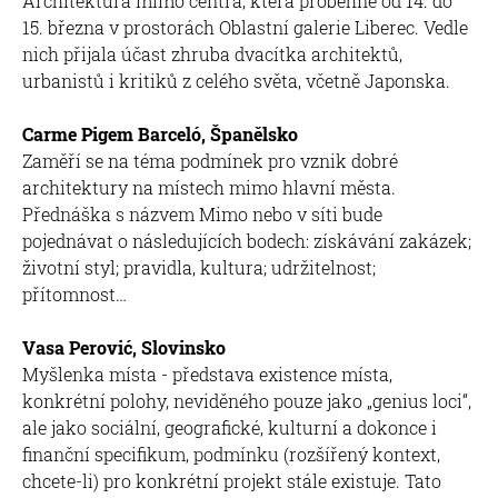
Architektura mimo centra, která proběhne od 14. do
15. března v prostorách Oblastní galerie Liberec. Vedle
nich přijala účast zhruba dvacítka architektů,
urbanistů i kritiků z celého světa, včetně Japonska.
Carme Pigem Barceló, Španělsko
Zaměří se na téma podmínek pro vznik dobré
architektury na místech mimo hlavní města.
Přednáška s názvem Mimo nebo v síti bude
pojednávat o následujících bodech: získávání zakázek;
životní styl; pravidla, kultura; udržitelnost;
přítomnost…
Vasa Perović, Slovinsko
Myšlenka místa - představa existence místa,
konkrétní polohy, neviděného pouze jako „genius loci“,
ale jako sociální, geografické, kulturní a dokonce i
finanční specifikum, podmínku (rozšířený kontext,
chcete-li) pro konkrétní projekt stále existuje. Tato