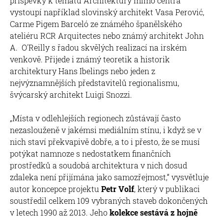
příspěvky k tématu Architektury mimo centra
vystoupí například slovinský architekt Vasa Perović,
Carme Pigem Barceló ze známého španělského
ateliéru RCR Arquitectes nebo známý architekt John
A. O'Reilly s řadou skvělých realizací na irském
venkově. Přijede i známý teoretik a historik
architektury Hans Ibelings nebo jeden z
nejvýznamnějších představitelů regionalismu,
švýcarský architekt Luigi Snozzi.
„Místa v odlehlejších regionech zůstávají často
nezaslouženě v jakémsi mediálním stínu, i když se v
nich staví překvapivě dobře, a to i přesto, že se musí
potýkat namnoze s nedostatkem finančních
prostředků a soudobá architektura v nich dosud
zdaleka není přijímána jako samozřejmost,“ vysvětluje
autor koncepce projektu
Petr Volf
, který v publikaci
soustředil celkem 109 vybraných staveb dokončených
v letech 1990 až 2013. Jeho
kolekce sestává z hojně