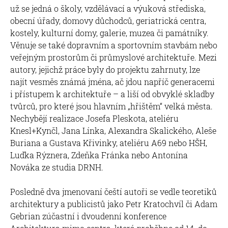
už se jedná o školy, vzdělávací a výuková střediska,
obecní úřady, domovy důchodců, geriatrická centra,
kostely, kulturní domy, galerie, muzea či památníky.
Věnuje se také dopravním a sportovním stavbám nebo
veřejným prostorům či průmyslové architektuře. Mezi
autory, jejichž práce byly do projektu zahrnuty, lze
najít vesměs známá jména, ač jdou napříč generacemi
i přístupem k architektuře – a liší od obvyklé skladby
tvůrců, pro které jsou hlavním „hřištěm“ velká města.
Nechybějí realizace Josefa Pleskota, ateliéru
Knesl+Kynčl, Jana Línka, Alexandra Skalického, Aleše
Buriana a Gustava Křivinky, ateliéru A69 nebo HŠH,
Luďka Rýznera, Zdeňka Fránka nebo Antonína
Nováka ze studia DRNH.
Posledně dva jmenovaní čeští autoři se vedle teoretiků
architektury a publicistů jako Petr Kratochvíl či Adam
Gebrian zúčastní i dvoudenní konference