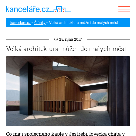
kancelare.cz
Články
Velká architektura může i do malých měst
25. října 2017
Velká architektura může i do malých měst
Co mají společného kaple v Jestřebí, lovecká chata v