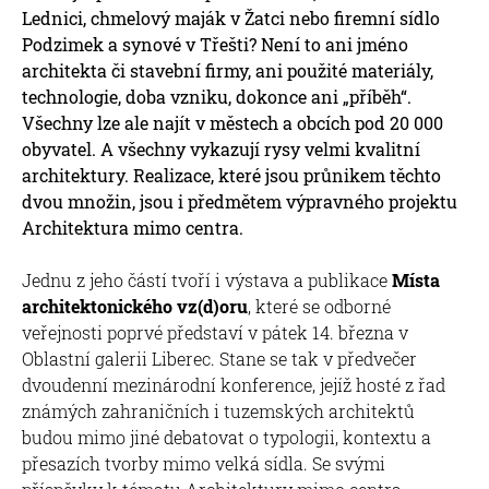
Lednici, chmelový maják v Žatci nebo firemní sídlo
Podzimek a synové v Třešti? Není to ani jméno
architekta či stavební firmy, ani použité materiály,
technologie, doba vzniku, dokonce ani „příběh“.
Všechny lze ale najít v městech a obcích pod 20 000
obyvatel. A všechny vykazují rysy velmi kvalitní
architektury. Realizace, které jsou průnikem těchto
dvou množin, jsou i předmětem výpravného projektu
Architektura mimo centra.
Jednu z jeho částí tvoří i výstava a publikace
Místa
architektonického vz(d)oru
, které se odborné
veřejnosti poprvé představí v pátek 14. března v
Oblastní galerii Liberec. Stane se tak v předvečer
dvoudenní mezinárodní konference, jejíž hosté z řad
známých zahraničních i tuzemských architektů
budou mimo jiné debatovat o typologii, kontextu a
přesazích tvorby mimo velká sídla. Se svými