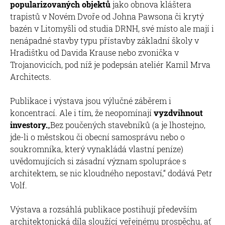
popularizovaných objektů
jako obnova kláštera
trapistů v Novém Dvoře od Johna Pawsona či krytý
bazén v Litomyšli od studia DRNH, své místo ale mají i
nenápadné stavby typu přístavby základní školy v
Hradištku od Davida Krause nebo zvonička v
Trojanovicích, pod níž je podepsán ateliér Kamil Mrva
Architects.
Publikace i výstava jsou výlučné záběrem i
koncentrací. Ale i tím, že neopomínají
vyzdvihnout
investory.
„Bez poučených stavebníků (a je lhostejno,
jde-li o městskou či obecní samosprávu nebo o
soukromníka, který vynakládá vlastní peníze)
uvědomujících si zásadní význam spolupráce s
architektem, se nic kloudného nepostaví,“ dodává Petr
Volf.
Výstava a rozsáhlá publikace postihují především
architektonická díla sloužící veřejnému prospěchu, ať