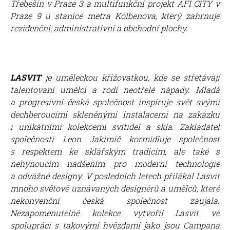
Třebešín v Praze 3 a multifunkční projekt AFI CITY v
Praze 9 u stanice metra Kolbenova, který zahrnuje
rezidenční, administrativní a obchodní plochy.
LASVIT
je uměleckou křižovatkou, kde se střetávají
talentovaní umělci a rodí neotřelé nápady. Mladá
a progresivní česká společnost inspiruje svět svými
dechberoucími skleněnými instalacemi na zakázku
i unikátními kolekcemi svítidel a skla. Zakladatel
společnosti Leon Jakimič kormidluje společnost
s respektem ke sklářským tradicím, ale také s
nehynoucím nadšením pro moderní technologie
a odvážné designy. V posledních letech přilákal Lasvit
mnoho světově uznávaných designérů a umělců, které
nekonvenční česká společnost zaujala.
Nezapomenutelné kolekce vytvořil Lasvit ve
spolupráci s takovými hvězdami jako jsou Campana