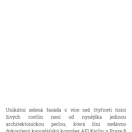
Unikátní zelená fasáda s více než čtyřiceti tisíci
živých rostlin není od nynějška jedinou
architektonickou perlou, která činí nedávno
dokončený kancelářský komplex
AFI Karlín v Praze 8