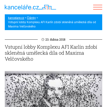
kancelare.cz
Články
Vstupní lobby Komplexu AFI Karlín zdobí skleněná umělecká díla od
Maxima Velčovského
23. dubna 2018
Vstupní lobby Komplexu AFI Karlín zdobí
skleněná umělecká díla od Maxima
Velčovského