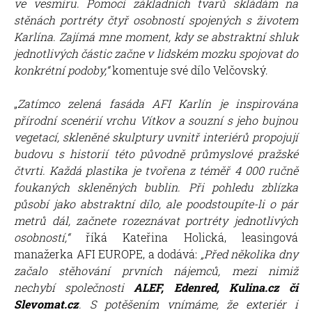
ve vesmíru. Pomocí základních tvarů skládám na
stěnách portréty čtyř osobností spojených s životem
Karlína. Zajímá mne moment, kdy se abstraktní shluk
jednotlivých částic začne v lidském mozku spojovat do
konkrétní podoby,“
komentuje své dílo Velčovský.
„
Zatímco zelená fasáda AFI Karlín je inspirována
přírodní scenérií vrchu Vítkov a souzní s jeho bujnou
vegetací, skleněné skulptury uvnitř interiérů propojují
budovu s historií této původně průmyslové pražské
čtvrti. Každá plastika je tvořena z téměř 4 000 ručně
foukaných skleněných bublin. Při pohledu zblízka
působí jako abstraktní dílo, ale poodstoupíte-li o pár
metrů dál, začnete rozeznávat portréty jednotlivých
osobností,“
říká Kateřina Holická, leasingová
manažerka AFI EUROPE, a dodává:
„Před několika dny
začalo stěhování prvních nájemců, mezi nimiž
nechybí společnosti
ALEF, Edenred, Kulina.cz či
Slevomat.cz
. S potěšením vnímáme, že exteriér i