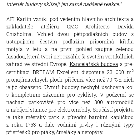
interiér budovy sklízejí jen samé nadšené reakce.“
AFI Karlín vznikl pod vedením hlavního architekta a
zakladatele ateliéru CMC Architects Davida
Chisholma. Vzhled dvou pětipodlažních budov s
ustupujícím šestým podlažím připomíná křídla
motýla v letu a na první pohled zaujme zelenou
fasádou, která tvoří nejrozsáhlejší systém vertikálních
zahrad ve střední Evropě.
Kancelářská budova
s pre-
2
certifikací BREEAM Excellent disponuje 23 000 m
pronajímatelných ploch, přičemž více než 70 % z nich
je již obsazeno. Uvnitř budovy nechybí úschovna kol
s kompletním zázemím pro cyklisty. V podzemí se
nachází parkoviště pro více než 300 automobilů
a nabíjecí stanice pro elektromobily. Součástí projektu
je také městský park s původní barokní kapličkou
z roku 1753 a dále vodními prvky i různými typy
přístřešků pro ptáky, čmeláky a netopýry.