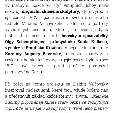
výjimečným. Každé ze čtyř vstupních lobby nově
dekorují
originální skleněné skulptury,
které vyrobila
společnost LASVIT podle návrhu svého uměleckého
ředitele Maxima Velčovského. Jedná se o portréty
významných osobností, které jsou úzce spjaty s
historií této městské čtvrti:
herečky a spisovatelky
Olgy Scheinpflugové, průmyslníka Emila Kolbena,
vynálezce Františka Křižíka
a v neposlední řadě také
Karolíny Augusty Bavorské,
rakouské císařovny a
české a uherské královny, na jejíž počest bylo v roce
1817 nově založené první pražské předměstí
pojmenováno Karlín.
Při práci na tomto projektu se Maxim Velčovský
inspiroval molekulami, které jsou všude kolem nás
a představují základ každé formy i života. „
Skleněné
bubliny připomínají kulaté tvary běžně se vyskytující
v přírodě, ať už jde o kapky rosy v trávě nebo planety