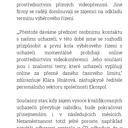
prostřednictvím přímých videopřenosů. Jiné
firmy se raději domlouvají se zájemci na odkladu
termínu výběrového řízení.
„„Přestože dáváme přednost osobnímu kontaktu
s našimi uchazeči, v této době jsme se rozhodli
přizpůsobit a první kola výběrového řízení s
uchazeči momentálně probíhají online
prostřednictvím videokonferencí. Jeho součástí
jsou i znalostní testy, které uchazeči vyplňují
online za přesně daného časového limitu,“
zdůrazňuje Klára Hnátová, zástupkyně ředitele
personálního sektoru společnosti Ekospol.
Současný stav, kdy zájem vysoce kvalifikovaných
uchazečů převyšuje nabídku, bude pokračovat
přinejmenším i v následujících měsících.
Nezaměstnanost totiž ještě poroste, například
největší odborová centrála v ČR odhaduje, že v