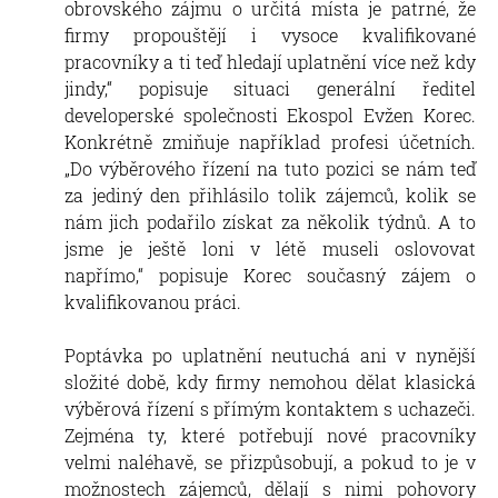
obrovského zájmu o určitá místa je patrné, že
firmy propouštějí i vysoce kvalifikované
pracovníky a ti teď hledají uplatnění více než kdy
jindy,“ popisuje situaci generální ředitel
developerské společnosti Ekospol Evžen Korec.
Konkrétně zmiňuje například profesi účetních.
„Do výběrového řízení na tuto pozici se nám teď
za jediný den přihlásilo tolik zájemců, kolik se
nám jich podařilo získat za několik týdnů. A to
jsme je ještě loni v létě museli oslovovat
napřímo,“ popisuje Korec současný zájem o
kvalifikovanou práci.
Poptávka po uplatnění neutuchá ani v nynější
složité době, kdy firmy nemohou dělat klasická
výběrová řízení s přímým kontaktem s uchazeči.
Zejména ty, které potřebují nové pracovníky
velmi naléhavě, se přizpůsobují, a pokud to je v
možnostech zájemců, dělají s nimi pohovory