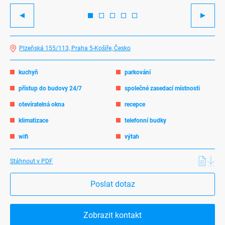
Previous
Next
Plzeňská 155/113, Praha 5-Košíře, Česko
kuchyň
parkování
přístup do budovy 24/7
společné zasedací místnosti
otevíratelná okna
recepce
klimatizace
telefonní budky
wifi
výtah
Stáhnout v PDF
Poslat dotaz
Zobrazit kontakt