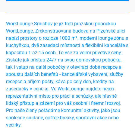
WorkLounge Smíchov je již třetí pražskou pobočkou
WorkLounge. Zrekonstruovaná budova na Plzeňské ulici
nabízí prostory o rozloze 1000 m², moderní lounge zónu s
kuchyňkou, dvě zasedací místnosti a flexibilní kanceláře s
kapacitou 1 až 15 osob. To vše za velmi přívětivé ceny.
Získáte jak přístup 24/7 na svou domovskou pobočku,
tak i vstup na další pobočky v otevírací době recepce a
spoustu dalších benefitů - kancelářské vybavení, služby
recepce a příjem pošty, káva po celý den, kredity na
zasedačky v ceně aj. Ve WorkLounge najdete nejen
reprezentativní místo pro práci a schůzky, ale hlavně
lidský přístup a zázemí pro váš osobní i firemní rozvoj.
Pro naše členy pořádáme komunitní aktivity, jako jsou
společné snídaně, coffee breaky, sportovní akce nebo
večírky.