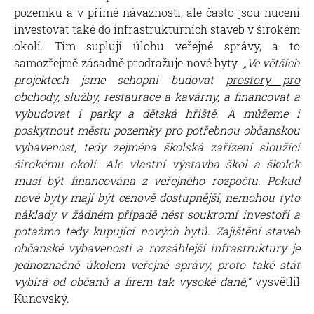
pozemku a v přímé návaznosti, ale často jsou nuceni
investovat také do infrastrukturních staveb v širokém
okolí. Tím suplují úlohu veřejné správy, a to
samozřejmě zásadně prodražuje nové byty.
„Ve větších
projektech jsme schopni budovat
prostory pro
obchody, služby, restaurace a kavárny
, a financovat a
vybudovat i parky a dětská hřiště. A můžeme i
poskytnout městu pozemky pro potřebnou občanskou
vybavenost, tedy zejména školská zařízení sloužící
širokému okolí. Ale vlastní výstavba škol a školek
musí být financována z veřejného rozpočtu. Pokud
nové byty mají být cenově dostupnější, nemohou tyto
náklady v žádném případě nést soukromí investoři a
potažmo tedy kupující nových bytů. Zajištění staveb
občanské vybavenosti a rozsáhlejší infrastruktury je
jednoznačně úkolem veřejné správy, proto také stát
vybírá od občanů a firem tak vysoké daně,“
vysvětlil
Kunovský.