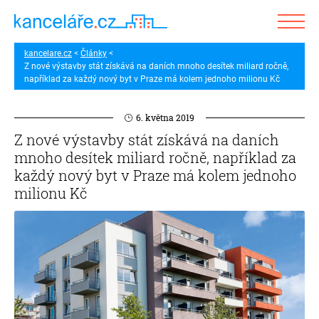
kancelare.cz
Články
Z nové výstavby stát získává na daních mnoho desítek miliard ročně,
například za každý nový byt v Praze má kolem jednoho milionu Kč
6. května 2019
Z nové výstavby stát získává na daních
mnoho desítek miliard ročně, například za
každý nový byt v Praze má kolem jednoho
milionu Kč