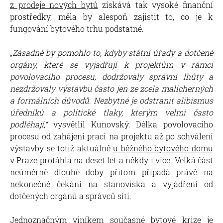
z prodeje nových bytů
získává tak vysoké finanční
prostředky, měla by alespoň zajistit to, co je k
fungování bytového trhu podstatné.
„Zásadně by pomohlo to, kdyby státní úřady a dotčené
orgány, které se vyjadřují k projektům v rámci
povolovacího procesu, dodržovaly správní lhůty a
nezdržovaly výstavbu často jen ze zcela malicherných
a formálních důvodů. Nezbytné je odstranit alibismus
úředníků a politické tlaky, kterým velmi často
podléhají,“
vysvětlil Kunovský. Délka povolovacího
procesu od zahájení prací na projektu až po schválení
výstavby se totiž aktuálně
u běžného bytového domu
v Praze
protáhla na deset let a někdy i více. Velká část
neúměrně dlouhé doby přitom připadá právě na
nekonečné čekání na stanoviska a vyjádření od
dotčených orgánů a správců sítí.
Jednoznačným viníkem současné bytové krize je