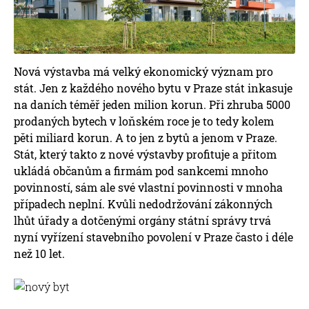
Nová výstavba má velký ekonomický význam pro
stát. Jen z každého nového bytu v Praze stát inkasuje
na daních téměř jeden milion korun. Při zhruba 5000
prodaných bytech v loňském roce je to tedy kolem
pěti miliard korun. A to jen z bytů a jenom v Praze.
Stát, který takto z nové výstavby profituje a přitom
ukládá občanům a firmám pod sankcemi mnoho
povinností, sám ale své vlastní povinnosti v mnoha
případech neplní. Kvůli nedodržování zákonných
lhůt úřady a dotčenými orgány státní správy trvá
nyní vyřízení stavebního povolení v Praze často i déle
než 10 let.