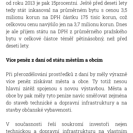
od roku 2013 je pak 15procentní. Ještě před deseti lety
tedy stát inkasoval na průměrném bytu s cenou 3,5
milionu korun na DPH částku 175 tisíc korun, což
celkovou cenu navýšilo jen na 3,7 milionu korun. Dnes
je ale příjem státu na DPH z průměrného pražského
bytu v celkové částce téměř pětinásobný, než před
deseti lety.
Více peněz z daní od státu městům a obcím
Při přerozdělování prostředků z daní by měly výrazně
více peněz získávat města a obce. Ty totiž nesou
hlavní zátěž spojenou s novou výstavbou. Města a
obce by pak měly tyto peníze navíc směřovat zejména
do staveb technické a dopravní infrastruktury a na
stavby občanské vybavenosti.
V současnosti řeší soukromí investoři nejen
technickou a dopravní infrastrukturu na vlastním