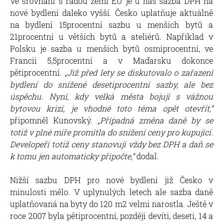
Ve srovnání s řadou zemí EU je u nás sazba DPH na
nové bydlení daleko vyšší. Česko uplatňuje aktuálně
na bydlení 15procentní sazbu u menších bytů a
21procentní u větších bytů a ateliérů. Například v
Polsku je sazba u menších bytů osmiprocentní, ve
Francii 5,5procentní a v Maďarsku dokonce
pětiprocentní.
„Již před lety se diskutovalo o zařazení
bydlení do snížené desetiprocentní sazby, ale bez
úspěchu. Nyní, kdy velká města bojují s vážnou
bytovou krizí, je vhodné toto téma opět otevřít,“
připomněl Kunovský.
„Případná změna daně by se
totiž v plné míře promítla do snížení ceny pro kupující.
Developeři totiž ceny stanovují vždy bez DPH a daň se
k tomu jen automaticky připočte,“
dodal.
Nižší sazbu DPH pro nové bydlení již Česko v
minulosti mělo. V uplynulých letech ale sazba daně
uplatňovaná na byty do 120 m2 velmi narostla. Ještě v
roce 2007 byla pětiprocentní, později devíti, deseti, 14 a