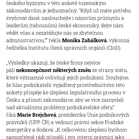
českého byznysu v této anketě tuzemským
zákonodárcům je jednoznačný: "Když už máte potřebu
zvyšovat daně, naslouchejte i názorům průmyslu a
leaderům (tahounům) české ekonomiky, dejte nám
vědět včas a nezatěžujte nás se zbytečnou
administrativou,”“ řekla
Monika Zahálková
, výkonná
ředitelka Institutu členů správních orgánů (CIoD).
„Výsledky ukazují, že české firmy nejvíce
pálí
nekoncepčnost některých změn
ze strany státu,
které významně ovlivňují jejich podnikání. Doufejme,
že hlas podnikatelů vyjádřený prostřednictvím této
ankety přispěje ke zlepšení legislativního procesu v
Česku a přinutí zákonodárce, aby se více zamysleli
nad aktuálními problémy podnikatelské sféry,“
říká
Marie Brejchová
, prezidentka Unie podnikových
právníků (UPP ČR) a vedoucí právní sekce Pražské
energetiky a dodává: „K celkovému zlepšení bychom
samozřejmě rádi přispěli i my, interní právníci jako