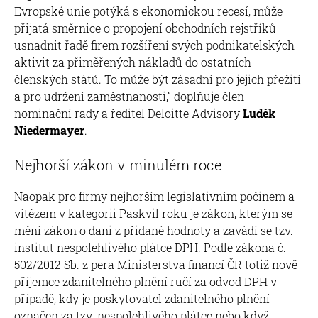
Evropské unie potýká s ekonomickou recesí, může
přijatá směrnice o propojení obchodních rejstříků
usnadnit řadě firem rozšíření svých podnikatelských
aktivit za přiměřených nákladů do ostatních
členských států. To může být zásadní pro jejich přežití
a pro udržení zaměstnanosti,“ doplňuje člen
nominační rady a ředitel Deloitte Advisory
Luděk
Niedermayer
.
Nejhorší zákon v minulém roce
Naopak pro firmy nejhorším legislativním počinem a
vítězem v kategorii Paskvil roku je zákon, kterým se
mění zákon o dani z přidané hodnoty a zavádí se tzv.
institut nespolehlivého plátce DPH. Podle zákona č.
502/2012 Sb. z pera Ministerstva financí ČR totiž nově
příjemce zdanitelného plnění ručí za odvod DPH v
případě, kdy je poskytovatel zdanitelného plnění
označen za tzv. nespolehlivého plátce nebo když