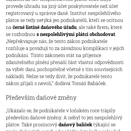
provede úhradu na jiný účet poskytovatele než účet
registrovaný u správce daně. Institut nespolehlivého
plátce se tedy netýká jen podnikatelů, kteří se ocitnou
na
černé listině daňového úřadu
, ale také firem, které
se rozhodnou
s nespolehlivými plátci obchodovat
.
„Nepřekvapuje nás, že tento zákon podnikatele
rozčiluje a považují to za závažnou komplikaci v jejich
podnikání. Tímto zákonem stát na příjemce
zdanitelného plnění přenáší část vlastní odpovědnosti
za výběr daní, pochopitelně včetně s tím souvisejících
nákladů. Nelze se tedy divit, že podnikatelé tento
zákon přijali s nevolí,“ dodává Tomáš Babáček.
Především daňové změny
„Ukázalo se, že podnikatele v loňském roce trápily
především daňové změny. A nebyl to jen nespolehlivý
plátce. Také prosincový
daňový balíček
týkající se