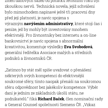
změn daňových sazeb od počátku letošního roku byl
zkouškou nervů. Technická novela, jejíž schválení
bylo mimochodem napínavé ještě tři pracovní dny
před její platností, je navíc spojena s
výrazným
navýšením administrativy
, které stojí čas i
peníze, jež by mohly být investovány mnohem
efektivněji. Pro živnostníky bez internetu a on-line
bankovnictví je navíc spojena s abnormální
kreativitou, komentuje výsledky
Eva Svobodová
,
generální ředitelka Asociace malých a středních
podniků a živnostníků ČR.
„Zatímco by stát měl spíše uvažovat o přenášení
některých svých kompetencí do efektivnější
soukromé sféry, tímto naopak přenáší na soukromou
sféru odpovědnost bez jakékoliv kompetence. Výběr
daní je jedním ze základních úkolů státu, ne
podnikatelů.“ říká
Richard Baček
, člen nominační rady
a General Counsel společnosti Siemens ČR. „Vzkaz