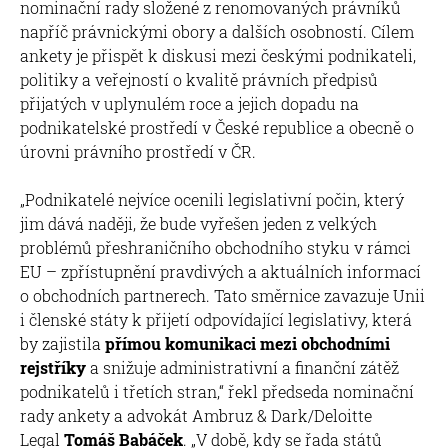
nominační rady složené z renomovaných právníků
napříč právnickými obory a dalších osobností. Cílem
ankety je přispět k diskusi mezi českými podnikateli,
politiky a veřejností o kvalitě právních předpisů
přijatých v uplynulém roce a jejich dopadu na
podnikatelské prostředí v České republice a obecně o
úrovni právního prostředí v ČR.
„Podnikatelé nejvíce ocenili legislativní počin, který
jim dává naději, že bude vyřešen jeden z velkých
problémů přeshraničního obchodního styku v rámci
EU – zpřístupnění pravdivých a aktuálních informací
o obchodních partnerech. Tato směrnice zavazuje Unii
i členské státy k přijetí odpovídající legislativy, která
by zajistila
přímou komunikaci mezi obchodními
rejstříky
a snižuje administrativní a finanční zátěž
podnikatelů i třetích stran,“ řekl předseda nominační
rady ankety a advokát Ambruz & Dark/Deloitte
Legal
Tomáš Babáček
. „V době, kdy se řada států