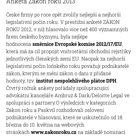
Anketa Zákon roku 2013
České firmy po roce opět zvolily nejlepší a nejhorší
legislativní počin roku. V prestižní anketě ZÁKON
ROKU 2012, v níž hlasovalo více než 400 významných
firem českého byznysu, byla nejlépe
hodnocena
směrnice Evropské komise 2012/17/EU
,
která má za cíl propojit vnitrostátní obchodní rejstříky
jednotlivých členských zemí EU. Naopak za nejhorší
legislativní počin loňského roku považují podnikatelé
zákon, kterým se mění zákon o dani z přidané
hodnoty, tzv.
institut nespolehlivého plátce DPH
.
Čtvrtý ročník ankety pořádaly spolupracující
advokátní kanceláře Ambruz & Dark/Deloitte Legal ve
spolupráci s partnery.O výsledcích v kategoriích
Zákon roku a Paskvil rozhodovali oslovení
podnikatelé v hlasování, které se uskutečnilo od 18.
března do 10. května na webových
stránkách
www.zakonroku.cz
na základě nominací