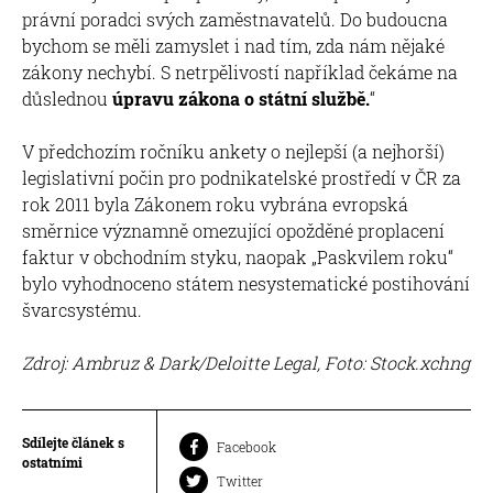
právní poradci svých zaměstnavatelů. Do budoucna
bychom se měli zamyslet i nad tím, zda nám nějaké
zákony nechybí. S netrpělivostí například čekáme na
důslednou
úpravu zákona o státní službě.
“
V předchozím ročníku ankety o nejlepší (a nejhorší)
legislativní počin pro podnikatelské prostředí v ČR za
rok 2011 byla Zákonem roku vybrána evropská
směrnice významně omezující opožděné proplacení
faktur v obchodním styku, naopak „Paskvilem roku“
bylo vyhodnoceno státem nesystematické postihování
švarcsystému.
Zdroj: Ambruz & Dark/Deloitte Legal, Foto: Stock.xchng
Sdílejte článek s
Facebook
ostatními
Twitter