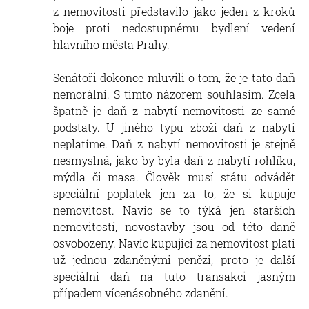
z nemovitosti představilo jako jeden z kroků
boje proti nedostupnému bydlení vedení
hlavního města Prahy.
Senátoři dokonce mluvili o tom, že je tato daň
nemorální. S tímto názorem souhlasím. Zcela
špatně je daň z nabytí nemovitosti ze samé
podstaty. U jiného typu zboží daň z nabytí
neplatíme. Daň z nabytí nemovitosti je stejně
nesmyslná, jako by byla daň z nabytí rohlíku,
mýdla či masa. Člověk musí státu odvádět
speciální poplatek jen za to, že si kupuje
nemovitost. Navíc se to týká jen starších
nemovitostí, novostavby jsou od této daně
osvobozeny. Navíc kupující za nemovitost platí
už jednou zdaněnými penězi, proto je další
speciální daň na tuto transakci jasným
případem vícenásobného zdanění.