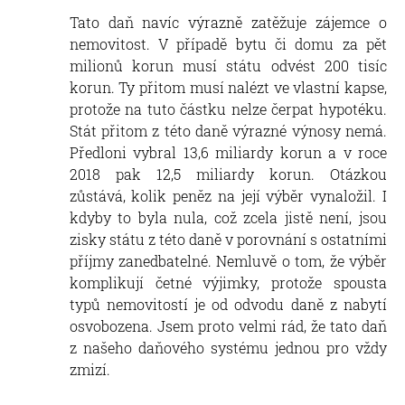
Tato daň navíc výrazně zatěžuje zájemce o
nemovitost. V případě bytu či domu za pět
milionů korun musí státu odvést 200 tisíc
korun. Ty přitom musí nalézt ve vlastní kapse,
protože na tuto částku nelze čerpat hypotéku.
Stát přitom z této daně výrazné výnosy nemá.
Předloni vybral 13,6 miliardy korun a v roce
2018 pak 12,5 miliardy korun. Otázkou
zůstává, kolik peněz na její výběr vynaložil. I
kdyby to byla nula, což zcela jistě není, jsou
zisky státu z této daně v porovnání s ostatními
příjmy zanedbatelné. Nemluvě o tom, že výběr
komplikují četné výjimky, protože spousta
typů nemovitostí je od odvodu daně z nabytí
osvobozena. Jsem proto velmi rád, že tato daň
z našeho daňového systému jednou pro vždy
zmizí.