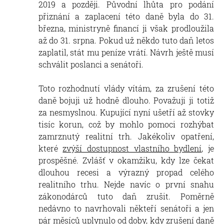
2019 a později. Původní lhůta pro podání
přiznání a zaplacení této daně byla do 31.
března, ministryně financí ji však prodloužila
až do 31. srpna. Pokud už někdo tuto daň letos
zaplatil, stát mu peníze vrátí. Návrh ještě musí
schválit poslanci a senátoři.
Toto rozhodnutí vlády vítám, za zrušení této
daně bojuji už hodně dlouho. Považuji ji totiž
za nesmyslnou. Kupující nyní ušetří až stovky
tisíc korun, což by mohlo pomoci rozhýbat
zamrznutý realitní trh. Jakékoliv opatření,
které
zvýší dostupnost vlastního bydlení
, je
prospěšné. Zvlášť v okamžiku, kdy lze čekat
dlouhou recesi a výrazný propad celého
realitního trhu. Nejde navíc o první snahu
zákonodárců tuto daň zrušit. Poměrně
nedávno to navrhovali někteří senátoři a jen
pár měsíců uplynulo od doby, kdy zrušení daně