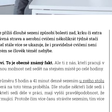
že příliš dlouhé sezení způsobí bolesti zad, krku či extra
rávná strava a aerobní cvičení několikrát týdně stačí
stále více se ukazuje, že i pravidelné cvičení není
erém se člověk téměř nehýbe.
ví. To je obecně známý fakt.
Ale ti z nás, kteří pracují v
jinou možnost než sedět na stejném místě po celé hodiny.
 průměru 5 hodin a 41 minut denně sezením
u svého stolu
erá na toto téma proběhla. Dle studie někteří lidé sedí i
, kteří sedí déle v práci, mají vyšší pravděpodobnost, že
rmující. Protože čím více času strávíte sezením, tím více