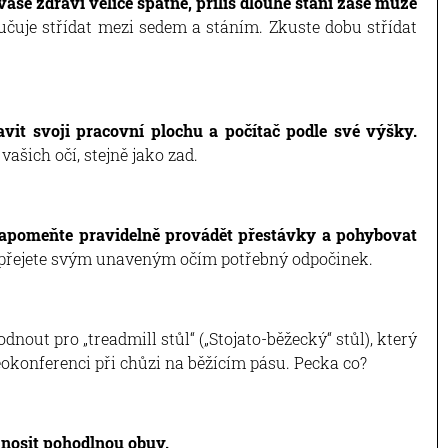
 vaše zdraví velice špatné, příliš dlouhé stání zase může
čuje střídat mezi sedem a stáním. Zkuste dobu střídat
avit svoji pracovní plochu a počítač podle své výšky.
ašich očí, stejně jako zad.
ezapomeňte pravidelně provádět přestávky a pohybovat
dopřejete svým unaveným očím potřebný odpočinek.
nout pro „treadmill stůl“ („Stojato-běžecký“ stůl), který
okonferenci při chůzi na běžícím pásu. Pecka co?
 nosit pohodlnou obuv.