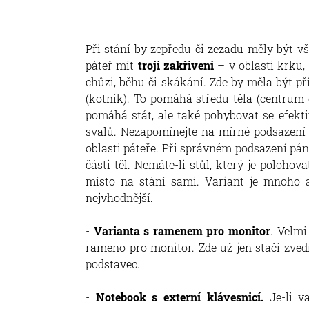
Při stání by zepředu či zezadu měly být v
páteř mít
trojí zakřivení
– v oblasti krku
chůzi, běhu či skákání. Zde by měla být př
(kotník). To pomáhá středu těla (centrum 
pomáhá stát, ale také pohybovat se efekt
svalů. Nezapomínejte na mírné podsazení p
oblasti páteře. Při správném podsazení pá
části těl. Nemáte-li stůl, který je polohova
místo na stání sami. Variant je mnoho a
nejvhodnější.
-
Varianta s ramenem pro monitor
. Velmi
rameno pro monitor. Zde už jen stačí zved
podstavec.
-
Notebook s externí klávesnicí.
Je-li v