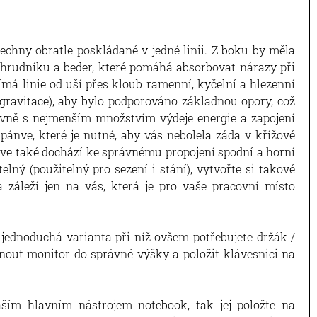
šechny obratle poskládané v jedné linii. Z boku by měla
, hrudníku a beder, které pomáhá absorbovat nárazy při
ímá linie od uší přes kloub ramenní, kyčelní a hlezenní
gravitace), aby bylo podporováno základnou opory, což
ivně s nejmenším množstvím výdeje energie a zapojení
ánve, které je nutné, aby vás nebolela záda v křížové
nve také dochází ke správnému propojení spodní a horní
telný (použitelný pro sezení i stání), vytvořte si takové
 záleží jen na vás, která je pro vaše pracovní místo
 jednoduchá varianta při níž ovšem potřebujete držák /
nout monitor do správné výšky a položit klávesnici na
aším hlavním nástrojem notebook, tak jej položte na