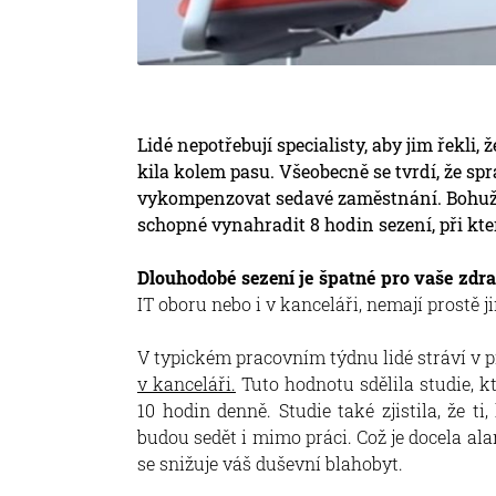
Lidé nepotřebují specialisty, aby jim řekli, 
kila kolem pasu. Všeobecně se tvrdí, že sp
vykompenzovat sedavé zaměstnání. Bohužel 
schopné vynahradit 8 hodin sezení, při kt
Dlouhodobé sezení je špatné pro vaše zdra
IT oboru nebo i v kanceláři, nemají prostě 
V typickém pracovním týdnu lidé stráví v
v kanceláři.
Tuto hodnotu sdělila studie, kt
10 hodin denně. Studie také zjistila, že ti
budou sedět i mimo práci. Což je docela ala
se snižuje váš duševní blahobyt.