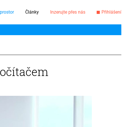
prostor
Články
Inzerujte přes nás
Přihlášení
 počítačem