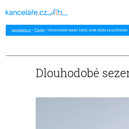
kancelare.cz
Články
Dlouhodobé sezení zabíjí, aneb stůjte za počítačem
Dlouhodobé sezení