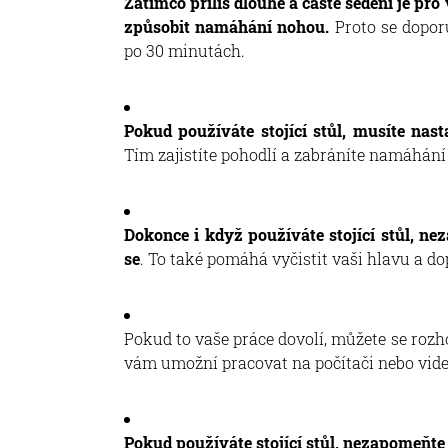
Zatímco příliš dlouhé a časté sedění je pro
způsobit namáhání nohou.
Proto se doporu
po 30 minutách.
Pokud používáte stojící stůl, musíte nast
Tím zajistíte pohodlí a zabráníte namáhání v
Dokonce i když používáte stojící stůl, n
se
. To také pomáhá vyčistit vaši hlavu a 
Pokud to vaše práce dovolí, můžete se rozhod
vám umožní pracovat na počítači nebo vide
Pokud používáte stojící stůl, nezapomeňte