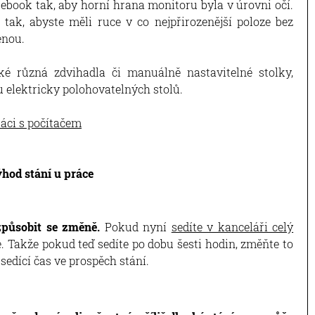
ebook tak, aby horní hrana monitoru byla v úrovni očí.
 tak, abyste měli ruce v co nejpřirozenější poloze bez
enou.
ké různá zdvihadla či manuálně nastavitelné stolky,
 elektricky polohovatelných stolů.
ráci s počítačem
hod stání u práce
způsobit se změně.
Pokud nyní
sedíte v kanceláři celý
ře. Takže pokud teď sedíte po dobu šesti hodin, změňte to
sedící čas ve prospěch stání.