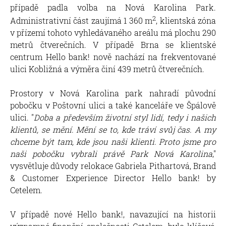
případě padla volba na Nová Karolina Park.
2
Administrativní část zaujímá 1 360 m
, klientská zóna
v přízemí tohoto vyhledávaného areálu má plochu 290
metrů čtverečních. V případě Brna se klientské
centrum Hello bank! nově nachází na frekventované
ulici Kobližná a výměra činí 439 metrů čtverečních.
Prostory v Nová Karolina park nahradí původní
pobočku v Poštovní ulici a také kanceláře ve Špálově
ulici. "
Doba a především životní styl lidí, tedy i našich
klientů, se mění. Mění se to, kde tráví svůj čas. A my
chceme být tam, kde jsou naši klienti. Proto jsme pro
naši pobočku vybrali právě Park Nová Karolina
,"
vysvětluje důvody relokace Gabriela Pithartová, Brand
& Customer Experience Director Hello bank! by
Cetelem.
V případě nové Hello bank!, navazující na historii