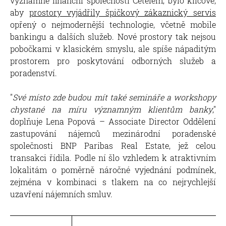
významné finanční společnosti Cetelem, bylo klíčové,
aby
prostory vyjádřily špičkový zákaznický servis
opřený o nejmodernější technologie, včetně mobile
bankingu a dalších služeb. Nové prostory tak nejsou
pobočkami v klasickém smyslu, ale spíše nápaditým
prostorem pro poskytování odborných služeb a
poradenství.
"
Své místo zde budou mít také semináře a workshopy
chystané na míru významným klientům banky
,"
doplňuje Lena Popová – Associate Director Oddělení
zastupování nájemců mezinárodní poradenské
společnosti BNP Paribas Real Estate, jež celou
transakci řídila. Podle ní šlo vzhledem k atraktivním
lokalitám o poměrně náročné vyjednání podmínek,
zejména v kombinaci s tlakem na co nejrychlejší
uzavření nájemních smluv.