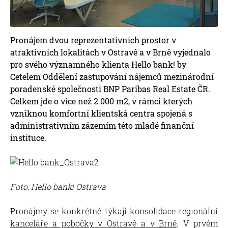
Pronájem dvou reprezentativních prostor v
atraktivních lokalitách v Ostravě a v Brně vyjednalo
pro svého významného klienta Hello bank! by
Cetelem Oddělení zastupování nájemců mezinárodní
poradenské společnosti BNP Paribas Real Estate ČR.
Celkem jde o více než 2 000 m2, v rámci kterých
vzniknou komfortní klientská centra spojená s
administrativním zázemím této mladé finanční
instituce.
Foto: Hello bank! Ostrava
Pronájmy se konkrétně týkají konsolidace regionální
kanceláře a pobočky v Ostravě a v Brně
. V prvém