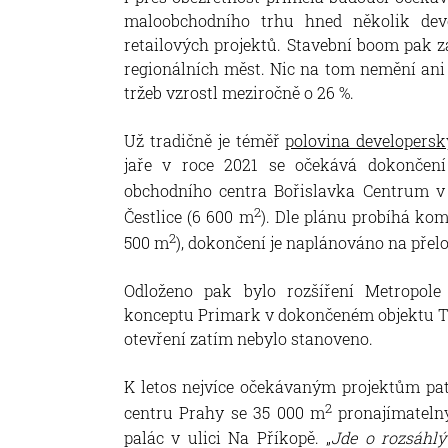
maloobchodního trhu hned několik deve
retailových projektů. Stavební boom pak 
regionálních měst. Nic na tom nemění ani
tržeb vzrostl meziročně o 26 %.
Už tradičně je téměř
polovina developersk
jaře v roce 2021 se očekává dokončen
obchodního centra Bořislavka Centrum v
2
Čestlice (6 600 m
). Dle plánu probíhá kom
2
500 m
), dokončení je naplánováno na přel
Odloženo pak bylo rozšíření Metropole
konceptu Primark v dokončeném objektu T
otevření zatím nebylo stanoveno.
K letos nejvíce očekávaným projektům pat
2
centru Prahy se 35 000 m
pronajímatelný
palác v ulici Na Příkopě. „
Jde o rozsáhl