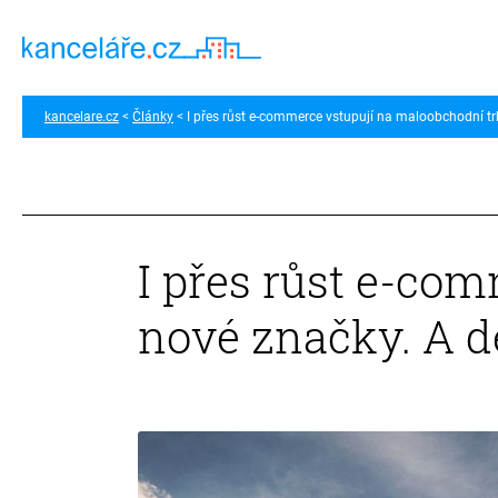
kancelare.cz
Články
I přes růst e-commerce vstupují na maloobchodní trh
I přes růst e-co
nové značky. A de