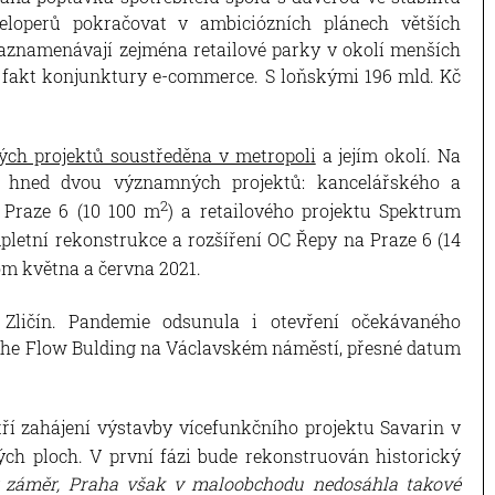
loperů pokračovat v ambiciózních plánech větších
zaznamenávají zejména retailové parky v okolí menších
 fakt konjunktury e-commerce. S loňskými 196 mld. Kč
ých projektů soustředěna v metropoli
a jejím okolí. Na
í hned dvou významných projektů: kancelářského a
2
 Praze 6 (10 100 m
) a retailového projektu Spektrum
pletní rekonstrukce a rozšíření OC Řepy na Praze 6 (14
om května a června 2021.
 Zličín. Pandemie odsunula i otevření očekávaného
he Flow Bulding na Václavském náměstí, přesné datum
ří zahájení výstavby vícefunkčního projektu Savarin v
ch ploch. V první fázi bude rekonstruován historický
ý záměr, Praha však v maloobchodu nedosáhla takové