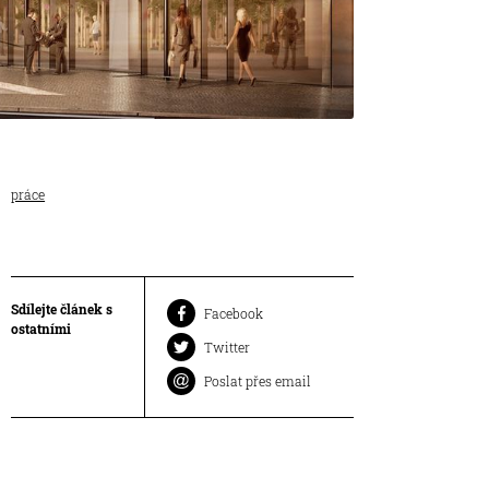
práce
Sdílejte článek s
Facebook
ostatními
Twitter
Poslat přes email