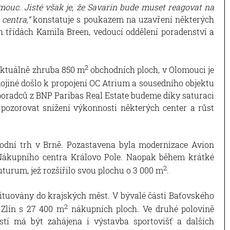
ouc. Jisté však je, že Savarin bude muset reagovat na
centra,“
konstatuje s poukazem na uzavření některých
 třídách Kamila Breen, vedoucí oddělení poradenství a
2
aktuálně zhruba 850 m
obchodních ploch, v Olomouci je
ojiné došlo k propojení OC Atrium a sousedního objektu
e poradců z BNP Paribas Real Estate budeme díky saturaci
pozorovat snížení výkonnosti některých center a růst
ní trh v Brně. Pozastavena byla modernizace Avion
 Nákupního centra Královo Pole. Naopak během krátké
2
urum, jež rozšířilo svou plochu o 3 000 m
.
tuovány do krajských měst. V bývalé části Baťovského
2
 Zlín s 27 400 m
nákupních ploch. Ve druhé polovině
stí má být zahájena i výstavba sportovišť a dalších