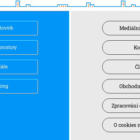
Mediální
slovník
Ko
prostory
Č
láře
Obchodn
king
Zpracování 
O cookies 