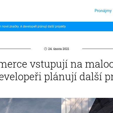
Pronájmy 
 nové značky. A developeři plánují další projekty
24. února 2021
mmerce vstupují na malo
velopeři plánují další p