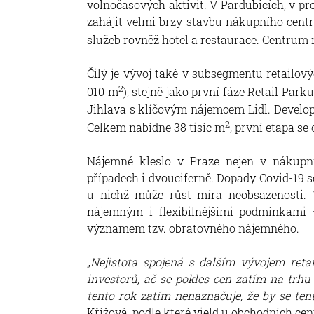
volnočasových aktivit. V Pardubicích, v p
zahájit velmi brzy stavbu nákupního cent
služeb rovněž hotel a restaurace. Centrum
Čilý je vývoj také v subsegmentu retailov
2
010 m
), stejně jako první fáze Retail Par
Jihlava s klíčovým nájemcem Lidl. Developer
2
Celkem nabídne 38 tisíc m
, první etapa se 
Nájemné kleslo v Praze nejen v nákupníc
případech i dvouciferně. Dopady Covid-19 s
u nichž může růst míra neobsazenosti. V
nájemným i flexibilnějšími podmínkami
významem tzv. obratovného nájemného.
„
Nejistota spojená s dalším vývojem reta
investorů, ač se pokles cen zatím na trhu
tento rok zatím nenaznačuje, že by se te
Křížová, podle které yield u obchodních ce