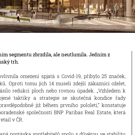
ím segmentu zbrzdila, ale neutlumila. Jedním z
ský trh.
vlivnila omezení spjatá s Covid-19, přibylo 25 značek,
. Oproti tomu jich 14 museli zdejší zákazníci oželet,
ásilo redukci ploch nebo rovnou úpadek. „Vzhledem k
ené taktiky a strategie se skutečná kondice řady
 pravděpodobně již během prvního pololetí,“ konstatuje
poradenské společnosti BNP Paribas Real Estate, která
etail v ČR.
aná poptávka spotřebitelů spolu s důvěrou ve stabilitu