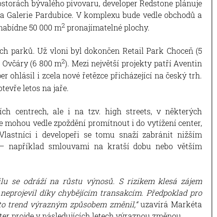
rostorách bývalého pivovaru, developer Redstone plánuje
ra Galerie Pardubice. V komplexu bude vedle obchodů a
2
 nabídne 50 000 m
pronajímatelné plochy.
ých parků. Už vloni byl dokončen Retail Park Choceň (5
2
ku Ovčáry (6 800 m
). Mezi největší projekty patří Aventin
 ohlásil i zcela nové řetězce přicházející na český trh.
otevře letos na jaře.
h centrech, ale i na tzv. high streets, v některých
e mohou vedle zpoždění promítnout i do vytížení center,
lastníci i developeři se tomu snaží zabránit nižším
 – například smlouvami na kratší dobu nebo větším
ilu se odráží na růstu výnosů. S rizikem klesá zájem
 neprojevil díky chybějícím transakcím. Předpoklad pro
nto trend výrazným způsobem změnil,“
uzavírá Markéta
nter projde v následujících letech výraznou změnou.