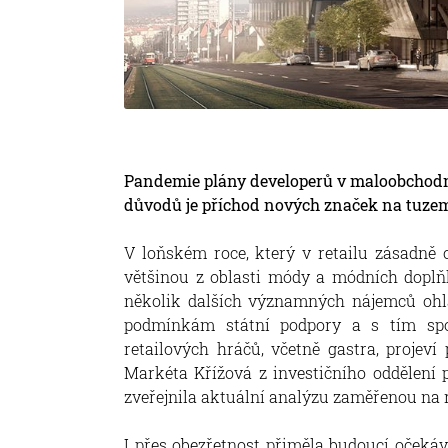
Pandemie plány developerů v maloobchodn
důvodů je příchod nových značek na tuzem
V loňském roce, který v retailu zásadně o
většinou z oblasti módy a módních doplňků
několik dalších významných nájemců ohl
podmínkám státní podpory a s tím spoj
retailových hráčů, včetně gastra, projeví
Markéta Křížová z investičního oddělení 
zveřejnila aktuální analýzu zaměřenou na r
I přes obezřetnost přiměla budoucí očekáv