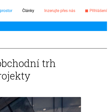
prostor
Články
Inzerujte přes nás
Přihlášení
obchodní trh
rojekty