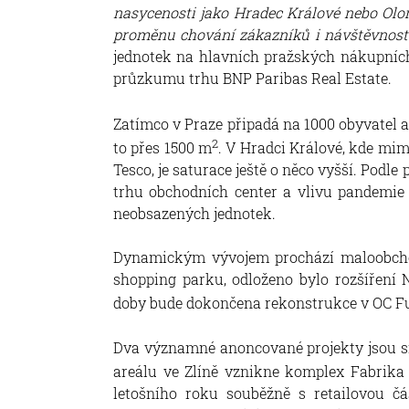
nasycenosti jako Hradec Králové nebo Olom
proměnu chování zákazníků i návštěvnost 
jednotek na hlavních pražských nákupních
průzkumu trhu BNP Paribas Real Estate.
Zatímco v Praze připadá na 1000 obyvatel 
2
to přes 1500 m
. V Hradci Králové, kde mim
Tesco, je saturace ještě o něco vyšší. Podl
trhu obchodních center a vlivu pandemie 
neobsazených jednotek.
Dynamickým vývojem prochází maloobchod
shopping parku, odloženo bylo rozšíření
doby bude dokončena rekonstrukce v OC Fut
Dva významné anoncované projekty jsou si
areálu ve Zlíně vznikne komplex Fabrika
letošního roku souběžně s retailovou čá