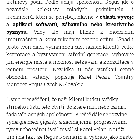
třetinový podíl. Podle údajů společnosti Regus jde o
nezávislé kolektivy mladých podnikatelů i
freelancerů, kteří se pohybují hlavně v
oblasti vývoje
a aplikací softwarů, zábavního nebo kreativního
byznysu.
Vždy ale mají blízko k moderním
informačním a komunikačním technologiím. "Snad i
proto tvoří další významnou část našich klientů velké
korporace a byznysmeni střední generace. Vyhovuje
jim energie místa a možnost setkávání a konzultace v
jednom prostoru. Nezřídka u nás vznikají cenné
obchodní vztahy," popisuje Karel Pelán, Country
Manager Regus Czech & Slovakia.
"Jsme přesvědčeni, že naši klienti budou svědky
strmého růstu této čtvrti, do které míří nebo zamíří
řada věhlasných společností. A ještě dále se rozvine
synergie mezi giganty a začínajícími, progresivními
týmy nebo jednotlivci," myslí si Karel Pelán. Naráží
tím i na fakt, že Regus Rosmarin si vybralo jako místo