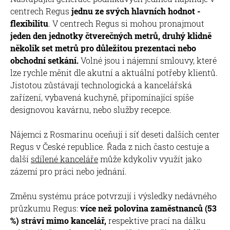
centrech Regus
jednu ze svých hlavních hodnot -
flexibilitu
. V centrech Regus si mohou pronajmout
jeden den jednotky čtverečných metrů, druhý klidně
několik set metrů pro důležitou prezentaci nebo
obchodní setkání.
Volné jsou i nájemní smlouvy, které
lze rychle měnit dle akutní a aktuální potřeby klientů.
Jistotou zůstávají technologická a kancelářská
zařízení, vybavená kuchyně, připomínající spíše
designovou kavárnu, nebo služby recepce.
Nájemci z Rosmarinu oceňují i síť deseti dalších center
Regus v České republice. Řada z nich často cestuje a
další
sdílené kanceláře
může kdykoliv využít jako
zázemí pro práci nebo jednání.
Změnu systému práce potvrzují i výsledky nedávného
průzkumu Regus:
více než polovina zaměstnanců (53
%) stráví mimo kancelář,
respektive prací na dálku