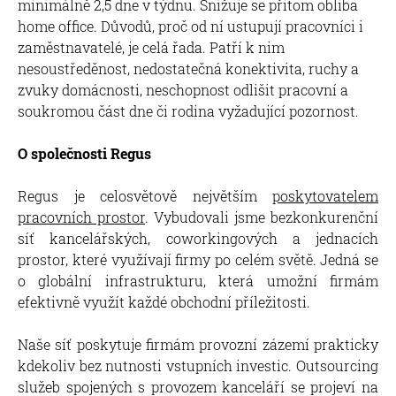
minimálně 2,5 dne v týdnu. Snižuje se přitom obliba
home office. Důvodů, proč od ní ustupují pracovníci i
zaměstnavatelé, je celá řada. Patří k nim
nesoustředěnost, nedostatečná konektivita, ruchy a
zvuky domácnosti, neschopnost odlišit pracovní a
soukromou část dne či rodina vyžadující pozornost.
O společnosti Regus
Regus je celosvětově největším
poskytovatelem
pracovních prostor
. Vybudovali jsme bezkonkurenční
síť kancelářských, coworkingových a jednacích
prostor, které využívají firmy po celém světě. Jedná se
o globální infrastrukturu, která umožní firmám
efektivně využít každé obchodní příležitosti.
Naše síť poskytuje firmám provozní zázemí prakticky
kdekoliv bez nutnosti vstupních investic. Outsourcing
služeb spojených s provozem kanceláří se projeví na