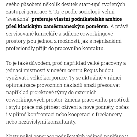
svého působení několik desítek start-upů tvořených
zástupci
generace Y
. Ta je podle sociologů velmi
"svérázná":
preferuje vlastní podnikatelské ambice
před klasickým zaměstnaneckým poměrem
. A právě
servisované kanceláře
a sdílené coworkingové
prostory jsou jednou z možností, jak s nejmladšími
profesionály přijít do pracovního kontaktu.
To je také důvodem, proč například velké pracovny a
jednací místnosti v novém centru Regus budou
využívat i velké korporace. Ty se aktuálně v rámci
optimalizace provozních nákladů snaží přesouvat
například projektové týmy do externích
coworkingových prostor. Změna pracovního prostředí
i stylu práce má přinést oživení a nové podněty, občas
i v přímé konfrontaci nebo kooperaci s freelancery
nebo nezávislými konzultanty.
Nastupující generace podnikavých jedinců naplňuje v