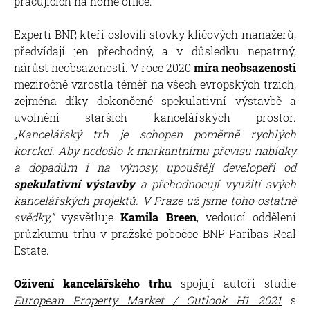
pracujících na home office.
Experti BNP, kteří oslovili stovky klíčových manažerů,
předvídají jen přechodný, a v důsledku nepatrný,
nárůst neobsazenosti. V roce 2020
míra neobsazenosti
meziročně vzrostla téměř na všech evropských trzích,
zejména díky dokončené spekulativní výstavbě a
uvolnění starších kancelářských prostor.
„
Kancelářský trh je schopen poměrně rychlých
korekcí. Aby nedošlo k markantnímu převisu nabídky
a dopadům i na výnosy, upouštějí developeři od
spekulativní výstavby
a přehodnocují využití svých
kancelářských projektů. V Praze už jsme toho ostatně
svědky,“
vysvětluje
Kamila Breen
, vedoucí oddělení
průzkumu trhu v pražské pobočce BNP Paribas Real
Estate.
Oživení kancelářského trhu
spojují autoři studie
European Property Market / Outlook H1 2021
s