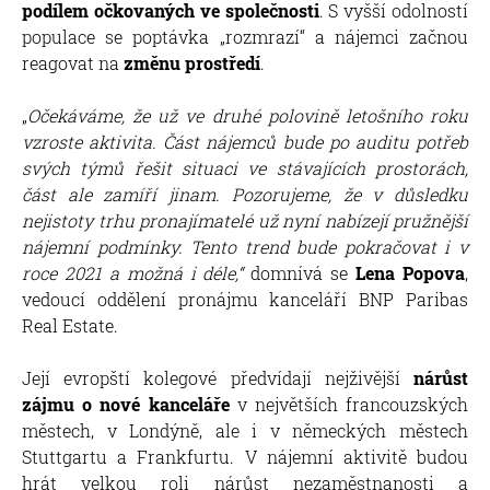
podílem očkovaných ve společnosti
. S vyšší odolností
populace se poptávka „rozmrazí“ a nájemci začnou
reagovat na
změnu prostředí
.
„
Očekáváme, že už ve druhé polovině letošního roku
vzroste aktivita. Část nájemců bude po auditu potřeb
svých týmů řešit situaci ve stávajících prostorách,
část ale zamíří jinam. Pozorujeme, že v důsledku
nejistoty trhu pronajímatelé už nyní nabízejí pružnější
nájemní podmínky. Tento trend bude pokračovat i v
roce 2021 a možná i déle,“
domnívá se
Lena Popova
,
vedoucí oddělení pronájmu kanceláří BNP Paribas
Real Estate.
Její evropští kolegové předvídají nejživější
nárůst
zájmu o nové kanceláře
v největších francouzských
městech, v Londýně, ale i v německých městech
Stuttgartu a Frankfurtu. V nájemní aktivitě budou
hrát velkou roli nárůst nezaměstnanosti a