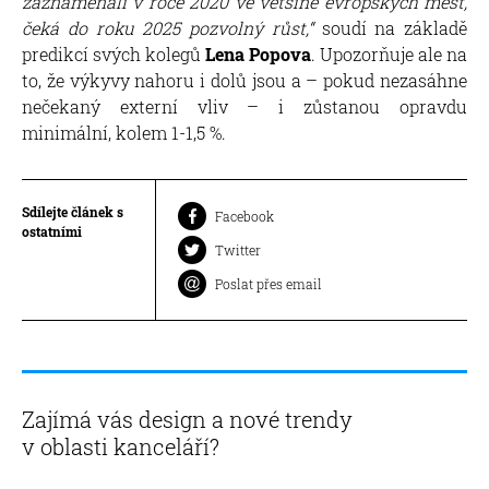
zaznamenali v roce 2020 ve většině evropských měst,
čeká do roku 2025 pozvolný růst,“
soudí na základě
predikcí svých kolegů
Lena Popova
. Upozorňuje ale na
to, že výkyvy nahoru i dolů jsou a – pokud nezasáhne
nečekaný externí vliv – i zůstanou opravdu
minimální, kolem 1-1,5 %.
Sdílejte článek s
Facebook
ostatními
Twitter
Poslat přes email
Zajímá vás design a nové trendy
v oblasti kanceláří?