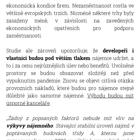
ekonomická kondice firem. Nezaměstnanost rostla ve
většině evropských trzích. Nicméně některé trhy byly
zasaženy méně, v závislosti na zavedených
ekonomických opatřeních pro podporu
zaměstnanosti.
Studie ale zároveň upozorňuje, že
developeři i
vlastníci budou pod větším tlakem
nájemce udržet, a
to i za cenu nejrůznějších úlev nebo benefitů. Uvolněné
prostory se budou obsazovat složitěji než před
vypuknutím pandemie. Znovu se objeví citlivá otázka
provozních nákladů, které budou pro nájemce stejně
důležité jako samotné nájemné.
Výhodu budou mít
úsporné kanceláře
.
„
Žádný z popsaných faktorů nebude mít vliv na
výkyvy nájemného
. Stávající stabilní úroveň nájmů v
poptávaných budovách třídy A, kterou jsme