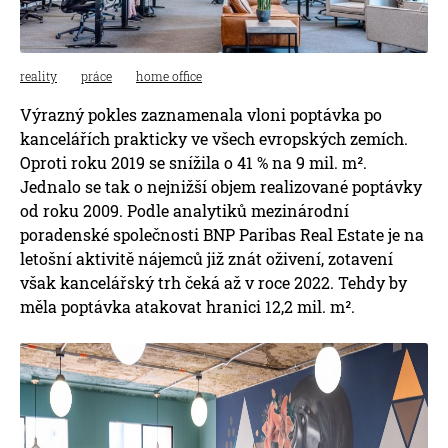
reality
práce
home office
Výrazný pokles zaznamenala vloni poptávka po
kancelářích prakticky ve všech evropských zemích.
Oproti roku 2019 se snížila o 41 % na 9 mil. m².
Jednalo se tak o nejnižší objem realizované poptávky
od roku 2009. Podle analytiků mezinárodní
poradenské společnosti BNP Paribas Real Estate je na
letošní aktivitě nájemců již znát oživení, zotavení
však kancelářský trh čeká až v roce 2022. Tehdy by
měla poptávka atakovat hranici 12,2 mil. m².