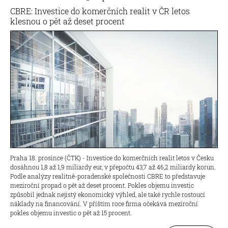
CBRE: Investice do komerčních realit v ČR letos
klesnou o pět až deset procent
Praha 18. prosince (ČTK) - Investice do komerčních realit letos v Česku
dosáhnou 1,8 až 1,9 miliardy eur, v přepočtu 43,7 až 46,2 miliardy korun.
Podle analýzy realitně-poradenské společnosti CBRE to představuje
meziroční propad o pět až deset procent. Pokles objemu investic
způsobil jednak nejistý ekonomický výhled, ale také rychle rostoucí
náklady na financování. V příštím roce firma očekává meziroční
pokles objemu investic o pět až 15 procent.