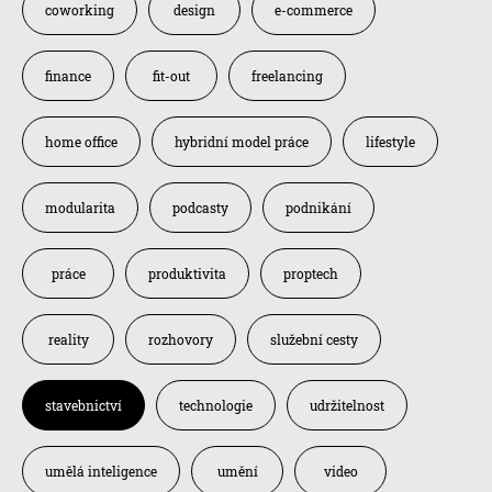
coworking
design
e-commerce
finance
fit-out
freelancing
home office
hybridní model práce
lifestyle
modularita
podcasty
podnikání
práce
produktivita
proptech
reality
rozhovory
služební cesty
stavebnictví
technologie
udržitelnost
umělá inteligence
umění
video