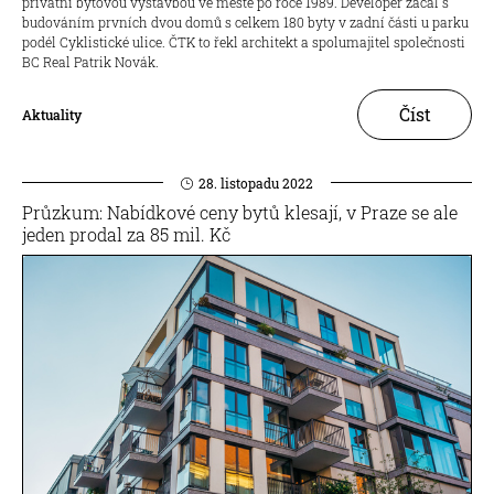
privátní bytovou výstavbou ve městě po roce 1989. Developer začal s
budováním prvních dvou domů s celkem 180 byty v zadní části u parku
podél Cyklistické ulice. ČTK to řekl architekt a spolumajitel společnosti
BC Real Patrik Novák.
Číst
Aktuality
28. listopadu 2022
Průzkum: Nabídkové ceny bytů klesají, v Praze se ale
jeden prodal za 85 mil. Kč