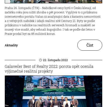
Praha 26. listopadu (ČTK) - Nabídkové ceny bytů v Česku klesají, od
začátku roku jsou nižší zhruba o pět procent. Vyplývá to z průzkumu
internetového portálu Valuo.cz analyzující data z katastru nemovitostí
a z veřejných nabídek i údajů realitní sítě Century 21. Byty se podle
průzkumu v nabídce na realitních serverech hromadí a makléři se
musejí více snažit, aby sehnali kupujícího. I tak se podle dat letos v
Praze prodal byt za 85 miliónů korun.
Číst
Aktuality
22. listopadu 2022
Galavečer Best of Realty 2022: porota opět ocenila
výjimečné realitní projekty