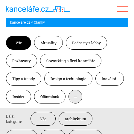
kancelare.cz
Články
Vše
Aktuality
Podcasty z lobby
Rozhovory
Coworking a flexi kanceláře
Tipy a trendy
Design a technologie
Inovátoři
Insider
Officeblock
Další
Vše
architektura
kategorie