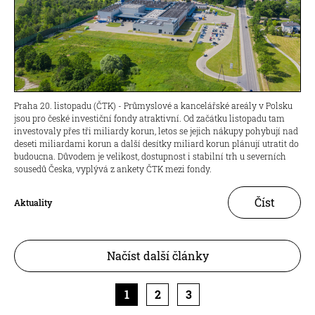
Praha 20. listopadu (ČTK) - Průmyslové a kancelářské areály v Polsku
jsou pro české investiční fondy atraktivní. Od začátku listopadu tam
investovaly přes tři miliardy korun, letos se jejich nákupy pohybují nad
deseti miliardami korun a další desítky miliard korun plánují utratit do
budoucna. Důvodem je velikost, dostupnost i stabilní trh u severních
sousedů Česka, vyplývá z ankety ČTK mezi fondy.
Číst
Aktuality
Načíst další články
1
2
3