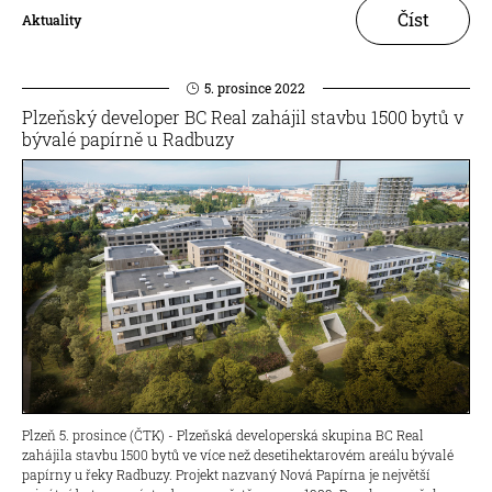
Číst
Aktuality
5. prosince 2022
Plzeňský developer BC Real zahájil stavbu 1500 bytů v
bývalé papírně u Radbuzy
Plzeň 5. prosince (ČTK) - Plzeňská developerská skupina BC Real
zahájila stavbu 1500 bytů ve více než desetihektarovém areálu bývalé
papírny u řeky Radbuzy. Projekt nazvaný Nová Papírna je největší