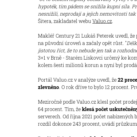
hypoték, tím pádem se snížila kupní síla. Pr
nesnížili, neprodají a jejich nemovitosti ta
Šitera, zakladatel webu
Valuo.cz
.
Makléř Century 21 Lukáš Peterek uvedl, že p
na původní úroveň a začaly opět růst. "
Délk
jistotou říct, že to nebude jen tak a rozhodn
3+1 v Brně - Starém Lískovci určený ke ko
kolem šesti milionů korun a nyní byl prodán
Portál Valuo.cz v analýze uvedl, že
22 proce
zlevněno
. O rok dříve to bylo 12 procent. 
Meziročně podle Valuo.cz klesl počet prodejů
64 procent. Tím, že
klesá počet uskutečněn
serverech. Od října 2021 počet nabízených b
rozdíl dokonce 243 procent, uvádí průzkum