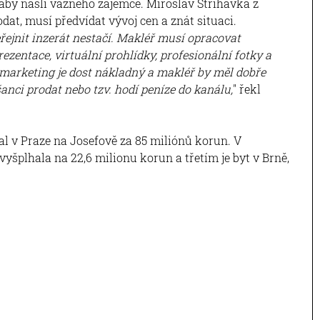
 aby našli vážného zájemce. Miroslav Střihavka z
dat, musí předvídat vývoj cen a znát situaci.
řejnit inzerát nestačí. Makléř musí opracovat
rezentace, virtuální prohlídky, profesionální fotky a
ý marketing je dost nákladný a makléř by měl dobře
anci prodat nebo tzv. hodí peníze do kanálu,
" řekl
al v Praze na Josefově za 85 miliónů korun. V
yšplhala na 22,6 milionu korun a třetím je byt v Brně,