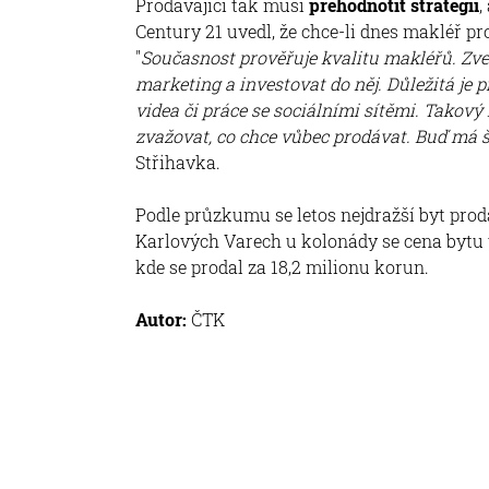
Prodávající tak musí
přehodnotit strategii
,
Century 21 uvedl, že chce-li dnes makléř pro
"
Současnost prověřuje kvalitu makléřů. Zve
marketing a investovat do něj. Důležitá je p
videa či práce se sociálními sítěmi. Takov
zvažovat, co chce vůbec prodávat. Buď má š
Střihavka.
Podle průzkumu se letos nejdražší byt prod
Karlových Varech u kolonády se cena bytu v
kde se prodal za 18,2 milionu korun.
Autor:
ČTK