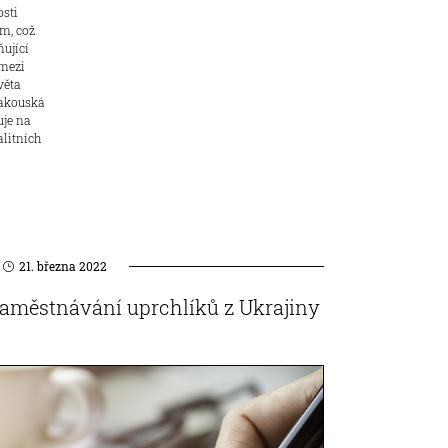
osti
m, což
ňující
 mezi
věta
rakouská
uje na
alitních
21. března 2022
zaměstnávání uprchlíků z Ukrajiny