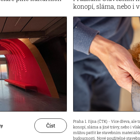
konopí, sláma, nebo i 
Praha 1. října (ČTK) - Více dřeva, ale t
Číst
ty
konopí, sláma a jiné trávy, nebo i vl
můžou patřit ke stavebním materiál
budoucnosti. Nové použitelné stavebn