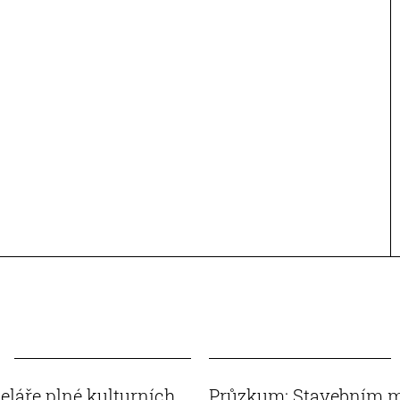
eláře plné kulturních
Průzkum: Stavebním m