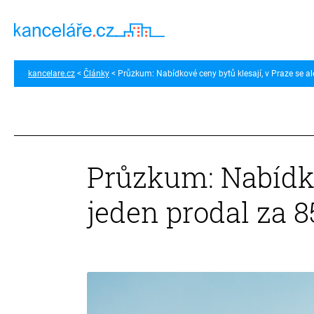
kancelare.cz
Články
Průzkum: Nabídkové ceny bytů klesají, v Praze se al
Průzkum: Nabídkov
jeden prodal za 8