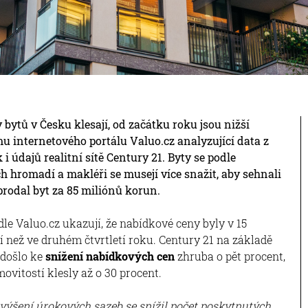
 bytů v Česku klesají, od začátku roku jsou nižší
u internetového portálu Valuo.cz analyzující data z
i údajů realitní sítě Century 21. Byty se podle
h hromadí a makléři se musejí více snažit, aby sehnali
 prodal byt za 85 miliónů korun.
le Valuo.cz ukazují, že nabídkové ceny byly v 15
í než ve druhém čtvrtletí roku. Century 21 na základě
 došlo ke
snížení nabídkových cen
zhruba o pět procent,
ovitostí klesly až o 30 procent.
zvýšení úrokových sazeb se snížil počet poskytnutých