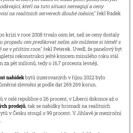
odávající, kteří na tuto situaci nereagují a ceny
k visí na realitních serverech dlouhé měsíce,
" řekl Radek
o krizi v roce 2008 trvalo osm let, než se ceny dostaly
u propadu cen predikovat nelze, ale můžeme si téměř s
ě ne v příštím roce,
" řekl Peterek. Uvedl, že panelový byt
mpletní rekonstrukci ještě koncem minulého roku stál
 za pět milionů, tedy o 16,7 procenta levněji.
nt nabídek
bytů inzerovaných v říjnu 2022 bylo
Průměrné zlevnění je podle dat 269.269 korun.
 v celé republice o 26 procent, v Liberci dokonce až o
ých prodejů
, tak se nabídky hromadí na realitních
ytů v Česku stoupl o 99 procent. V Jihlavě je meziroční
.