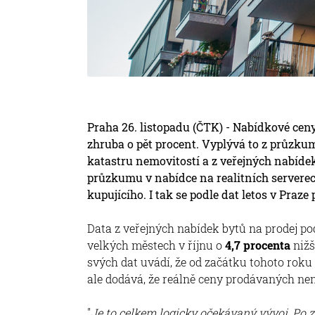
Praha 26. listopadu (ČTK) - Nabídkové ceny
zhruba o pět procent. Vyplývá to z průzkum
katastru nemovitostí a z veřejných nabídek 
průzkumu v nabídce na realitních serverec
kupujícího. I tak se podle dat letos v Praze
Data z veřejných nabídek bytů na prodej pod
velkých městech v říjnu o
4,7 procenta
nižš
svých dat uvádí, že od začátku tohoto roku
ale dodává, že reálně ceny prodávaných nem
"
Je to celkem logicky očekávaný vývoj. Po 