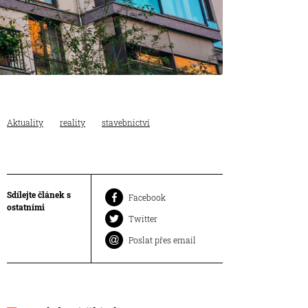
Aktuality
reality
stavebnictví
Sdílejte článek s
Facebook
ostatními
Twitter
Poslat přes email