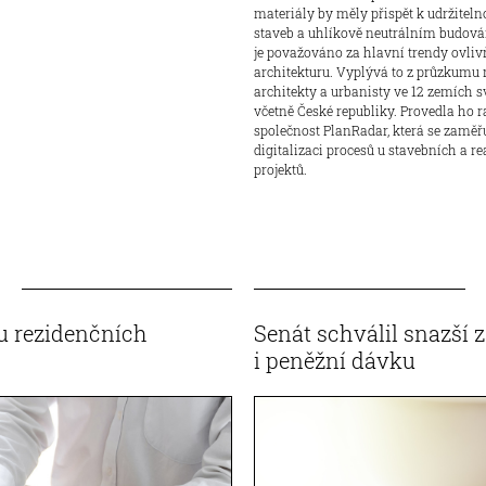
materiály by měly přispět k udržiteln
staveb a uhlíkově neutrálním budová
je považováno za hlavní trendy ovliv
architekturu. Vyplývá to z průzkumu
architekty a urbanisty ve 12 zemích s
včetně České republiky. Provedla ho 
společnost PlanRadar, která se zaměř
digitalizaci procesů u stavebních a re
projektů.
u rezidenčních
Senát schválil snazší 
i peněžní dávku