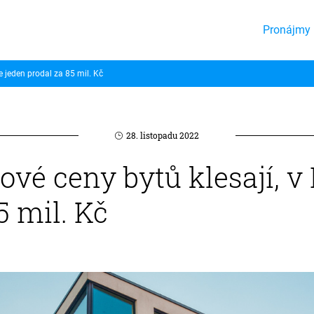
Pronájmy 
e jeden prodal za 85 mil. Kč
28. listopadu 2022
é ceny bytů klesají, v 
5 mil. Kč