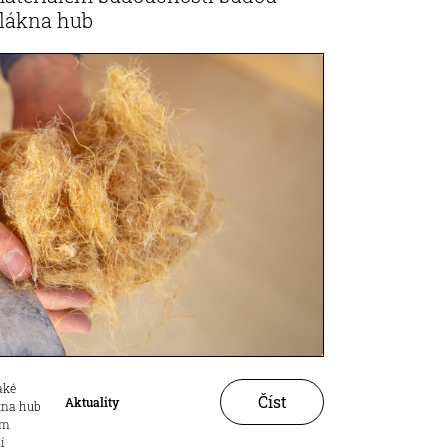
vlákna hub
aké
Číst
Aktuality
ákna hub
ům
í