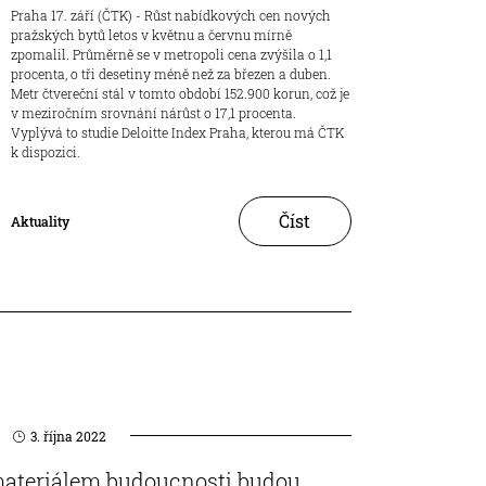
Praha 17. září (ČTK) - Růst nabídkových cen nových
pražských bytů letos v květnu a červnu mírně
zpomalil. Průměrně se v metropoli cena zvýšila o 1,1
procenta, o tři desetiny méně než za březen a duben.
Metr čtvereční stál v tomto období 152.900 korun, což je
v meziročním srovnání nárůst o 17,1 procenta.
Vyplývá to studie Deloitte Index Praha, kterou má ČTK
k dispozici.
Číst
Aktuality
3. října 2022
ateriálem budoucnosti budou