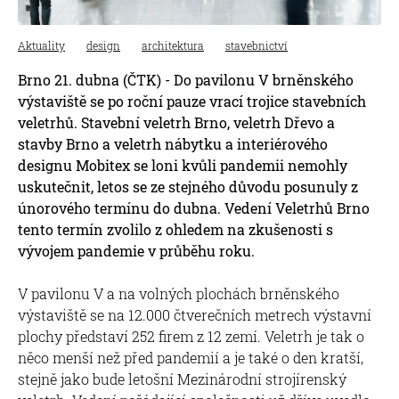
Aktuality
design
architektura
stavebnictví
Brno 21. dubna (ČTK) - Do pavilonu V brněnského
výstaviště se po roční pauze vrací trojice stavebních
veletrhů. Stavební veletrh Brno, veletrh Dřevo a
stavby Brno a veletrh nábytku a interiérového
designu Mobitex se loni kvůli pandemii nemohly
uskutečnit, letos se ze stejného důvodu posunuly z
únorového termínu do dubna. Vedení Veletrhů Brno
tento termín zvolilo z ohledem na zkušenosti s
vývojem pandemie v průběhu roku.
V pavilonu V a na volných plochách brněnského
výstaviště se na 12.000 čtverečních metrech výstavní
plochy představí 252 firem z 12 zemí. Veletrh je tak o
něco menší než před pandemií a je také o den kratší,
stejně jako bude letošní Mezinárodní strojírenský