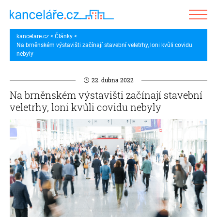
kancelare.cz
Články
Na brněnském výstavišti začínají stavební veletrhy, loni kvůli covidu
nebyly
22. dubna 2022
Na brněnském výstavišti začínají stavební
veletrhy, loni kvůli covidu nebyly