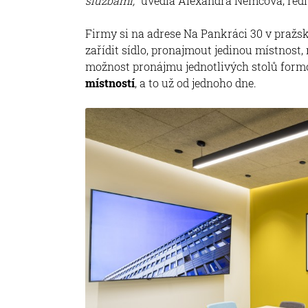
službami,
“ uvedla Alexandra Němcová, řed
Firmy si na adrese Na Pankráci 30 v praž
zařídit sídlo, pronajmout jedinou místnost
možnost pronájmu jednotlivých stolů for
místností
, a to už od jednoho dne.