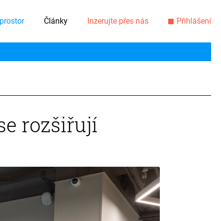
prostor
Články
Inzerujte přes nás
Přihlášení
e rozšiřují