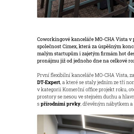
Coworkingové kanceláře MO-CHA Vista v pr
společnost Cimex, která za úspěšným konce
malým startupům i zajetým firmám hot desk
pronájmu již od jednoho dne na celkové ro
První flexibilní kanceláře MO-CHA Vista, za
DT-Expert
, a které se staly jedním ze tří
v kategorii Komerční office projekt roku, 
prostory se nesou ve stejném duchu a hlavní
s
přírodními prvky
, dřevěným nábytkem a v