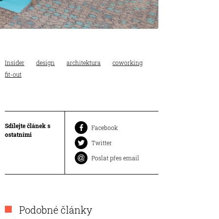
Insider
design
architektura
coworking
fit-out
Sdílejte článek s
Facebook
ostatními
Twitter
Poslat přes email
Podobné články