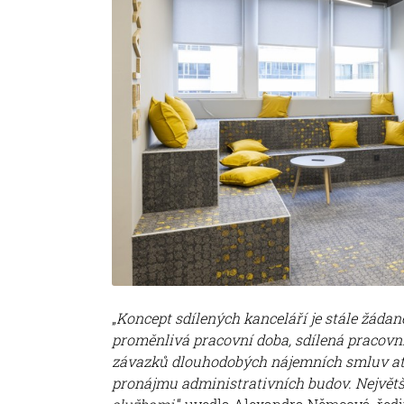
„
Koncept sdílených kanceláří je stále žádaněj
proměnlivá pracovní doba, sdílená pracovní
závazků dlouhodobých nájemních smluv atd
pronájmu administrativních budov. Největší