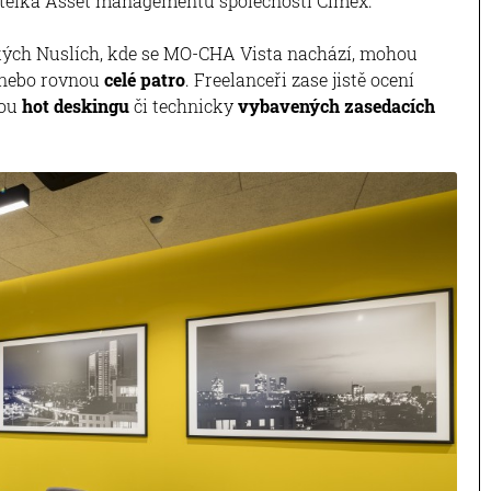
itelka Asset managementu společnosti Cimex.
ských Nuslích, kde se MO-CHA Vista nachází, mohou
, nebo rovnou
celé patro
. Freelanceři zase jistě ocení
mou
hot deskingu
či technicky
vybavených zasedacích