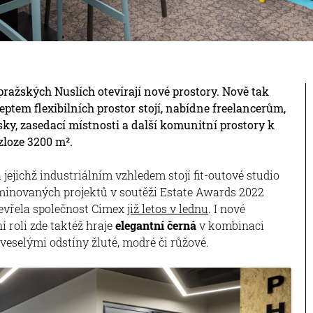
ažských Nuslích otevírají nové prostory. Nově tak
ptem flexibilních prostor stojí, nabídne freelancerům,
y, zasedací místnosti a další komunitní prostory k
zloze 3200 m².
 jejichž industriálním vzhledem stojí fit-outové studio
 nominovaných projektů v soutěži Estate Awards 2022
otevřela společnost Cimex
již letos v lednu
. I nové
 roli zde taktéž hraje
elegantní černá
v kombinaci
eselými odstíny žluté, modré či růžové.