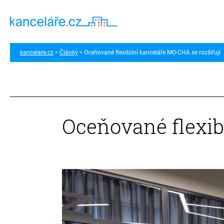
kancelare.cz
Články
Oceňované flexibilní kanceláře MO-CHA se rozšiřují
Oceňované flexib