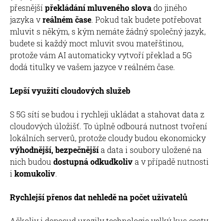
přesnější
překládání mluveného slova
do jiného
jazyka v
reálném čase
. Pokud tak budete potřebovat
mluvit s někým, s kým nemáte žádný společný jazyk,
budete si každý moct mluvit svou mateřštinou,
protože vám AI automaticky vytvoří překlad a 5G
dodá titulky ve vašem jazyce v reálném čase.
Lepší využití cloudových služeb
S 5G sítí se budou i rychleji ukládat a stahovat data z
cloudových úložišť. To úplně odbourá nutnost tvoření
lokálních serverů, protože cloudy budou ekonomicky
výhodnější, bezpečnější
a data i soubory uložené na
nich budou
dostupná odkudkoliv
a v případě nutnosti
i
komukoliv
.
Rychlejší přenos dat nehledě na počet uživatelů
Ačkoliv i doposud urazily technologie velký kus cesty