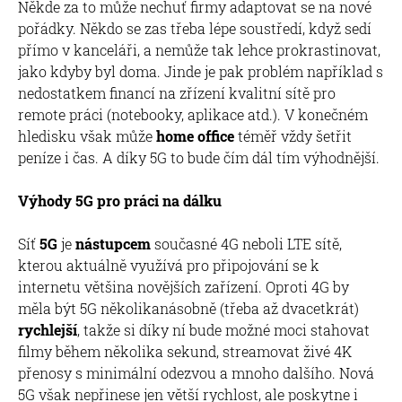
Někde za to může nechuť firmy adaptovat se na nové
pořádky. Někdo se zas třeba lépe soustředí, když sedí
přímo v kanceláři, a nemůže tak lehce prokrastinovat,
jako kdyby byl doma. Jinde je pak problém například s
nedostatkem financí na zřízení kvalitní sítě pro
remote práci (notebooky, aplikace atd.). V konečném
hledisku však může
home office
téměř vždy šetřit
peníze i čas. A díky 5G to bude čím dál tím výhodnější.
Výhody 5G pro práci na dálku
Síť
5G
je
nástupcem
současné 4G neboli LTE sítě,
kterou aktuálně využívá pro připojování se k
internetu většina novějších zařízení. Oproti 4G by
měla být 5G několikanásobně (třeba až dvacetkrát)
rychlejší
, takže si díky ní bude možné moci stahovat
filmy během několika sekund, streamovat živé 4K
přenosy s minimální odezvou a mnoho dalšího. Nová
5G však nepřinese jen větší rychlost, ale poskytne i