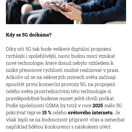
Kdy se 5G dočkáme?
Díky síti 5G tak bude veškeré digitální propojení
rychlejší i spolehlivější, navíc budou moci vznikat
nové technologie, které dosud nebylo vzhledem k
nízké přenosové rychlosti možné realizovat v praxi.
Ačkoliv už se na některých místech světa začínají
spouštět první komerční provozy 5G, na propojení
celého světa prostřednictvím této technologie si
pravděpodobně budeme muset ještě chvíli počkat.
Podle společnosti GSMA by totiž v roce
2025
mělo 5G
pokrývat teprve
15 %
celého
světového internetu
. Je
však lepší se na budoucnost připravit včas a nenechat
například bdělou konkurenci s náskokem utéct.