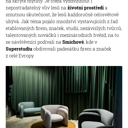
na skryté mýtiny. Je třeba vyzdvihnout i
nepostradatelný vliv lesů na
životní prostředí
a
smutnou skutečnost, že lesů každoročně celosvětově
ubývá. Jak téma pojalo množství vystavujících z řad
etablovaných firem, značek, studií, nezávislých tvůrců,
talentovaných nováčků i mezinárodních hvězd, na to
se návštěvníci podívali na
Smíchově
, kde v
Superstudiu
obdivovali padesátku firem a značek
z celé Evropy.