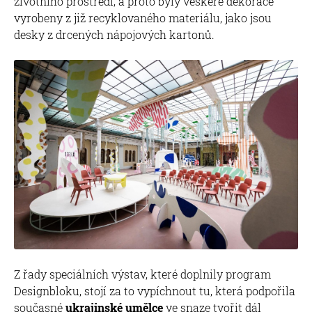
životního prostředí, a proto byly veškeré dekorace
vyrobeny z již recyklovaného materiálu, jako jsou
desky z drcených nápojových kartonů.
Z řady speciálních výstav, které doplnily program
Designbloku, stojí za to vypíchnout tu, která podpořila
současné
ukrajinské umělce
ve snaze tvořit dál