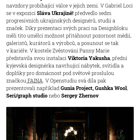
navzdory probíhající válce v jejich zemi. V Gabriel Loci
se v expozici
Sláva Ukrajině!
předvedlo sedm
progresivních ukrajinských designérů, studií a
značek. Díky prezentaci svých prací na Designbloku
měli tito umělci možnost přitáhnout pozornost médií,
galeristů, kurátorů a výrobců, a posunout se tak
v kariéře. V kostele Zvěstování Panny Marie
představila svou instalaci
Viktoria Yakusha
, přední
kyjevská designérka navrhující nábytek, svítidla a
doplňky pro domácnost pod světově proslulou
značkou
FAINA
. V Openstudiu svá díla pak
prezentovali například
Gunia Project, Gushka Wool
,
Seri/graph studio
nebo
Sergey Zhernov
.