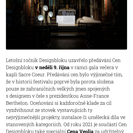
Letošní ročník Designbloku uzavřelo předávání Cen
Designbloku
v neděli 9. října
v rámci gala večera v
kapli Sacre Coeur. Předávání cen bylo výjimečné tím,
že v historii festivalu poprvé byla porota složena
pouze ze zahraničních velkých jmen spojených
s designem v čele s prezidentkou Anne-France
Berthelon. Oceňování si každoročně klade za cíl
vyzdvihnout ze stovek vystavujících ty
nejvýjimečnější projekty, instalace či umělecká díla ve
stanovených kategoriích. Od roku 2021 je součástí Cen
Designbloku také speciální
Cena Veolia
za udržitelný