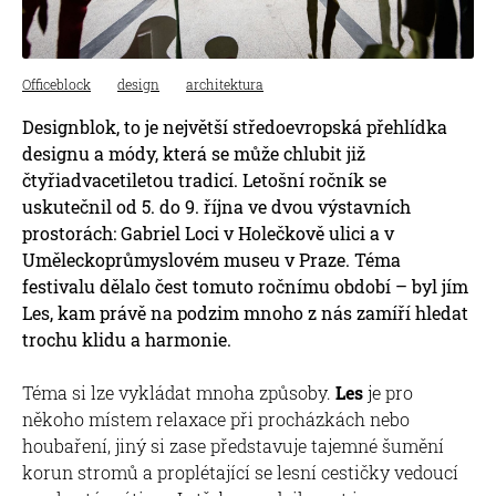
Officeblock
design
architektura
Designblok, to je největší středoevropská přehlídka
designu a módy, která se může chlubit již
čtyřiadvacetiletou tradicí. Letošní ročník se
uskutečnil od 5. do 9. října ve dvou výstavních
prostorách: Gabriel Loci v Holečkově ulici a v
Uměleckoprůmyslovém museu v Praze. Téma
festivalu dělalo čest tomuto ročnímu období – byl jím
Les, kam právě na podzim mnoho z nás zamíří hledat
trochu klidu a harmonie.
Téma si lze vykládat mnoha způsoby.
Les
je pro
někoho místem relaxace při procházkách nebo
houbaření, jiný si zase představuje tajemné šumění
korun stromů a proplétající se lesní cestičky vedoucí