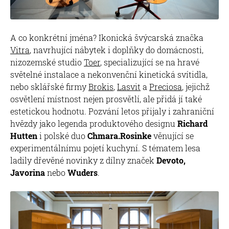
A co konkrétní jména? Ikonická švýcarská značka
Vitra
, navrhující nábytek i doplňky do domácnosti,
nizozemské studio
Toer
, specializující se na hravé
světelné instalace a nekonvenční kinetická svítidla,
nebo sklářské firmy
Brokis
,
Lasvit
a
Preciosa
, jejichž
osvětlení místnost nejen prosvětlí, ale přidá jí také
estetickou hodnotu. Pozvání letos přijaly i zahraniční
hvězdy jako legenda produktového designu
Richard
Hutten
i polské duo
Chmara.Rosinke
věnující se
experimentálnímu pojetí kuchyní. S tématem lesa
ladily dřevěné novinky z dílny značek
Devoto,
Javorina
nebo
Wuders
.