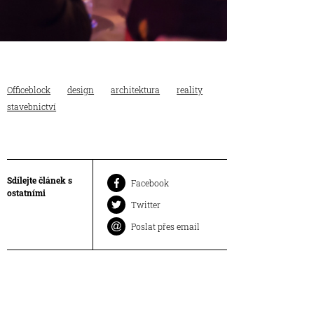
Officeblock
design
architektura
reality
stavebnictví
Sdílejte článek s
Facebook
ostatními
Twitter
Poslat přes email