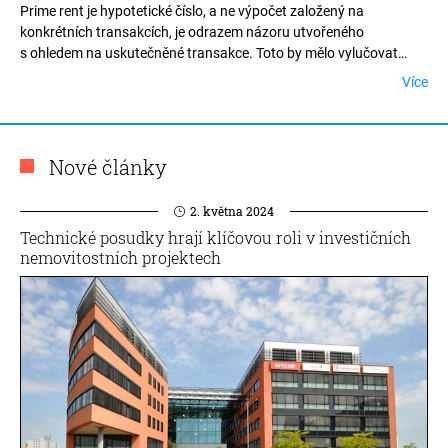
Prime rent je hypotetické číslo, a ne výpočet založený na
konkrétních transakcích, je odrazem názoru utvořeného
s ohledem na uskutečněné transakce. Toto by mělo vylučovat
jakékoli výjimečné okolnosti nebo jednorázové dohody. Prime rent
Více
by mělo představovat typické základní nájemné na
otevřeném trhu.
Nové články
2. května 2024
Technické posudky hrají klíčovou roli v investičních
nemovitostních projektech