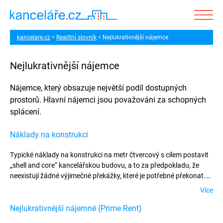
kancelare.cz
Realitní slovník
Nejlukrativnější nájemce
Nejlukrativnější nájemce
Nájemce, který obsazuje největší podíl dostupných
prostorů. Hlavní nájemci jsou považováni za schopných
splácení.
Náklady na konstrukci
Typické náklady na konstrukci na metr čtvercový s cílem postavit
„shell and core“ kancelářskou budovu, a to za předpokladu, že
neexistují žádné výjimečné překážky, které je potřebné překonat.
Náklady na konstrukci nezahrnují náklady na demolici nebo čištění
Více
areálu.
Nejlukrativnější nájemné (Prime Rent)