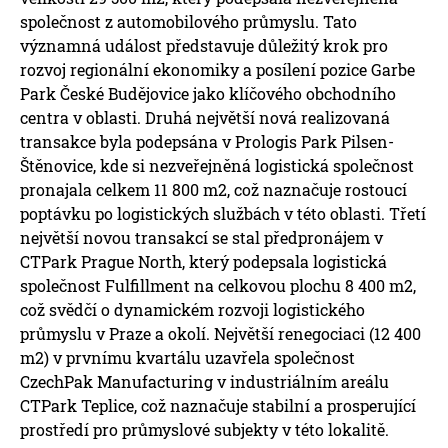
společnost z automobilového průmyslu. Tato
významná událost představuje důležitý krok pro
rozvoj regionální ekonomiky a posílení pozice Garbe
Park České Budějovice jako klíčového obchodního
centra v oblasti. Druhá největší nová realizovaná
transakce byla podepsána v Prologis Park Pilsen-
Štěnovice, kde si nezveřejněná logistická společnost
pronajala celkem 11 800 m2, což naznačuje rostoucí
poptávku po logistických službách v této oblasti. Třetí
největší novou transakcí se stal předpronájem v
CTPark Prague North, který podepsala logistická
společnost Fulfillment na celkovou plochu 8 400 m2,
což svědčí o dynamickém rozvoji logistického
průmyslu v Praze a okolí. Největší renegociaci (12 400
m2) v prvnímu kvartálu uzavřela společnost
CzechPak Manufacturing v industriálním areálu
CTPark Teplice, což naznačuje stabilní a prosperující
prostředí pro průmyslové subjekty v této lokalitě.