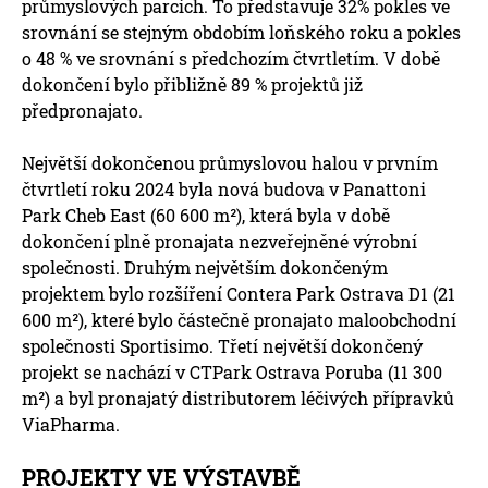
průmyslových parcích. To představuje 32% pokles ve
srovnání se stejným obdobím loňského roku a pokles
o 48 % ve srovnání s předchozím čtvrtletím. V době
dokončení bylo přibližně 89 % projektů již
předpronajato.
Největší dokončenou průmyslovou halou v prvním
čtvrtletí roku 2024 byla nová budova v Panattoni
Park Cheb East (60 600 m²), která byla v době
dokončení plně pronajata nezveřejněné výrobní
společnosti. Druhým největším dokončeným
projektem bylo rozšíření Contera Park Ostrava D1 (21
600 m²), které bylo částečně pronajato maloobchodní
společnosti Sportisimo. Třetí největší dokončený
projekt se nachází v CTPark Ostrava Poruba (11 300
m²) a byl pronajatý distributorem léčivých přípravků
ViaPharma.
PROJEKTY VE VÝSTAVBĚ