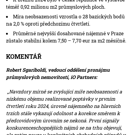
téměř 0,92 milionu m2 průmyslových ploch.
Míra neobsazenosti vzrostla o 28 bazických bodů
na 2,0 % oproti předchozímu čtvrtletí.
Průměrné nejvyšší dosahované nájemné v Praze
zůstalo stabilní kolem 7,50 – 7,70 eur za m2 měsíčně.
KOMENTÁŘ
Robert Sgariboldi, vedoucí oddělení pronájmu
průmyslových nemovitostí, iO Partners:
„Navzdory mírně se zvyšující míře neobsazenosti a
nízkému objemu realizované poptávky v prvním
čtvrtletí roku 2024, úrovně nájemného na hlavních
trzích stále vykazují odolnost a korekce směrem k
předcovidovým úrovním se nekoná. První signály
konkurenceschopnějších nájmů se na trhu objevují,
ale zatím pouze u konkrétních obchodních případů v