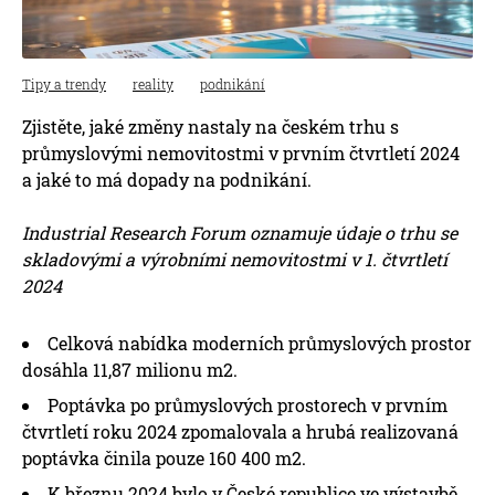
Tipy a trendy
reality
podnikání
Zjistěte, jaké změny nastaly na českém trhu s
průmyslovými nemovitostmi v prvním čtvrtletí 2024
a jaké to má dopady na podnikání.
Industrial Research Forum oznamuje údaje o trhu se
skladovými a výrobními nemovitostmi v 1. čtvrtletí
2024
Celková nabídka moderních průmyslových prostor
dosáhla 11,87 milionu m2.
Poptávka po průmyslových prostorech v prvním
čtvrtletí roku 2024 zpomalovala a hrubá realizovaná
poptávka činila pouze 160 400 m2.
K březnu 2024 bylo v České republice ve výstavbě