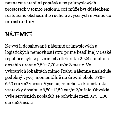
naznačuje stabilní poptávku po průmyslových
prostorech v tomto regionu, což může být důsledkem
rostoucího obchodního ruchu a zvýšených investic do
infrastruktury.
NÁJEMNÉ
Nejvyšší dosahované nájemné průmyslových a
logistických nemovitostí (tzv. prime headline) v České
republice bylo v prvním čtvrtletí roku 2024 stabilní a
dosáhlo úrovně 7,50–7,70 eur/m
2
/měsíc. Ve
vybraných lokalitách mimo Prahu nájemné následuje
podobný vývoj, momentálně na úrovni okolo 5,70–
6,60 eur/m
2
/měsíc. Výše nájemného za kancelářské
vestavky dosahuje 9,50–12,50 eur/m
2
/měsíc. Obvyklá
výše servisních poplatků se pohybuje mezi 0,75–1,00
eur/m
2
/měsíc.