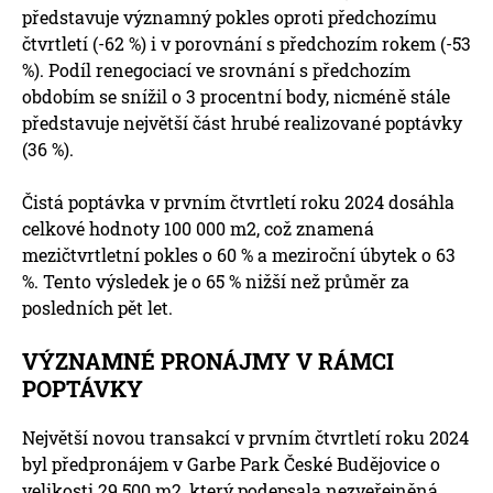
představuje významný pokles oproti předchozímu
čtvrtletí (-62 %) i v porovnání s předchozím rokem (-53
%). Podíl renegociací ve srovnání s předchozím
obdobím se snížil o 3 procentní body, nicméně stále
představuje největší část hrubé realizované poptávky
(36 %).
Čistá poptávka v prvním čtvrtletí roku 2024 dosáhla
celkové hodnoty 100 000 m2, což znamená
mezičtvrtletní pokles o 60 % a meziroční úbytek o 63
%. Tento výsledek je o 65 % nižší než průměr za
posledních pět let.
VÝZNAMNÉ PRONÁJMY V RÁMCI
POPTÁVKY
Největší novou transakcí v prvním čtvrtletí roku 2024
byl předpronájem v Garbe Park České Budějovice o
velikosti 29 500 m2, který podepsala nezveřejněná