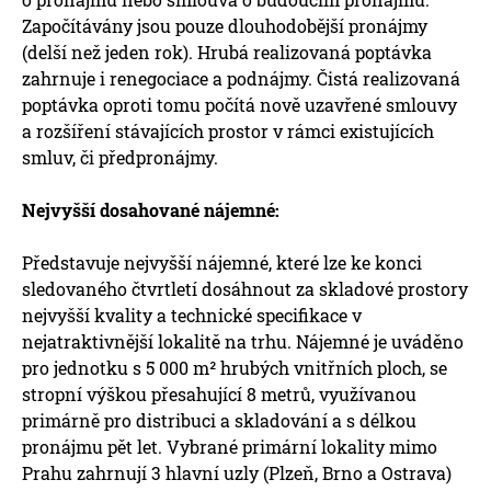
Započítávány jsou pouze dlouhodobější pronájmy
(delší než jeden rok). Hrubá realizovaná poptávka
zahrnuje i renegociace a podnájmy. Čistá realizovaná
poptávka oproti tomu počítá nově uzavřené smlouvy
a rozšíření stávajících prostor v rámci existujících
smluv, či předpronájmy.
Nejvyšší dosahované nájemné:
Představuje nejvyšší nájemné, které lze ke konci
sledovaného čtvrtletí dosáhnout za skladové prostory
nejvyšší kvality a technické specifikace v
nejatraktivnější lokalitě na trhu. Nájemné je uváděno
pro jednotku s 5 000 m² hrubých vnitřních ploch, se
stropní výškou přesahující 8 metrů, využívanou
primárně pro distribuci a skladování a s délkou
pronájmu pět let. Vybrané primární lokality mimo
Prahu zahrnují 3 hlavní uzly (Plzeň, Brno a Ostrava)