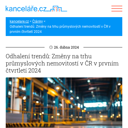
kancelare.cz
Články
Odhalení trendů: Změny na trhu průmyslových nemovitostí v ČR v
prvním čtvrtletí 2024
26. dubna 2024
Odhalení trendů: Změny na trhu
průmyslových nemovitostí v ČR v prvním
čtvrtletí 2024