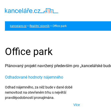
kancelare.cz
Realitní slovník
Office park
Office park
Plánovaný projekt navržený především pro „kancelářské budov
Odhadované hodnoty nájemného
Odhad nájemného, za něž bude v dané době
nemovitost na otevřeném trhu s největší
pravděpodobností pronajímána.
Více