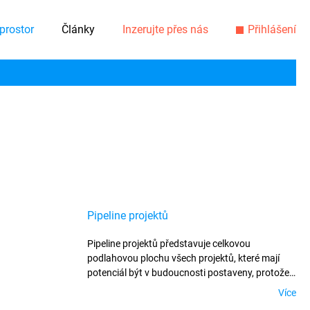
prostor
Články
Inzerujte přes nás
Přihlášení
Pipeline projektů
Pipeline projektů představuje celkovou
podlahovou plochu všech projektů, které mají
potenciál být v budoucnosti postaveny, protože
jim už byla udělena jistá úroveň stavebního
Více
povolení.