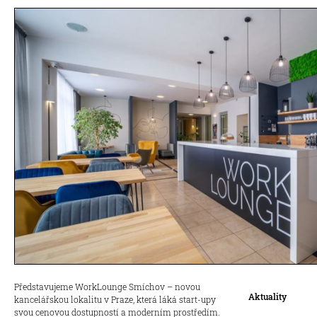
Představujeme WorkLounge Smíchov – novou
Aktuality
kancelářskou lokalitu v Praze, která láká start-upy
svou cenovou dostupností a moderním prostředím.