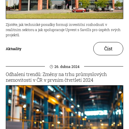
Zjistěte, jak technické posudky formují investiční rozhodnutí v
realitním sektoru a jak spolupracuje Upvest s Savills pro úspěch svých
projektů.
Číst
Aktuality
26. dubna 2024
Odhalení trendů: Změny na trhu průmyslových
nemovitostí v ČR v prvním čtvrtletí 2024