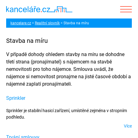
kancelare.cz
Realitní slovník
Stavba na míru
Stavba na míru
V případě dohody ohledem stavby na míru se dohodne
třetí strana (pronajímatel) s nájemcem na stavbě
nemovitosti pro toho nájemce. Smlouva uvádí, že
nájemce si nemovitost pronajme na jisté časové období a
nájemné zaplatí pronajímateli.
Sprinkler
Sprinkler je stabilní hasicí zařízení, umístěné zejména v stropním
podhledu.
Více
Trvání smlouvy