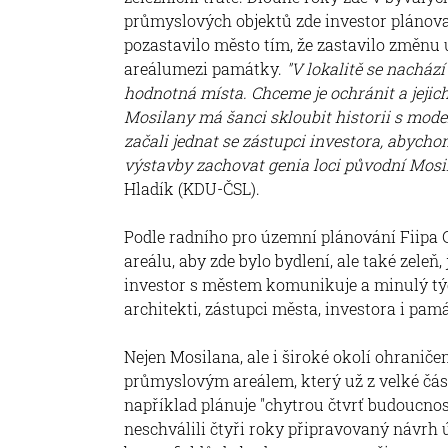
průmyslových objektů zde investor plánova
pozastavilo město tím, že zastavilo změnu
areálumezi památky.
"V lokalitě se nachází
hodnotná místa. Chceme je ochránit a jejic
Mosilany má šanci skloubit historii s mod
začali jednat se zástupci investora, abycho
výstavby zachovat genia loci původní Mosil
Hladík (KDU-ČSL).
Podle radního pro územní plánování Fiipa 
areálu, aby zde bylo bydlení, ale také zeleň,
investor s městem komunikuje a minulý týd
architekti, zástupci města, investora i pamá
Nejen Mosilana, ale i široké okolí ohranič
průmyslovým areálem, který už z velké čá
například plánuje "chytrou čtvrť budoucnost
neschválili čtyři roky připravovaný návrh