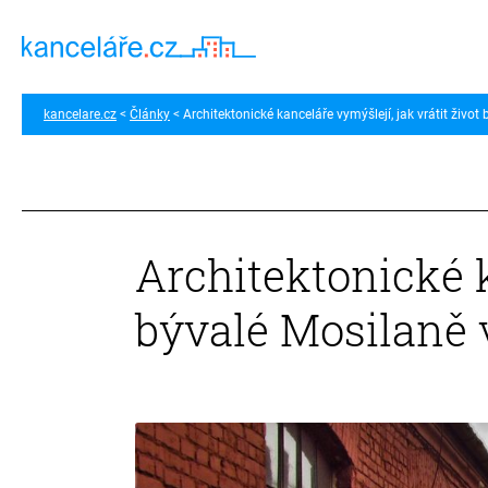
kancelare.cz
Články
Architektonické kanceláře vymýšlejí, jak vrátit život
Architektonické k
bývalé Mosilaně 