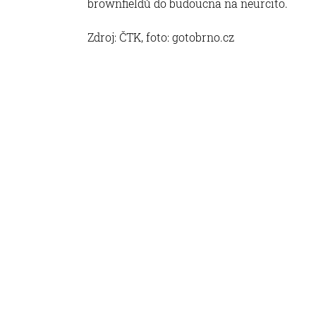
brownfieldů do budoucna na neurčito.
Zdroj: ČTK, foto: gotobrno.cz