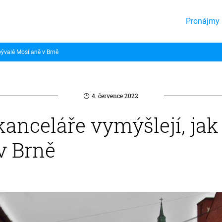
Pronájmy 
 bývalé Mosilaně v Brně
4. července 2022
anceláře vymýšlejí, jak 
v Brně