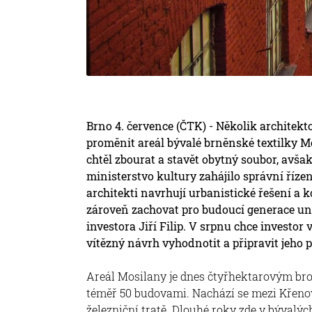
Brno 4. července (ČTK) - Několik architekto
proměnit areál bývalé brněnské textilky Mo
chtěl zbourat a stavět obytný soubor, avšak
ministerstvo kultury zahájilo správní říze
architekti navrhují urbanistické řešení a 
zároveň zachovat pro budoucí generace uni
investora Jiří Filip. V srpnu chce investor
vítězný návrh vyhodnotit a připravit jeho p
Areál Mosilany je dnes čtyřhektarovým br
téměř 50 budovami. Nachází se mezi Křenov
železniční tratě. Dlouhé roky zde v bývalýc