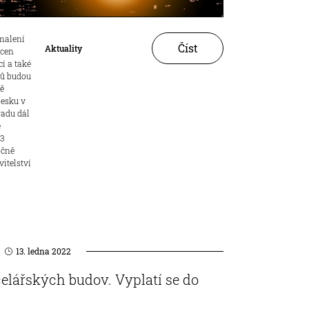
omalení
Číst
Aktuality
 cen
í a také
ků budou
ně
Česku v
řadu dál
ě
,3
očně
vitelství
13. ledna 2022
celářských budov. Vyplatí se do