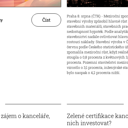
Praha 8. srpna (ČTK) - Meziroční zp
Číst
ty
stavební výroby způsobil hlavně růst
stavebních materiálů, stavebních prac
nedostupnost hypoték. Podle analyti
stavebnictví nadále ovlivňovat hlav
rostoucí náklady. Stavební výroba v 
červnu podle Českého statistického ú
zpomalila meziroční růst, když reáln
stoupla o 0,8 procenta z květnových 3
procenta. Pozemní stavitelství mezir
vzrostlo o 3,1 procenta, inženýrské sta
bylo naopak o 4,2 procenta nižší.
 zájem o kanceláře,
Zelené certifikace kan
nich investovat?