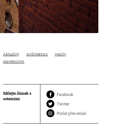
Aktuality
architektura
reality
stavebnictví
Sdílejte článek s
Facebook
ostatními
Twitter
Poslat přes email