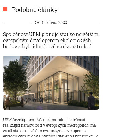
Podobné články
16. června 2022
Společnost UBM plánuje stát se největším
evropským developerem ekologických
budov s hybridní dřevěnou konstrukcí
UBM Development AG, mezinárodní společnost
realizující nemovitosti v evropských metropolích, má
za cíl stát se největším evropským developerem
ekologických budov s hybridní dřevěnou konstrukcí. V