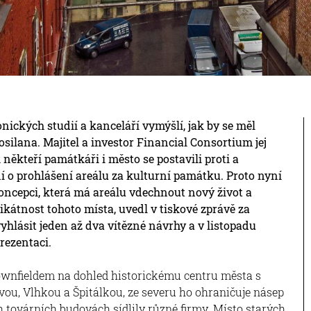
nických studií a kanceláří vymýšlí, jak by se měl
silana. Majitel a investor Financial Consortium jej
 někteří památkáři i město se postavili proti a
ní o prohlášení areálu za kulturní památku. Proto nyní
koncepci, která má areálu vdechnout nový život a
kátnost tohoto místa, uvedl v tiskové zprávě za
 vyhlásit jeden až dva vítězné návrhy a v listopadu
rezentaci.
ownfieldem na dohled historickému centru města s
ou, Vlhkou a Špitálkou, ze severu ho ohraničuje násep
h továrních budovách sídlily různé firmy. Místo starých