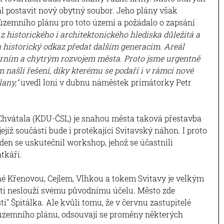
l postavit nový obytný soubor. Jeho plány však
 územního plánu pro toto území a požádalo o zapsání
 z historického i architektonického hlediska důležitá a
h historický odkaz předat dalším generacím. Areál
erním a chytrým rozvojem města. Proto jsme urgentně
m našli řešení, díky kterému se podaří i v rámci nové
any,"
uvedl loni v dubnu náměstek primátorky Petr
Chvátala (KDU-ČSL) je snahou města taková přestavba
 jejíž součástí bude i protékající Svitavský náhon. I proto
en se uskutečnil workshop, jehož se účastnili
tkáři.
ené Křenovou, Cejlem, Vlhkou a tokem Svitavy je velkým
sti neslouží svému původnímu účelu. Město zde
i" Špitálka. Ale kvůli tomu, že v červnu zastupitelé
 územního plánu, odsouvají se proměny některých