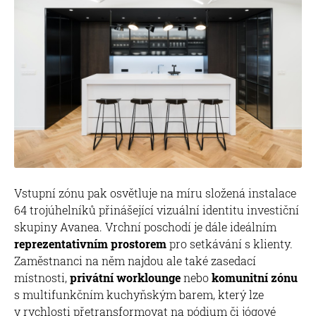
Vstupní zónu pak osvětluje na míru složená instalace
64 trojúhelníků přinášející vizuální identitu investiční
skupiny Avanea. Vrchní poschodí je dále ideálním
reprezentativním prostorem
pro setkávání s klienty.
Zaměstnanci na něm najdou ale také zasedací
místnosti,
privátní worklounge
nebo
komunitní zónu
s multifunkčním kuchyňským barem, který lze
v rychlosti přetransformovat na pódium či jógové