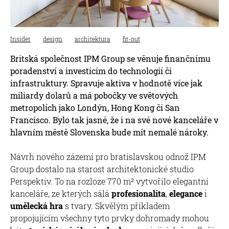
Insider
design
architektura
fit-out
Britská společnost IPM Group se věnuje finančnímu
poradenství a investicím do technologií či
infrastruktury. Spravuje aktiva v hodnotě více jak
miliardy dolarů a má pobočky ve světových
metropolích jako Londýn, Hong Kong či San
Francisco. Bylo tak jasné, že i na své nové kanceláře v
hlavním městě Slovenska bude mít nemalé nároky.
Návrh nového zázemí pro bratislavskou odnož IPM
Group dostalo na starost architektonické studio
Perspektiv. To na rozloze 770 m² vytvořilo elegantní
kanceláře, ze kterých sálá
profesionalita
,
elegance
i
umělecká hra
s tvary. Skvělým příkladem
propojujícím všechny tyto prvky dohromady mohou