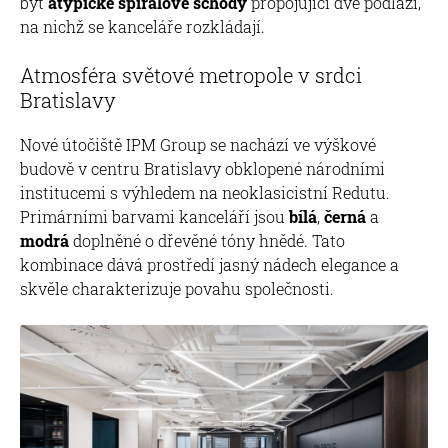
být
atypické spirálové schody
propojující dvě podlaží,
na nichž se kanceláře rozkládají.
Atmosféra světové metropole v srdci
Bratislavy
Nové útočiště IPM Group se nachází ve výškové
budově v centru Bratislavy obklopené národními
institucemi s výhledem na neoklasicistní Redutu.
Primárními barvami kanceláří jsou
bílá
,
černá
a
modrá
doplněné o dřevěné tóny hnědé. Tato
kombinace dává prostředí jasný nádech elegance a
skvěle charakterizuje povahu společnosti.