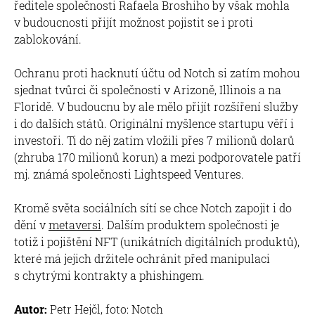
ředitele společnosti Rafaela Broshiho by však mohla
v budoucnosti přijít možnost pojistit se i proti
zablokování.
Ochranu proti hacknutí účtu od Notch si zatím mohou
sjednat tvůrci či společnosti v Arizoně, Illinois a na
Floridě. V budoucnu by ale mělo přijít rozšíření služby
i do dalších států. Originální myšlence startupu věří i
investoři. Ti do něj zatím vložili přes 7 milionů dolarů
(zhruba 170 milionů korun) a mezi podporovatele patří
mj. známá společnosti Lightspeed Ventures.
Kromě světa sociálních sítí se chce Notch zapojit i do
dění v
metaversi
. Dalším produktem společnosti je
totiž i pojištění NFT (unikátních digitálních produktů),
které má jejich držitele ochránit před manipulaci
s chytrými kontrakty a phishingem.
Autor:
Petr Hejčl, foto: Notch