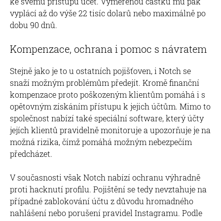
ke svému přístupu účet. Vyměřenou částku mu pak
vyplácí až do výše 22 tisíc dolarů nebo maximálně po
dobu 90 dnů.
Kompenzace, ochrana i pomoc s návratem
Stejně jako je to u ostatních pojišťoven, i Notch se
snaží možným problémům předejít. Kromě finanční
kompenzace proto poškozeným klientům pomáhá i s
opětovným získáním přístupu k jejich účtům. Mimo to
společnost nabízí také speciální software, který účty
jejích klientů pravidelně monitoruje a upozorňuje je na
možná rizika, čímž pomáhá možným nebezpečím
předcházet.
V současnosti však Notch nabízí ochranu výhradně
proti hacknutí profilu. Pojištění se tedy nevztahuje na
případné zablokování účtu z důvodu hromadného
nahlášení nebo porušení pravidel Instagramu. Podle