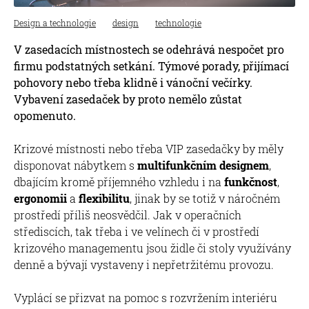
Design a technologie
design
technologie
V zasedacích místnostech se odehrává nespočet pro
firmu podstatných setkání. Týmové porady, přijímací
pohovory nebo třeba klidně i vánoční večírky.
Vybavení zasedaček by proto nemělo zůstat
opomenuto.
Krizové místnosti nebo třeba VIP zasedačky by měly
disponovat nábytkem s
multifunkčním designem
,
dbajícím kromě příjemného vzhledu i na
funkčnost
,
ergonomii
a
flexibilitu
, jinak by se totiž v náročném
prostředí příliš neosvědčil. Jak v operačních
střediscích, tak třeba i ve velínech či v prostředí
krizového managementu jsou židle či stoly využívány
denně a bývají vystaveny i nepřetržitému provozu.
Vyplácí se přizvat na pomoc s rozvržením interiéru