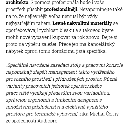
architekta
. S pomocí profesionála bude i vaše
prostředí působit
profesionálněji
. Nezapomínejte také
na to, že nejlevnější volba nemusí být vždy
nejbystřejším tahem.
Levné nekvalitní materiály
se
opotřebovávají rychlostí blesku a s takovou byste
mohli nové vybavení kupovat za rok znovu. Dejte si
proto na výběru záležet. Přece jen má kancelářský
nábytek oproti tomu domácímu jistá specifika.
„
Speciálně navržené zasedací stoly a pracovní konzole
napomáhají zlepšit management takto vytíženého
provozního prostředí i přidružených prostor. Různé
varianty pracovních jednotek operátorského
pracoviště vynikají především svou variabilitou,
správnou ergonomií a funkčním designem s
množstvím příslušenství a efektivně využitého
prostoru pro technické vybavení,
“ říká Michal Černý
ze společnosti Audiopro.