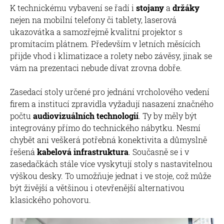
K technickému vybavení se řadí i
stojany
a
držáky
nejen na mobilní telefony či tablety, laserová
ukazovátka a samozřejmě kvalitní projektor s
promítacím plátnem. Především v letních měsících
přijde vhod i klimatizace a rolety nebo závěsy, jinak se
vám na prezentaci nebude dívat zrovna dobře.
Zasedací stoly určené pro jednání vrcholového vedení
firem a institucí zpravidla vyžadují nasazení značného
počtu
audiovizuálních technologií
. Ty by měly být
integrovány přímo do technického nábytku. Nesmí
chybět ani veškerá potřebná konektivita a důmyslně
řešená
kabelová infrastruktura
. Současně se i v
zasedačkách stále více vyskytují stoly s nastavitelnou
výškou desky. To umožňuje jednat i ve stoje, což může
být živější a většinou i otevřenější alternativou
klasického pohovoru.