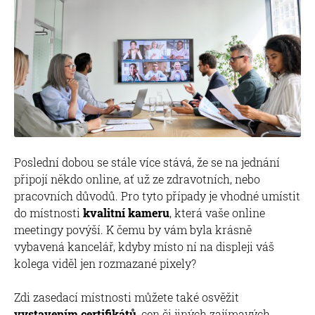
Poslední dobou se stále více stává, že se na jednání
připojí někdo online, ať už ze zdravotních, nebo
pracovních důvodů. Pro tyto případy je vhodné umístit
do místnosti
kvalitní kameru
, která vaše online
meetingy povýší. K čemu by vám byla krásně
vybavená kancelář, kdyby místo ní na displeji váš
kolega viděl jen rozmazané pixely?
Zdi zasedací místnosti můžete také osvěžit
vystavením certifikátů
, cen či jiných zajímavých