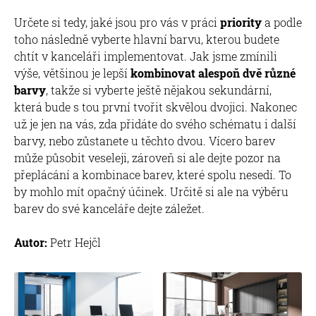
Určete si tedy, jaké jsou pro vás v práci
priority
a podle
toho následně vyberte hlavní barvu, kterou budete
chtít v kanceláři implementovat. Jak jsme zmínili
výše, většinou je lepší
kombinovat alespoň dvě různé
barvy
, takže si vyberte ještě nějakou sekundární,
která bude s tou první tvořit skvělou dvojici. Nakonec
už je jen na vás, zda přidáte do svého schématu i další
barvy, nebo zůstanete u těchto dvou. Vícero barev
může působit veseleji, zároveň si ale dejte pozor na
přeplácání a kombinace barev, které spolu nesedí. To
by mohlo mít opačný účinek. Určitě si ale na výběru
barev do své kanceláře dejte záležet.
Autor:
Petr Hejčl