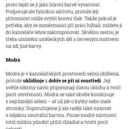
proto lepší se jí jako hlavní barvě vyvarovat.
Podporuje ale fyzickou aktivitu, protože její
přítomnost může zvýšit krevní tlak. Takže pokud je
potřeba, aby se zaměstnanci při práci hýbali, můžete ji
do kanceláře lehce zakomponovat. Skvělou cestou je
třeba umístění uměleckých děl s červeným motivem
na zdi jiné barvy.
Modrá
Modrá je v kancelářských prostorech velmi oblíbená,
protože
uklidňuje
a
dobře se při ní soustředí
. Její
světlé odstíny navíc připomínají čistou oblohu a tvoří
pocit otevřenosti. Modrá se také skvěle kombinuje
s nejrůznější zelení – ať už jde o kytky nebo malé
stromky. Doporučujeme ji ale raději také mixovat
s nějakou neutrální barvou. Pouze modré místnosti
totiž můžou působit příliš chladně a tvořit pocit
úzkosti.