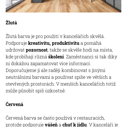
Žlutá
Žlutá barva je pro použití v kancelářích skvělá.
Podporuje
kreativitu, produktivitu
a pomáhá
udržovat
pozornost
, takže se skvěle hodí na místa,
kde probíhají různá
školení
. Zaměstnanci si tak díky
ní dokážou zapamatovat více informací.
Doporučujeme ji ale raději kombinovat s jinými
neutrálními barvami a používat spíše ve větších a
otevřených prostorách. V menších kancelářích totiž
může působit spíš úzkostně.
Červená
Červená barva se často používá v restauracích,
protože podporuje
vášeň
a
chuť k jídlu
. V kanceláři je