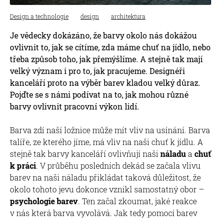
Design a technologie
design
architektura
Je vědecky dokázáno, že barvy okolo nás dokážou
ovlivnit to, jak se cítíme, zda máme chuť na jídlo, nebo
třeba způsob toho, jak přemýšlíme. A stejně tak mají
velký význam i pro to, jak pracujeme. Designéři
kanceláří proto na výběr barev kladou velký důraz.
Pojďte se s námi podívat na to, jak mohou různé
barvy ovlivnit pracovní výkon lidí.
Barva zdí naší ložnice může mít vliv na usínání. Barva
talíře, ze kterého jíme, má vliv na naši chuť k jídlu. A
stejně tak barvy kanceláří ovlivňují naši
náladu
a
chuť
k práci
. V průběhu posledních dekád se začala vlivu
barev na naši náladu přikládat taková důležitost, že
okolo tohoto jevu dokonce vznikl samostatný obor –
psychologie barev
. Ten začal zkoumat, jaké reakce
v nás která barva vyvolává. Jak tedy pomocí barev