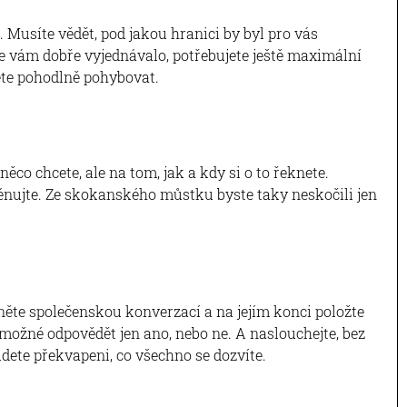
. Musíte vědět, pod jakou hranici by byl pro vás
se vám dobře vyjednávalo, potřebujete ještě maximální
žete pohodlně pohybovat.
ěco chcete, ale na tom, jak a kdy si o to řeknete.
rénujte. Ze skokanského můstku byste taky neskočili jen
čněte společenskou konverzací a na jejím konci položte
možné odpovědět jen ano, nebo ne. A naslouchejte, bez
ete překvapeni, co všechno se dozvíte.