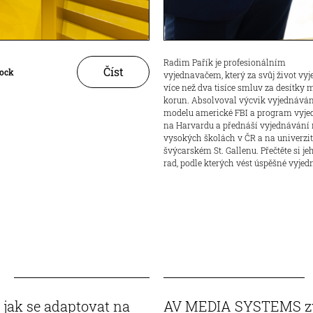
Radim Pařík je profesionálním
Číst
lock
vyjednavačem, který za svůj život vyj
více než dva tisíce smluv za desítky 
korun. Absolvoval výcvik vyjednáván
modelu americké FBI a program vyje
na Harvardu a přednáší vyjednávání
vysokých školách v ČR a na univerzit
švýcarském St. Gallenu. Přečtěte si je
rad, podle kterých vést úspěšné vyjed
jak se adaptovat na
AV MEDIA SYSTEMS zve