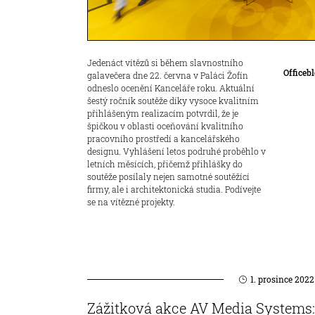
Jedenáct vítězů si během slavnostního
Officeb
galavečera dne 22. června v Paláci Žofín
odneslo ocenění Kanceláře roku. Aktuální
šestý ročník soutěže díky vysoce kvalitním
přihlášeným realizacím potvrdil, že je
špičkou v oblasti oceňování kvalitního
pracovního prostředí a kancelářského
designu. Vyhlášení letos podruhé proběhlo v
letních měsících, přičemž přihlášky do
soutěže posílaly nejen samotné soutěžící
firmy, ale i architektonická studia. Podívejte
se na vítězné projekty.
1. prosince 2022
Zážitková akce AV Media Systems: 