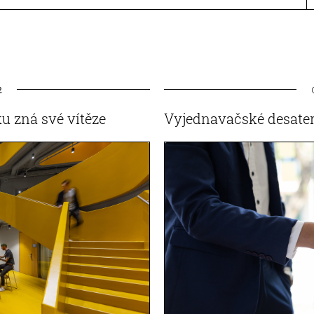
2
u zná své vítěze
Vyjednavačské desater