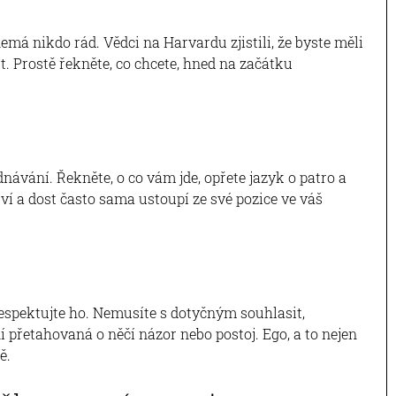
má nikdo rád. Vědci na Harvardu zjistili, že byste měli
. Prostě řekněte, co chcete, hned na začátku
dnávání. Řekněte, o co vám jde, opřete jazyk o patro a
uví a dost často sama ustoupí ze své pozice ve váš
 respektujte ho. Nemusíte s dotyčným souhlasit,
 přetahovaná o něčí názor nebo postoj. Ego, a to nejen
ě.