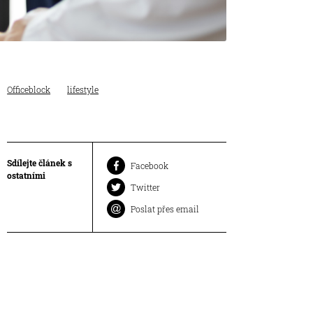
Officeblock
lifestyle
Sdílejte článek s
Facebook
ostatními
Twitter
Poslat přes email