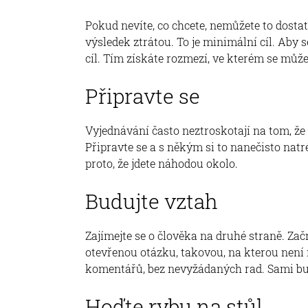
Pokud nevíte, co chcete, nemůžete to dostat
výsledek ztrátou. To je minimální cíl. Aby 
cíl. Tím získáte rozmezí, ve kterém se mů
Připravte se
Vyjednávání často neztroskotají na tom, že n
Připravte se a s někým si to nanečisto nat
proto, že jdete náhodou okolo.
Budujte vztah
Zajímejte se o člověka na druhé straně. Za
otevřenou otázku, takovou, na kterou není 
komentářů, bez nevyžádaných rad. Sami bud
Hoďte rybu na stůl