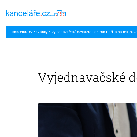
kancelare.cz
Články
Vyjednavačské desatero Radima Paříka na rok 202
Vyjednavačské d