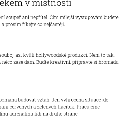
věkem v místnosti
ení soupeř ani nepřítel. Čím milejší vystupování budete
a prosím říkejte co nejčastěji.
ouboj, asi kvůli hollywoodské produkci. Není to tak,
a něco zase dám. Buďte kreativní, připravte si hromadu
 pomáhá budovat vztah. Jen vyhrocená situace jde
ání červených a zelených tlačítek. Pracujeme
inu adrenalinu lidí na druhé straně.