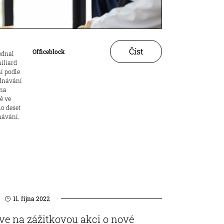
Číst
Officeblock
ednal
miliard
í podle
dnávání
 na
ě ve
ho deset
návání.
11. října 2022
 na zážitkovou akci o nové