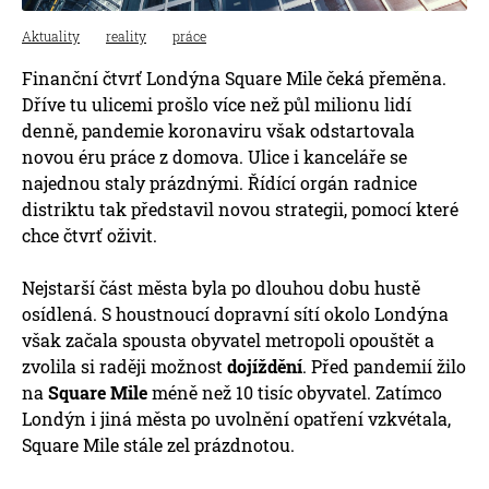
Aktuality
reality
práce
Finanční čtvrť Londýna Square Mile čeká přeměna.
Dříve tu ulicemi prošlo více než půl milionu lidí
denně, pandemie koronaviru však odstartovala
novou éru práce z domova. Ulice i kanceláře se
najednou staly prázdnými. Řídící orgán radnice
distriktu tak představil novou strategii, pomocí které
chce čtvrť oživit.
Nejstarší část města byla po dlouhou dobu hustě
osídlená. S houstnoucí dopravní sítí okolo Londýna
však začala spousta obyvatel metropoli opouštět a
zvolila si raději možnost
dojíždění
. Před pandemií žilo
na
Square Mile
méně než 10 tisíc obyvatel. Zatímco
Londýn i jiná města po uvolnění opatření vzkvétala,
Square Mile stále zel prázdnotou.