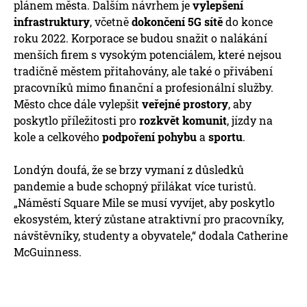
plánem města. Dalším návrhem je
vylepšení
infrastruktury
, včetně
dokončení 5G sítě
do konce
roku 2022. Korporace se budou snažit o nalákání
menších firem s vysokým potenciálem, které nejsou
tradičně městem přitahovány, ale také o přivábení
pracovníků mimo finanční a profesionální služby.
Město chce dále vylepšit
veřejné prostory
, aby
poskytlo příležitosti pro
rozkvět komunit
, jízdy na
kole a celkového
podpoření pohybu
a
sportu
.
Londýn doufá, že se brzy vymaní z důsledků
pandemie a bude schopný přilákat více turistů.
„Náměstí Square Mile se musí vyvíjet, aby poskytlo
ekosystém, který zůstane atraktivní pro pracovníky,
návštěvníky, studenty a obyvatele,“ dodala Catherine
McGuinness.