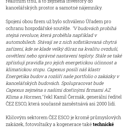
realitním trhu, a to zejména investory do
kancelářských prostor a samotné nájemníky.
Spojení obou firem už bylo schváleno Úřadem pro
ochranu hospodářské soutěže.
"V budovách probíhá
stejná revoluce, která proběhla například v
automobilech. Stávají se z nich sofistikovaná chytrá
zařízení, kde se klade velký důraz na kvalitu ovzduší,
osvětlení nebo správné nastavení teploty. Stále se také
zpřísňují pravidla pro jejich energetickou účinnost a
klimatickou stopu. Capexus posílí náš klastr
Energetika budov a rozšíří naše portfolio o zakázky v
kancelářských budovách. Spolupracovat bude
Capexus zejména s našimi dceřinými firmami AZ
Klima a Hormen,"
řekl Kamil Čermák, generální ředitel
ČEZ ESCO, která současně zaměstnává asi 2000 lidí.
Klíčovým sektorem ČEZ ESCO je kromě průmyslových
zakázek, fotovoltaiky a kogenerace také
technické