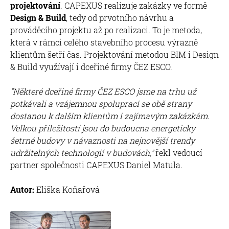
projektování
. CAPEXUS realizuje zakázky ve formě
Design & Build
, tedy od prvotního návrhu a
prováděcího projektu až po realizaci. To je metoda,
která v rámci celého stavebního procesu výrazně
klientům šetří čas. Projektování metodou BIM i Design
& Build využívají i dceřiné firmy ČEZ ESCO.
"Některé dceřiné firmy ČEZ ESCO jsme na trhu už
potkávali a vzájemnou spoluprací se obě strany
dostanou k dalším klientům i zajímavým zakázkám.
Velkou příležitostí jsou do budoucna energeticky
šetrné budovy v návaznosti na nejnovější trendy
udržitelných technologií v budovách,"
řekl vedoucí
partner společnosti CAPEXUS Daniel Matula.
Autor:
Eliška Koňařová