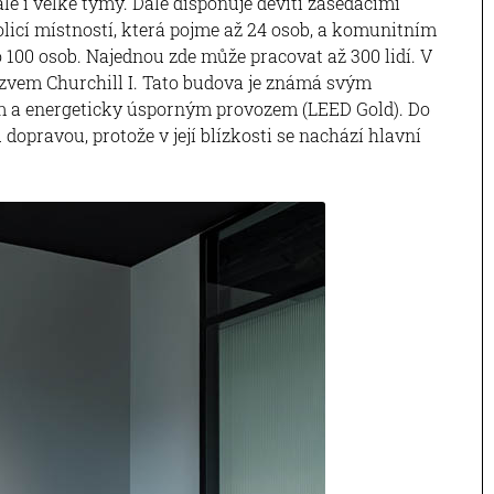
 i velké týmy. Dále disponuje devíti zasedacími
olicí místností, která pojme až 24 osob, a komunitním
100 osob. Najednou zde může pracovat až 300 lidí. V
zvem Churchill I. Tato budova je známá svým
m a energeticky úsporným provozem (LEED Gold). Do
opravou, protože v její blízkosti se nachází hlavní