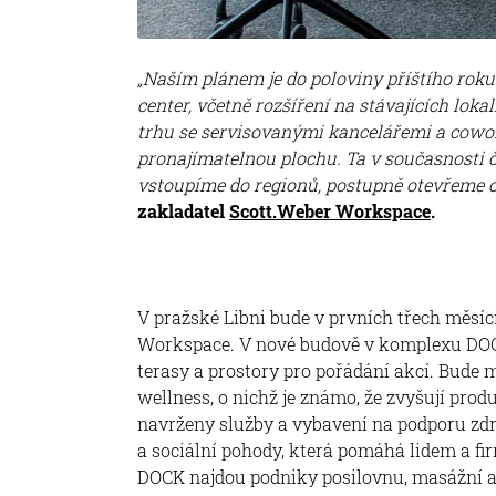
„Naším plánem je do poloviny příštího rok
center, včetně rozšíření na stávajících lo
trhu se servisovanými kancelářemi a cowor
pronajímatelnou plochu. Ta v současnosti či
vstoupíme do regionů, postupně otevřeme ce
zakladatel
Scott.Weber Workspace
.
V pražské Libni bude v prvních třech měsíc
Workspace. V nové budově v komplexu DOC
terasy a prostory pro pořádání akcí. Bude m
wellness, o nichž je známo, že zvyšují pro
navrženy služby a vybavení na podporu zdr
a sociální pohody, která pomáhá lidem a fir
DOCK najdou podniky posilovnu, masážní a 