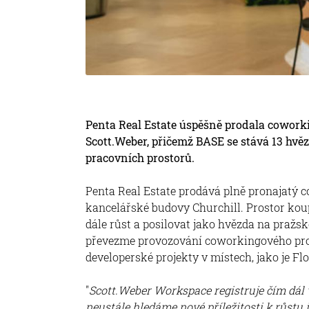
Penta Real Estate úspěšně prodala cowork
Scott.Weber, přičemž BASE se stává 13 hvě
pracovních prostorů.
Penta Real Estate prodává plně pronajatý c
kancelářské budovy Churchill. Prostor kou
dále růst a posilovat jako hvězda na pražsk
převezme provozování coworkingového pros
developerské projekty v místech, jako je Fl
"
Scott.Weber Workspace registruje čím dál v
neustále hledáme nové příležitosti k růstu j