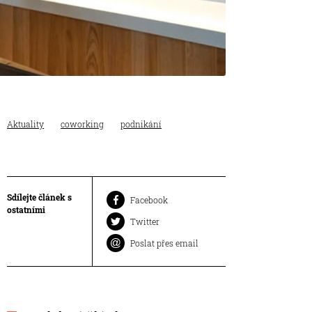
Aktuality
coworking
podnikání
Sdílejte článek s
Facebook
ostatními
Twitter
Poslat přes email