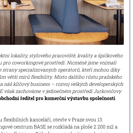
ní lokality, stylového pracoviště, kvality a špičkového
ou pro coworkingové prostředí. Nicméně jsme vnímali
ze strany specializovaných operátorů, kteří mohou díky
m větší mírů flexibility. Místo dalšího růstu pražského
na náš klíčový business – rozvoj velkých developerských
SE však zachováme v jedinečném prostředí Jurkovičovy
obchodní ředitel pro komerční výstavbu společnosti
flexibilních kanceláří, otevře v Praze svou 13.
ngové centrum BASE se rozkládá na ploše 2 200 m2 a