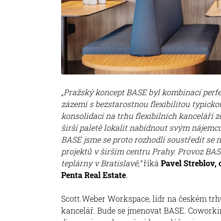
„Pražský koncept BASE byl kombinací perfekt
zázemí s bezstarostnou flexibilitou typick
konsolidaci na trhu flexibilních kanceláří 
širší paletě lokalit nabídnout svým nájemců
BASE jsme se proto rozhodli soustředit se 
projektů v širším centru Prahy. Provoz BA
teplárny v Bratislavě,“
říká
Pavel Streblov, 
Penta Real Estate
.
Scott.Weber Workspace, lídr na českém trhu 
kancelář. Bude se jmenovat BASE. Coworki