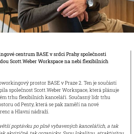
ingové centrum BASE v srdci Prahy společnosti
zdou Scott.Weber Workspace na nebi flexibilních
oworkingový prostor BASE v Praze 2. Ten je součástí
pila společnost Scott.Weber Workspace, která plánuje
ém trhu flexibilních kanceláří. Současný lídr trhu
toru od Penty, která se pak zaměří na nové
orenc a Hlavní nádraží.
ětší poptávku po plně vybavených kancelářích, a tak
ak akvizičně, tak organicky. Svou lokalitou, atraktivitou