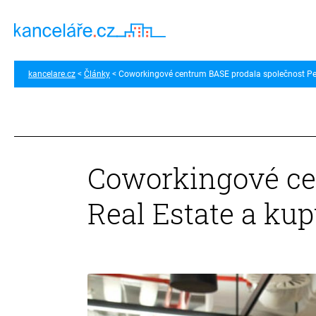
kancelare.cz
Články
Coworkingové centrum BASE prodala společnost Pent
Coworkingové ce
Real Estate a kup