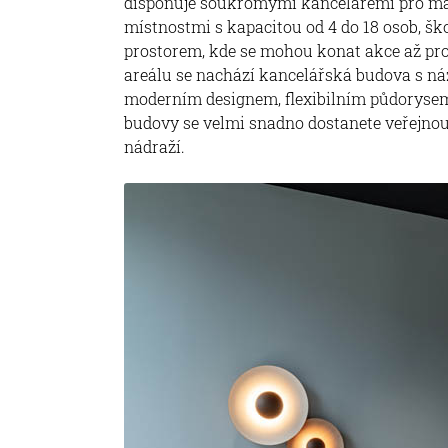
disponuje soukromými kancelářemi pro malé
místnostmi s kapacitou od 4 do 18 osob, šk
prostorem, kde se mohou konat akce až pro 
areálu se nachází kancelářská budova s ná
moderním designem, flexibilním půdoryse
budovy se velmi snadno dostanete veřejnou d
nádraží.