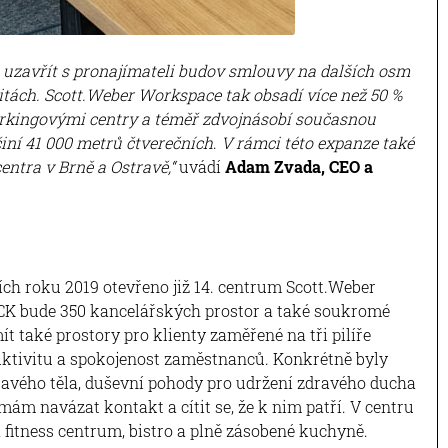
u uzavřít s pronajímateli budov smlouvy na dalších osm
kalitách. Scott.Weber Workspace tak obsadí více než 50 %
kingovými centry a téměř zdvojnásobí současnou
ní 41 000 metrů čtverečních
.
V rámci této expanze také
ntra v Brně a Ostravě,“
uvádí
Adam Zvada, CEO a
ích roku 2019 otevřeno již 14. centrum Scott.Weber
K bude 350 kancelářských prostor a také soukromé
ít také prostory pro klienty zaměřené na tři pilíře
duktivitu a spokojenost zaměstnanců. Konkrétně byly
avého těla, duševní pohody pro udržení zdravého ducha
mám navázat kontakt a cítit se, že k nim patří. V centru
fitness centrum, bistro a plně zásobené kuchyně.