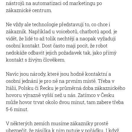
nástrojů na automatizaci od marketingu po
zákaznické centrum.
Ne vždy ale technologie představují to, co chce i
zákazník. Například u voicebotů, chatbotů apod. je
vidět, že lidé to až tolik nechtějí a naopak vyžadují
osobní kontakt. Dost často mají pocit, že robot
nedokáže odbavit jejich požadavek tak, jako přímý
kontakt s živým člověkem.
Navíc jsou národy, které jsou hodně kontaktní a
osobní jednání je pro ně na prvním místě. Třeba v
Itálii, Polsku či Řecku je průměrná doba zákaznického
hovoru výrazně vyšší než u nás. Zatímco v Česku
může hovor trvat okolo dvou minut, tam zabere třeba
5-6 minut.
V některých zemích musíme zákazníky prostě
ubezpečit, že zásilka k nim putuje v pořádku. I když