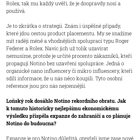
Rolex, tak mu každý uvěří, že je doopravdy nosí a
používá.
Je to zkrátka o strategii. Znám i úspěšné případy,
které jdou cestou product placementu. My se snažíme
mít raději méně a vhodnějších spoluprací typu Roger
Federer a Rolex. Navíc jich už tolik uzavírat
nemusíme, protože je určité procento zákazníků, kteří
propagují Notino bez uzavření spolupráce. Jedná o
organické nano influencery či mikro influencery, kteří
sdílí informace, že u nás něco koupili. Tyto osobní
reference jsou pro nás nejcennější.
Loňský rok dosáhlo Notino rekordního obratu. Jak
k tomuto historicky nejlepšímu ekonomickému
výsledku přispěla expanze do zahraničí a co plánuje
Notino do budoucna?
Expanze je pro Notino důležitá, otevřeli jsme zase nové