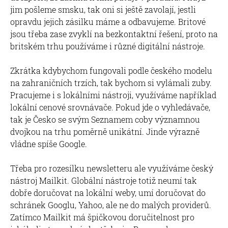
jim pošleme smsku, tak oni si ještě zavolají, jestli
opravdu jejich zásilku máme a odbavujeme. Britové
jsou třeba zase zvyklí na bezkontaktní řešení, proto na
britském trhu používáme i různé digitální nástroje.
Zkrátka kdybychom fungovali podle českého modelu
na zahraničních trzích, tak bychom si vylámali zuby.
Pracujeme i s lokálními nástroji, využíváme například
lokální cenové srovnávače. Pokud jde o vyhledávače,
tak je Česko se svým Seznamem coby významnou
dvojkou na trhu poměrně unikátní. Jinde výrazně
vládne spíše Google.
Třeba pro rozesílku newsletteru ale využíváme český
nástroj Mailkit. Globální nástroje totiž neumí tak
dobře doručovat na lokální weby, umí doručovat do
schránek Googlu, Yahoo, ale ne do malých providerů.
Zatímco Mailkit má špičkovou doručitelnost pro