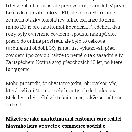
trhy v Pobaltí a neustále přemýšlíme, kam dál. V první
fázi bylo důležité pokrytí EU, ale mimo EU řešíme
zejména otázky legislativy, takže expanze do zemí
mimo EU je pro nás komplikovanější. Předchozí dva
roky byly ovlivněné covidem, spousta nákupů sice
přešlo do online prostředí, ale bylo to celkově
turbulentní období. My jsme růst vykazovali před
covidem i po covidu, takže to nemělo tak zásadní vliv.
Za úspěchem Notina stojí předchozích 18 let, po které
fungujeme.
Mohu prozradit, že chystáme jednu obrovskou věc,
která ovlivní Notino i celý beauty trh do budoucna.
Mělo by to být ještě v letošním roce, takže se máte na
co těšit.
Můžete se jako marketing and customer care ředitel
hlavního lídra ve světe e-commerce podělit o