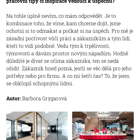
pracovní tipy či inspirace vedoucí k úspěchu?
Na tohle úplně nevím, co mám odpovědět. Je to
kombinace toho, že víme, kam chceme dojít, jsme
ochotni si to odmakat a počkat si na úspěch. Pro mě je
zásadní poctivost vůči práci a zákazníkům a tým lidí,
kteří to vidí podobně. Vedu tým k trpělivosti,
týmovosti a dávám prostor novým nápadům. Hodně
důležité je dívat se očima zákazníka, ten se nedá
ošidit. Zákazník hned pozná, jestli se věc dělá pro jeho
potřeby nebo pro firmu. A co mi šetří čas? To, že jsem
se obklopil schopnými lidmi.
Autor:
Barbora Grygarová