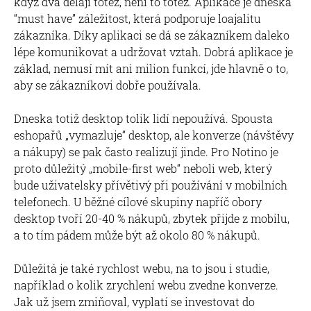
když dva dělají totéž, není to totéž. Aplikace je dneska
“must have” záležitost, která podporuje loajalitu
zákazníka. Díky aplikaci se dá se zákazníkem daleko
lépe komunikovat a udržovat vztah. Dobrá aplikace je
základ, nemusí mít ani milion funkcí, jde hlavně o to,
aby se zákazníkovi dobře používala.
Dneska totiž desktop tolik lidí nepoužívá. Spousta
eshopařů „vymazluje“ desktop, ale konverze (návštěvy
a nákupy) se pak často realizují jinde. Pro Notino je
proto důležitý „mobile-first web“ neboli web, který
bude uživatelsky přívětivý při používání v mobilních
telefonech. U běžné cílové skupiny napříč obory
desktop tvoří 20-40 % nákupů, zbytek přijde z mobilu,
a to tím pádem může být až okolo 80 % nákupů.
Důležitá je také rychlost webu, na to jsou i studie,
například o kolik zrychlení webu zvedne konverze.
Jak už jsem zmiňoval, vyplatí se investovat do