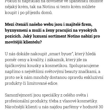
Pokud si například na dovolené ve Španělsku oblíbíte
nějaký krém, tak na Notinu si tento krém můžete
koupit i po příjezdu domů.
Mezi čtenáři našeho webu jsou i majitelé firem,
byznysmeni a muži a ženy pracující na vysokých
pozicích. Jaký luxusní sortiment Notino nabízí pro
movitější klientelu?
U nás dokáže nakoupit „smart byuer“, který hledá
poměr ceny a kvality, i zákazník, který jde za
špičkovými kousky a kosmetikou. Spolupracujeme
napřímo s největšími světovými beauty značkami, a
proto se k nám mnohdy dostanou opravdu exkluzivní
produkty či limitované edice.
Samozřejmostí jsou speciálky z celého světa i
profesionální produkty, třeba z vlasové kosmetiky.
Náročnější klienti u nás najdou parfémy v hodnotě 30