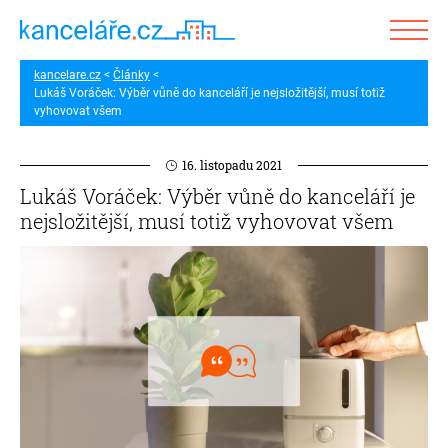
kancelare.cz
Články
Lukáš Voráček: Výběr vůně do kanceláří je nejsložitější, musí totiž
vyhovovat všem
16. listopadu 2021
Lukáš Voráček: Výběr vůně do kanceláří je
nejsložitější, musí totiž vyhovovat všem