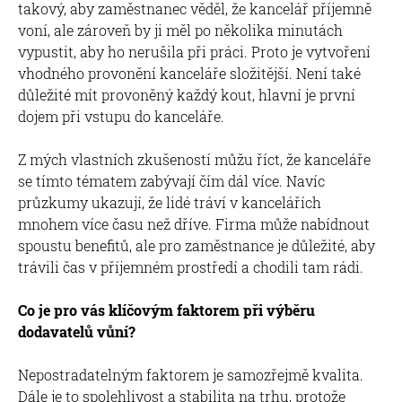
takový, aby zaměstnanec věděl, že kancelář příjemně
voní, ale zároveň by ji měl po několika minutách
vypustit, aby ho nerušila při práci. Proto je vytvoření
vhodného provonění kanceláře složitější. Není také
důležité mít provoněný každý kout, hlavní je první
dojem při vstupu do kanceláře.
Z mých vlastních zkušeností můžu říct, že kanceláře
se tímto tématem zabývají čím dál více. Navíc
průzkumy ukazují, že lidé tráví v kancelářích
mnohem více času než dříve. Firma může nabídnout
spoustu benefitů, ale pro zaměstnance je důležité, aby
trávili čas v příjemném prostředí a chodili tam rádi.
Co je pro vás klíčovým faktorem při výběru
dodavatelů vůní?
Nepostradatelným faktorem je samozřejmě kvalita.
Dále je to spolehlivost a stabilita na trhu, protože