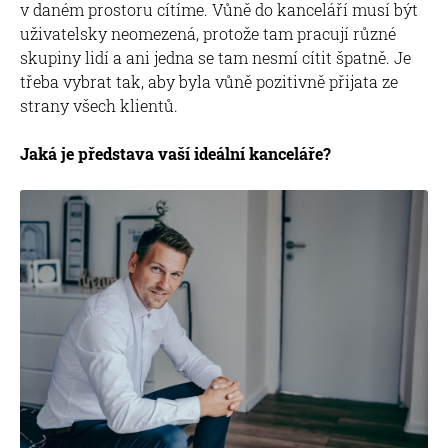
v daném prostoru cítíme. Vůně do kanceláří musí být
uživatelsky neomezená, protože tam pracují různé
skupiny lidí a ani jedna se tam nesmí cítit špatně. Je
třeba vybrat tak, aby byla vůně pozitivně přijata ze
strany všech klientů.
Jaká je představa vaší ideální kanceláře?