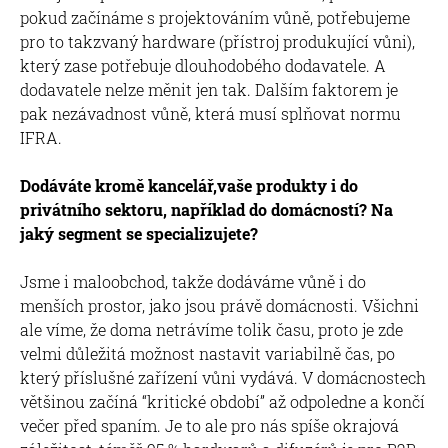
pokud začínáme s projektováním vůně, potřebujeme
pro to takzvaný hardware (přístroj produkující vůni),
který zase potřebuje dlouhodobého dodavatele. A
dodavatele nelze měnit jen tak. Dalším faktorem je
pak nezávadnost vůně, která musí splňovat normu
IFRA.
Dodáváte kromě kancelář,vaše produkty i do
privátního sektoru, například do domácností? Na
jaký segment se specializujete?
Jsme i maloobchod, takže dodáváme vůně i do
menších prostor, jako jsou právě domácnosti. Všichni
ale víme, že doma netrávíme tolik času, proto je zde
velmi důležitá možnost nastavit variabilně čas, po
který příslušné zařízení vůni vydává. V domácnostech
většinou začíná “kritické období” až odpoledne a končí
večer před spaním. Je to ale pro nás spíše okrajová