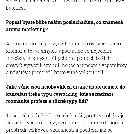
záležitost, téměř 95 % hardwarů a difuzérů je pro B2B
business.
Popsal byste blíže našim posluchačům, co znamená
aroma marketing?
Aroma marketing je využití vůní pro ovlivnění emocí
klienta, a to ve smyslu upoutat ho co největším
množstvím smyslů. Abychom i pomocí dalších
smyslů vytvořili tzv. full house a umocnili vzpomínky
a návštěvu prostředí, hraje vůně velkou roli.
Jaké vůně jsou nejobvyklejší či jaké doporučujete do
kanceláří třeba typu coworking, kde se nachází
rozmanité profese a různé typy lidí?
To se nedá úplně jednoznačně určit, protože roli hraje
několik aspektů. Při výběru vůně se řídíme designem
prostředí, celkovou vzdušností a pocitem, jak se