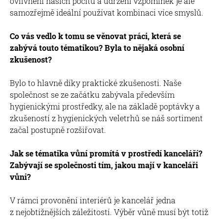
ovlivnění našich pocitů a udržení vzpomínek je ale
samozřejmě ideální používat kombinaci více smyslů.
Co vás vedlo k tomu se věnovat práci, která se
zabývá touto tématikou? Byla to nějaká osobní
zkušenost?
Bylo to hlavně díky praktické zkušenosti. Naše
společnost se ze začátku zabývala především
hygienickými prostředky, ale na základě poptávky a
zkušeností z hygienických veletrhů se náš sortiment
začal postupně rozšiřovat.
Jak se tématika vůní promítá v prostředí kanceláří?
Zabývají se společnosti tím, jakou mají v kanceláři
vůni?
V rámci provonění interiérů je kancelář jedna
z nejobtížnějších záležitostí. Výběr vůně musí být totiž