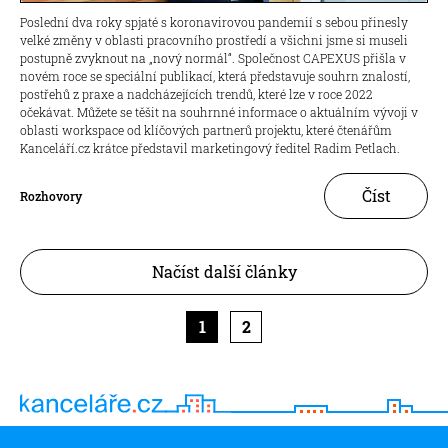
Poslední dva roky spjaté s koronavirovou pandemií s sebou přinesly
velké změny v oblasti pracovního prostředí a všichni jsme si museli
postupně zvyknout na „nový normál“. Společnost CAPEXUS přišla v
novém roce se speciální publikací, která představuje souhrn znalostí,
postřehů z praxe a nadcházejících trendů, které lze v roce 2022
očekávat. Můžete se těšit na souhrnné informace o aktuálním vývoji v
oblasti workspace od klíčových partnerů projektu, které čtenářům
Kanceláří.cz krátce představil marketingový ředitel Radim Petlach.
Číst
Rozhovory
Načíst další články
1
2