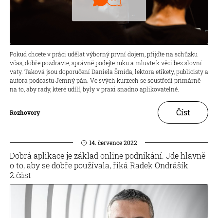
Pokud chcete v práci udělat výborný první dojem, přijďte na schůzku
včas, dobře pozdravte, správně podejte ruku a mluvte k věci bez slovní
vaty. Taková jsou doporučení Daniela Šmída, lektora etikety, publicisty a
autora podcastu Jemný pán. Ve svých kurzech se soustředí primárně
na to, aby rady, které udílí, byly v praxi snadno aplikovatelné.
Číst
Rozhovory
14. července 2022
Dobrá aplikace je základ online podnikání. Jde hlavně
o to, aby se dobře používala, říká Radek Ondrášík |
2.část