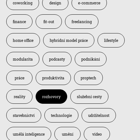
coworking
design
e-commerce
finance
fit-out
freelancing
home office
hybridní model práce
lifestyle
modularita
podcasty
podnikání
práce
produktivita
proptech
reality
rozhovory
služební cesty
stavebnictví
technologie
udržitelnost
umělá inteligence
umění
video