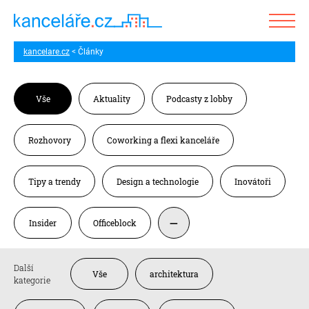
kancelare.cz
Články
Vše
Aktuality
Podcasty z lobby
Rozhovory
Coworking a flexi kanceláře
Tipy a trendy
Design a technologie
Inovátoři
Insider
Officeblock
Další
Vše
architektura
kategorie