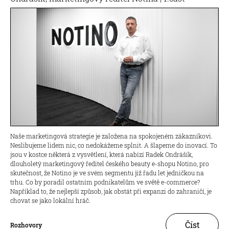
Naše marketingová strategie je založena na spokojeném zákazníkovi.
Neslibujeme lidem nic, co nedokážeme splnit. A šlapeme do inovací. To
jsou v kostce některá z vysvětlení, která nabízí Radek Ondrášík,
dlouholetý marketingový ředitel českého beauty e-shopu Notino, pro
skutečnost, že Notino je ve svém segmentu již řadu let jedničkou na
trhu. Co by poradil ostatním podnikatelům ve světě e-commerce?
Například to, že nejlepší způsob, jak obstát při expanzi do zahraničí, je
chovat se jako lokální hráč.
Číst
Rozhovory