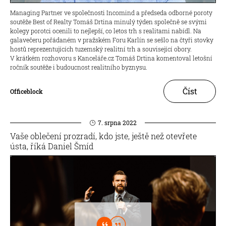
Managing Partner ve společnosti Incomind a předseda odborné poroty
soutěže Best of Realty Tomáš Drtina minulý týden společně se svými
kolegy porotci ocenili to nejlepší, co letos trh s realitami nabídl. Na
galavečeru pořádaném v pražském Foru Karlín se sešlo na čtyři stovky
hostů reprezentujících tuzemský realitní trh a související obory.
V krátkém rozhovoru s Kanceláře.cz Tomáš Drtina komentoval letošní
ročník soutěže i budoucnost realitního byznysu.
Číst
Officeblock
7. srpna 2022
Vaše oblečení prozradí, kdo jste, ještě než otevřete
ústa, říká Daniel Šmíd