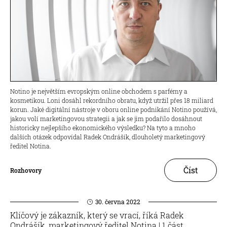
Notino je největším evropským online obchodem s parfémy a
kosmetikou. Loni dosáhl rekordního obratu, když utržil přes 18 miliard
korun. Jaké digitální nástroje v oboru online podnikání Notino používá,
jakou volí marketingovou strategii a jak se jim podařilo dosáhnout
historicky nejlepšího ekonomického výsledku? Na tyto a mnoho
dalších otázek odpovídal Radek Ondrášík, dlouholetý marketingový
ředitel Notina.
Číst
Rozhovory
30. června 2022
Klíčový je zákazník, který se vrací, říká Radek
Ondrášík, marketingový ředitel Notina | 1.část