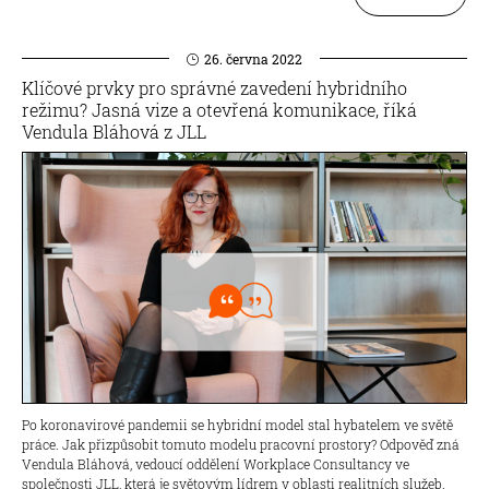
26. června 2022
Klíčové prvky pro správné zavedení hybridního
režimu? Jasná vize a otevřená komunikace, říká
Vendula Bláhová z JLL
Po koronavirové pandemii se hybridní model stal hybatelem ve světě
práce. Jak přizpůsobit tomuto modelu pracovní prostory? Odpověď zná
Vendula Bláhová, vedoucí oddělení Workplace Consultancy ve
společnosti JLL, která je světovým lídrem v oblasti realitních služeb.